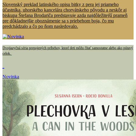
Slovenský preklad latinského opisu bitky z pera jej priameho
účastníka, uhorského kancelára chorvátskeho pôvodu a neskôr aj
biskupa Štefana Brodariča predstavuje azda najdôležitejší prameň
pre dôkladnejšie oboznámenie sa s priebehom boja, čo mu
predchádzalo a čo po ňom nasledovalo.
Dvojjazyčná séria prepojených príbehov, ktoré deti môžu čítať samostatne alebo ako pútavý
celok.
Novinka