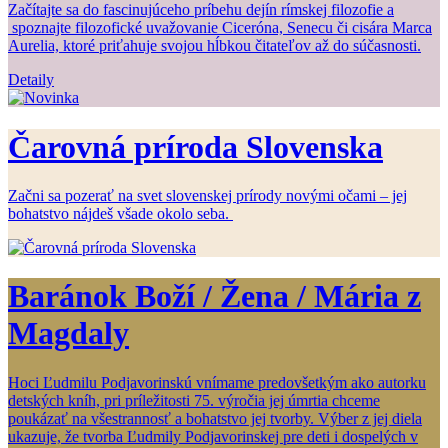
Začítajte sa do fascinujúceho príbehu dejín rímskej filozofie a
spoznajte filozofické uvažovanie Ciceróna, Senecu či cisára Marca
Aurelia, ktoré priťahuje svojou hĺbkou čitateľov až do súčasnosti.
Detaily
Čarovná príroda Slovenska
Začni sa pozerať na svet slovenskej prírody novými očami – jej
bohatstvo nájdeš všade okolo seba.
Baránok Boží / Žena / Mária z
Magdaly
Hoci Ľudmilu Podjavorinskú vnímame predovšetkým ako autorku
detských kníh, pri príležitosti 75. výročia jej úmrtia chceme
poukázať na všestrannosť a bohatstvo jej tvorby. Výber z jej diela
ukazuje, že tvorba Ľudmily Podjavorinskej pre deti i dospelých v