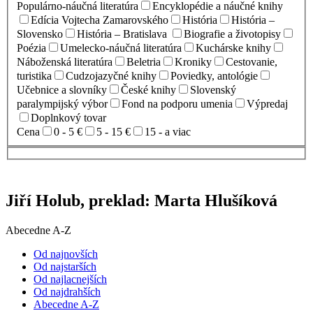
Populárno-náučná literatúra
Encyklopédie a náučné knihy
Edícia Vojtecha Zamarovského
História
História –
Slovensko
História – Bratislava
Biografie a životopisy
Poézia
Umelecko-náučná literatúra
Kuchárske knihy
Náboženská literatúra
Beletria
Kroniky
Cestovanie,
turistika
Cudzojazyčné knihy
Poviedky, antológie
Učebnice a slovníky
České knihy
Slovenský
paralympijský výbor
Fond na podporu umenia
Výpredaj
Doplnkový tovar
Cena
0 - 5 €
5 - 15 €
15 - a viac
Jiří Holub, preklad: Marta Hlušíková
Abecedne A-Z
Od najnovších
Od najstarších
Od najlacnejších
Od najdrahších
Abecedne A-Z