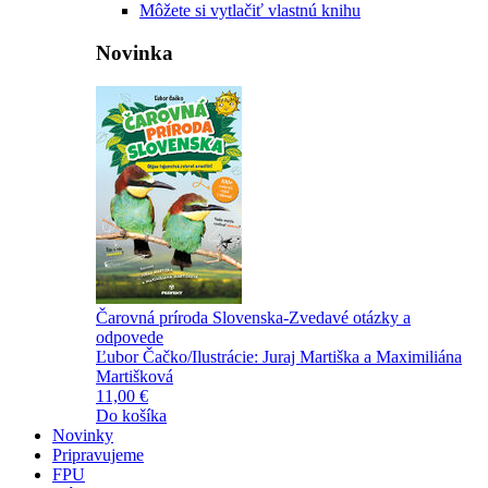
Môžete si vytlačiť vlastnú knihu
Novinka
Čarovná príroda Slovenska-Zvedavé otázky a
odpovede
Ľubor Čačko/Ilustrácie: Juraj Martiška a Maximiliána
Martišková
11,00 €
Do košíka
Novinky
Pripravujeme
FPU