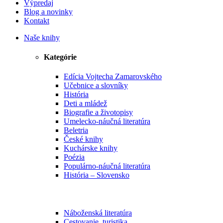
Výpredaj
Blog a novinky
Kontakt
Naše knihy
Kategórie
Edícia Vojtecha Zamarovského
Učebnice a slovníky
História
Deti a mládež
Biografie a životopisy
Umelecko-náučná literatúra
Beletria
České knihy
Kuchárske knihy
Poézia
Populárno-náučná literatúra
História – Slovensko
Náboženská literatúra
Cestovanie, turistika