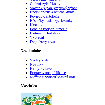
Cudzojazyčné knihy
Slovenský paralympijský výbor
Encyklopédie a náučné knihy
Poviedky, antológie
Básničky, hádanky, riekanky
Kroniky
Fond na podporu umenia
História – Bratislava
Výpredaj
Doplnkový tovar
Nezabudnite
Všetky knihy
Novinky
Knihy v zľave
Pripravované publikácie
Môžete si vytlačiť vlastnú knihu
Novinka