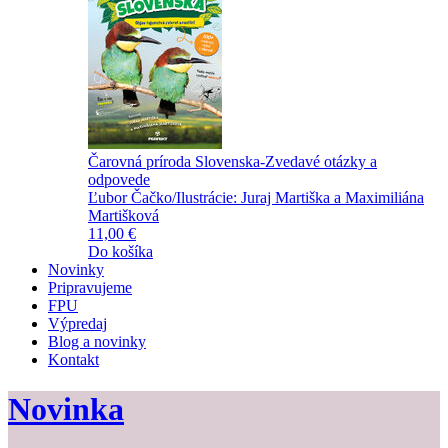
Čarovná príroda Slovenska-Zvedavé otázky a
odpovede
Ľubor Čačko/Ilustrácie: Juraj Martiška a Maximiliána
Martišková
11,00 €
Do košíka
Novinky
Pripravujeme
FPU
Výpredaj
Blog a novinky
Kontakt
Novinka