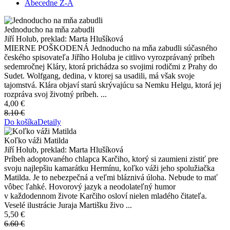
Abecedne Z-A
Jednoducho na mňa zabudli
Jiří Holub, preklad: Marta Hlušíková
MIERNE POŠKODENÁ Jednoducho na mňa zabudli súčasného
českého spisovateľa Jiřího Holuba je citlivo vyrozprávaný príbeh
sedemročnej Kláry, ktorá prichádza so svojimi rodičmi z Prahy do
Sudet. Wolfgang, dedina, v ktorej sa usadili, má však svoje
tajomstvá. Klára objaví starú skrývajúcu sa Nemku Helgu, ktorá jej
rozpráva svoj životný príbeh. ...
4,00 €
8.10 €
Do košíka
Detaily
Koľko váži Matilda
Jiří Holub, preklad: Marta Hlušíková
Príbeh adoptovaného chlapca Karčiho, ktorý si zaumieni zistiť pre
svoju najlepšiu kamarátku Hermínu, koľko váži jeho spolužiačka
Matilda. Je to nebezpečná a veľmi bláznivá úloha. Nebude to mať
vôbec ľahké. Hovorový jazyk a neodolateľný humor
v každodennom živote Karčiho osloví nielen mladého čitateľa.
Veselé ilustrácie Juraja Martišku živo ...
5,50 €
6.60 €