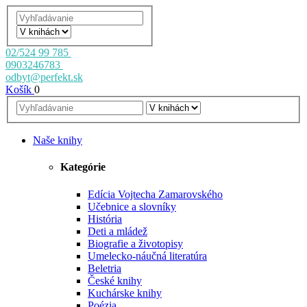
02/524 99 785
0903246783
odbyt@perfekt.sk
Košík
0
Naše knihy
Kategórie
Edícia Vojtecha Zamarovského
Učebnice a slovníky
História
Deti a mládež
Biografie a životopisy
Umelecko-náučná literatúra
Beletria
České knihy
Kuchárske knihy
Poézia