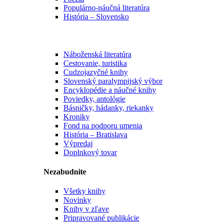
Populárno-náučná literatúra
História – Slovensko
Náboženská literatúra
Cestovanie, turistika
Cudzojazyčné knihy
Slovenský paralympijský výbor
Encyklopédie a náučné knihy
Poviedky, antológie
Básničky, hádanky, riekanky
Kroniky
Fond na podporu umenia
História – Bratislava
Výpredaj
Doplnkový tovar
Nezabudnite
Všetky knihy
Novinky
Knihy v zľave
Pripravované publikácie