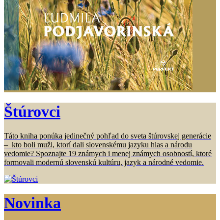
Štúrovci
Táto kniha ponúka jedinečný pohľad do sveta štúrovskej generácie
– kto boli muži, ktorí dali slovenskému jazyku hlas a národu
vedomie? Spoznajte 19 známych i menej známych osobností, ktoré
formovali modernú slovenskú kultúru, jazyk a národné vedomie.
Novinka