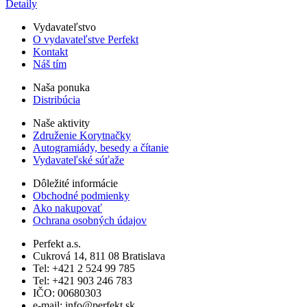
Detaily
Vydavateľstvo
O vydavateľstve Perfekt
Kontakt
Náš tím
Naša ponuka
Distribúcia
Naše aktivity
Združenie Korytnačky
Autogramiády, besedy a čítanie
Vydavateľské súťaže
Dôležité informácie
Obchodné podmienky
Ako nakupovať
Ochrana osobných údajov
Perfekt a.s.
Cukrová 14, 811 08 Bratislava
Tel: +421 2 524 99 785
Tel: +421 903 246 783
IČO: 00680303
e-mail: info@perfekt.sk