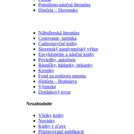
Populárno-náučná literatúra
História – Slovensko
Náboženská literatúra
Cestovanie, turistika
Cudzojazyčné knihy
Slovenský paralympijský výbor
Encyklopédie a náučné knihy
Poviedky, antológie
Básničky, hádanky, riekanky
Kroniky
Fond na podporu umenia
História – Bratislava
Výpredaj
Doplnkový tovar
Nezabudnite
Všetky knihy
Novinky
Knihy v zľave
Pripravované publikácie