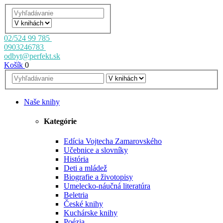
02/524 99 785
0903246783
odbyt@perfekt.sk
Košík
0
Naše knihy
Kategórie
Edícia Vojtecha Zamarovského
Učebnice a slovníky
História
Deti a mládež
Biografie a životopisy
Umelecko-náučná literatúra
Beletria
České knihy
Kuchárske knihy
Poézia