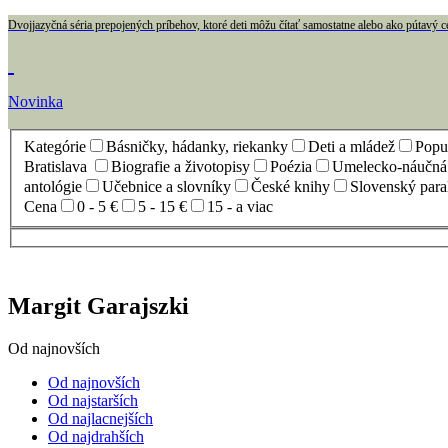
Dvojjazyčná séria prepojených príbehov, ktoré deti môžu čítať samostatne alebo ako pútavý c
Novinka
Kategórie
Básničky, hádanky, riekanky
Deti a mládež
Popul
Bratislava
Biografie a životopisy
Poézia
Umelecko-náučná l
antológie
Učebnice a slovníky
České knihy
Slovenský para
Cena
0 - 5 €
5 - 15 €
15 - a viac
Margit Garajszki
Od najnovších
Od najnovších
Od najstarších
Od najlacnejších
Od najdrahších