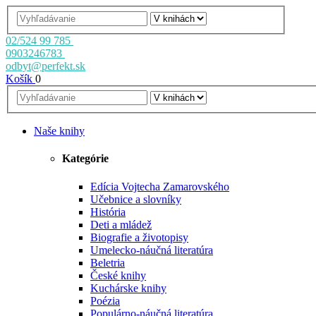
02/524 99 785
0903246783
odbyt@perfekt.sk
Košík
0
Naše knihy
Kategórie
Edícia Vojtecha Zamarovského
Učebnice a slovníky
História
Deti a mládež
Biografie a životopisy
Umelecko-náučná literatúra
Beletria
České knihy
Kuchárske knihy
Poézia
Populárno-náučná literatúra