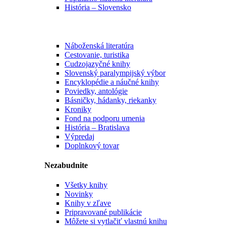
História – Slovensko
Náboženská literatúra
Cestovanie, turistika
Cudzojazyčné knihy
Slovenský paralympijský výbor
Encyklopédie a náučné knihy
Poviedky, antológie
Básničky, hádanky, riekanky
Kroniky
Fond na podporu umenia
História – Bratislava
Výpredaj
Doplnkový tovar
Nezabudnite
Všetky knihy
Novinky
Knihy v zľave
Pripravované publikácie
Môžete si vytlačiť vlastnú knihu