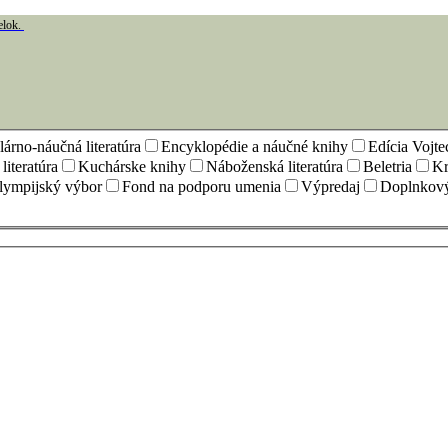
elok.
árno-náučná literatúra
Encyklopédie a náučné knihy
Edícia Vojt
iteratúra
Kuchárske knihy
Náboženská literatúra
Beletria
Kr
lympijský výbor
Fond na podporu umenia
Výpredaj
Doplnkový