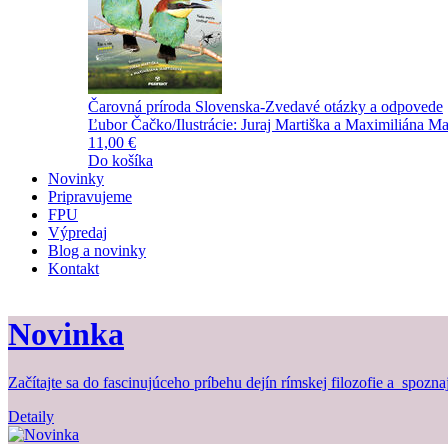
Čarovná príroda Slovenska-Zvedavé otázky a odpovede
Ľubor Čačko/Ilustrácie: Juraj Martiška a Maximiliána Ma
11,00 €
Do košíka
Novinky
Pripravujeme
FPU
Výpredaj
Blog a novinky
Kontakt
Novinka
Začítajte sa do fascinujúceho príbehu dejín rímskej filozofie a spozna
Detaily