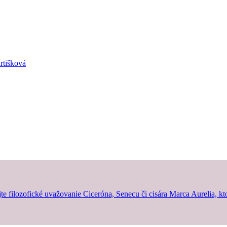
rtišková
jte filozofické uvažovanie Ciceróna, Senecu či cisára Marca Aurelia, kt