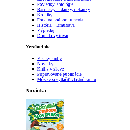
Poviedky, antológie
Básničky, hádanky, riekanky
Kroniky
Fond na podporu umenia
História – Bratislava
Výpredaj
Doplnkový tovar
Nezabudnite
Všetky knihy
Novinky
Knihy v zľave
Pripravované publikácie
Môžete si vytlačiť vlastnú knihu
Novinka