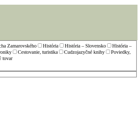
echa Zamarovského
História
História – Slovensko
História –
oniky
Cestovanie, turistika
Cudzojazyčné knihy
Poviedky,
 tovar