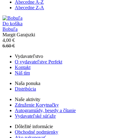
Abecedne A-Z
Abecedne Z-A
Do košíka
Bobuľa
Margit Garajszki
4,00 €
6.60 €
Vydavateľstvo
O vydavateľstve Perfekt
Kontakt
Náš tím
Naša ponuka
Distribúcia
Naše aktivity
Združenie Korytnačky
Autogramiády, besedy a čítanie
Vydavateľské súťaže
Dôležité informácie
Obchodné podmienky
Ako nakupovať