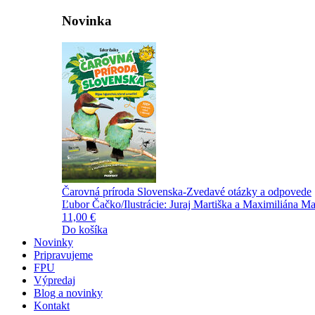
Novinka
Čarovná príroda Slovenska-Zvedavé otázky a odpovede
Ľubor Čačko/Ilustrácie: Juraj Martiška a Maximiliána Ma
11,00 €
Do košíka
Novinky
Pripravujeme
FPU
Výpredaj
Blog a novinky
Kontakt