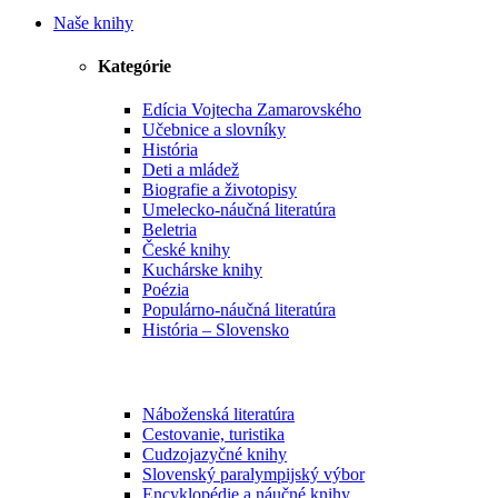
Naše knihy
Kategórie
Edícia Vojtecha Zamarovského
Učebnice a slovníky
História
Deti a mládež
Biografie a životopisy
Umelecko-náučná literatúra
Beletria
České knihy
Kuchárske knihy
Poézia
Populárno-náučná literatúra
História – Slovensko
Náboženská literatúra
Cestovanie, turistika
Cudzojazyčné knihy
Slovenský paralympijský výbor
Encyklopédie a náučné knihy