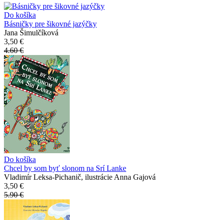
Do košíka
Básničky pre šikovné jazýčky
Jana Šimulčíková
3,50 €
4.60 €
Do košíka
Chcel by som byť slonom na Srí Lanke
Vladimír Leksa-Pichanič, ilustrácie Anna Gajová
3,50 €
5.90 €