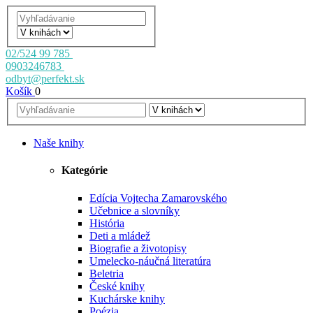
02/524 99 785
0903246783
odbyt@perfekt.sk
Košík
0
Naše knihy
Kategórie
Edícia Vojtecha Zamarovského
Učebnice a slovníky
História
Deti a mládež
Biografie a životopisy
Umelecko-náučná literatúra
Beletria
České knihy
Kuchárske knihy
Poézia