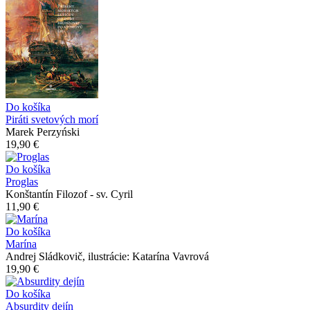
Do košíka
Piráti svetových morí
Marek Perzyński
19,90 €
Do košíka
Proglas
Konštantín Filozof - sv. Cyril
11,90 €
Do košíka
Marína
Andrej Sládkovič, ilustrácie: Katarína Vavrová
19,90 €
Do košíka
Absurdity dejín