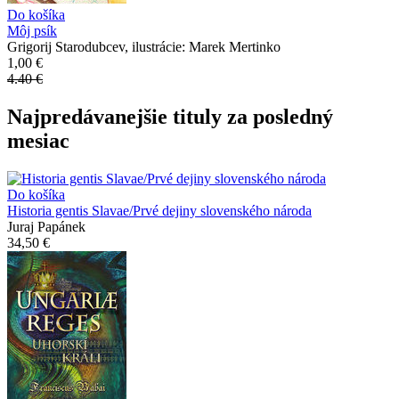
Do košíka
Môj psík
Grigorij Starodubcev, ilustrácie: Marek Mertinko
1,00 €
4.40 €
Najpredávanejšie tituly za posledný
mesiac
Do košíka
Historia gentis Slavae/Prvé dejiny slovenského národa
Juraj Papánek
34,50 €