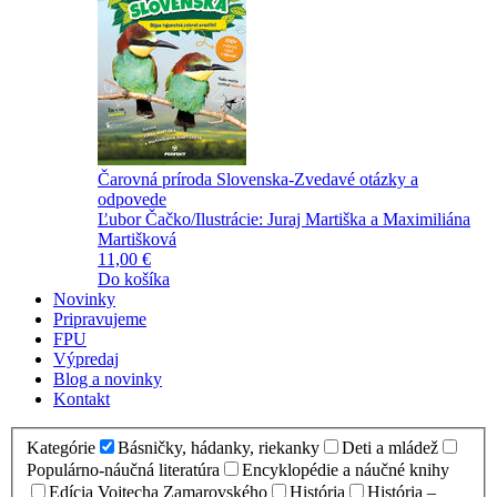
Čarovná príroda Slovenska-Zvedavé otázky a
odpovede
Ľubor Čačko/Ilustrácie: Juraj Martiška a Maximiliána
Martišková
11,00 €
Do košíka
Novinky
Pripravujeme
FPU
Výpredaj
Blog a novinky
Kontakt
Kategórie
Básničky, hádanky, riekanky
Deti a mládež
Populárno-náučná literatúra
Encyklopédie a náučné knihy
Edícia Vojtecha Zamarovského
História
História –