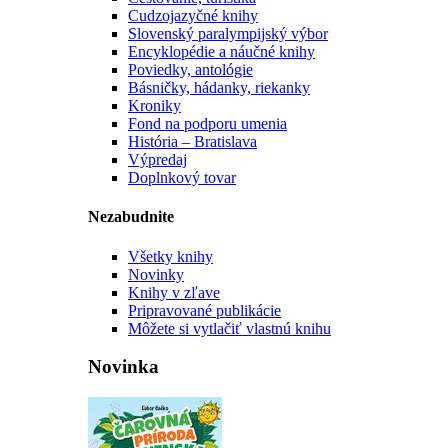
Cudzojazyčné knihy
Slovenský paralympijský výbor
Encyklopédie a náučné knihy
Poviedky, antológie
Básničky, hádanky, riekanky
Kroniky
Fond na podporu umenia
História – Bratislava
Výpredaj
Doplnkový tovar
Nezabudnite
Všetky knihy
Novinky
Knihy v zľave
Pripravované publikácie
Môžete si vytlačiť vlastnú knihu
Novinka