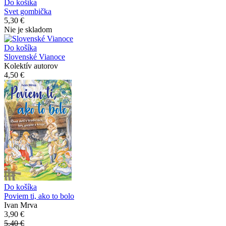
Do košíka
Svet gombička
5,30 €
Nie je skladom
Do košíka
Slovenské Vianoce
Kolektív autorov
4,50 €
Do košíka
Poviem ti, ako to bolo
Ivan Mrva
3,90 €
5.40 €