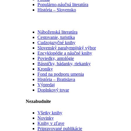
Populárno-náučná literatúra
História – Slovensko
Náboženská literatúra
Cestovanie, turistika
Cudzojazyčné knihy
Slovenský paralympijský výbor
Encyklopédie a náučné knihy
Poviedky, antológie
Básničky, hádanky, riekanky
Kroniky
Fond na podporu umenia
História – Bratislava
Výpredaj
Doplnkový tovar
Nezabudnite
Všetky knihy
Novinky
Knihy v zľave
Pripravované publikácie