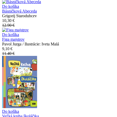
Do košíka
Básničková Abeceda
Grigorij Starodubcev
10,30 €
12.90 €
Do košíka
Figa majstrov
Pavol Jurga / Ilustrácie: Iveta Malá
9,10 €
11.40 €
Do košíka
Veľká kniha školáčika