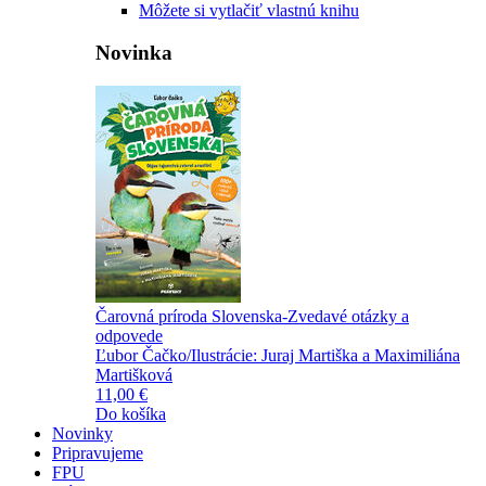
Môžete si vytlačiť vlastnú knihu
Novinka
Čarovná príroda Slovenska-Zvedavé otázky a
odpovede
Ľubor Čačko/Ilustrácie: Juraj Martiška a Maximiliána
Martišková
11,00 €
Do košíka
Novinky
Pripravujeme
FPU