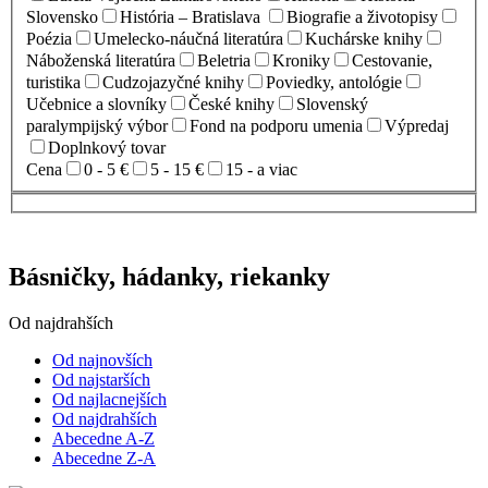
Slovensko
História – Bratislava
Biografie a životopisy
Poézia
Umelecko-náučná literatúra
Kuchárske knihy
Náboženská literatúra
Beletria
Kroniky
Cestovanie,
turistika
Cudzojazyčné knihy
Poviedky, antológie
Učebnice a slovníky
České knihy
Slovenský
paralympijský výbor
Fond na podporu umenia
Výpredaj
Doplnkový tovar
Cena
0 - 5 €
5 - 15 €
15 - a viac
Básničky, hádanky, riekanky
Od najdrahších
Od najnovších
Od najstarších
Od najlacnejších
Od najdrahších
Abecedne A-Z
Abecedne Z-A