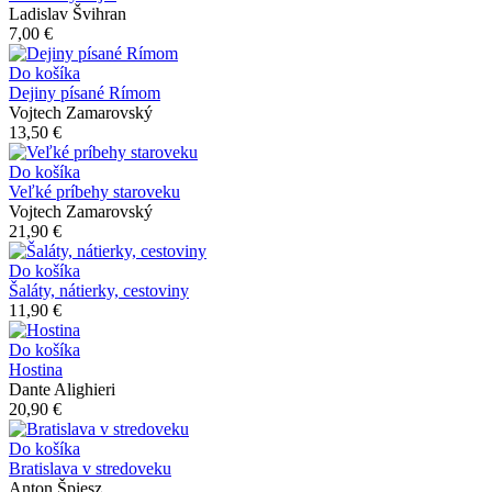
Ladislav Švihran
7,00 €
Do košíka
Dejiny písané Rímom
Vojtech Zamarovský
13,50 €
Do košíka
Veľké príbehy staroveku
Vojtech Zamarovský
21,90 €
Do košíka
Šaláty, nátierky, cestoviny
11,90 €
Do košíka
Hostina
Dante Alighieri
20,90 €
Do košíka
Bratislava v stredoveku
Anton Špiesz