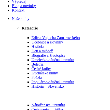
Výpredaj
Blog a novinky
Kontakt
Naše knihy
Kategórie
Edícia Vojtecha Zamarovského
Učebnice a slovníky
História
Deti a mládež
Biografie a životopisy
Umelecko-náučná literatúra
Beletria
České knihy
Kuchárske knihy
Poézia
Populárno-náučná literatúra
História – Slovensko
Náboženská literatúra
Cestovanie, turistika