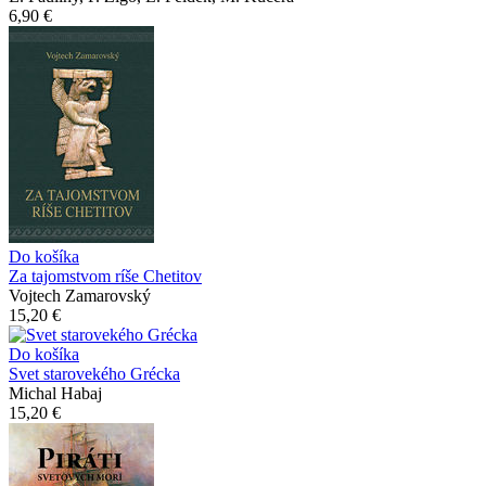
6,90 €
Do košíka
Za tajomstvom ríše Chetitov
Vojtech Zamarovský
15,20 €
Do košíka
Svet starovekého Grécka
Michal Habaj
15,20 €