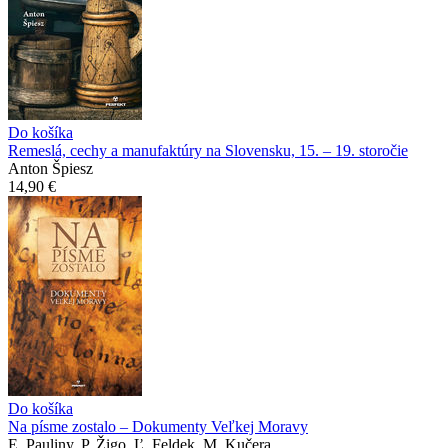
Do košíka
Remeslá, cechy a manufaktúry na Slovensku, 15. – 19. storočie
Anton Špiesz
14,90 €
Do košíka
Na písme zostalo – Dokumenty Veľkej Moravy
E. Pauliny, P. Žigo, Ľ. Feldek, M. Kučera