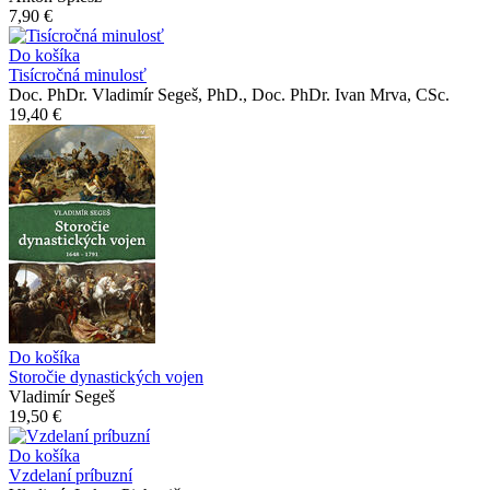
7,90 €
Do košíka
Tisícročná minulosť
Doc. PhDr. Vladimír Segeš, PhD., Doc. PhDr. Ivan Mrva, CSc.
19,40 €
Do košíka
Storočie dynastických vojen
Vladimír Segeš
19,50 €
Do košíka
Vzdelaní príbuzní