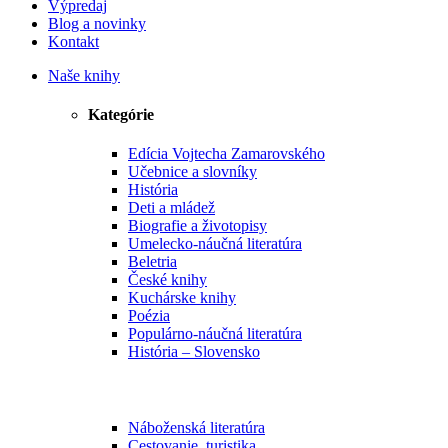
Výpredaj
Blog a novinky
Kontakt
Naše knihy
Kategórie
Edícia Vojtecha Zamarovského
Učebnice a slovníky
História
Deti a mládež
Biografie a životopisy
Umelecko-náučná literatúra
Beletria
České knihy
Kuchárske knihy
Poézia
Populárno-náučná literatúra
História – Slovensko
Náboženská literatúra
Cestovanie, turistika