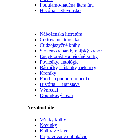
Populárno-náučná literatúra
História – Slovensko
Náboženská literatúra
Cestovanie, turistika
Cudzojazyčné knihy
Slovenský paralympijský výbor
Encyklopédie a náučné knihy
Poviedky, antológie
Básničky, hádanky, riekanky
Kroniky
Fond na podporu umenia
História – Bratislava
Výpredaj
Doplnkový tovar
Nezabudnite
Všetky knihy
Novinky
Knihy v zľave
Pripravované publikácie