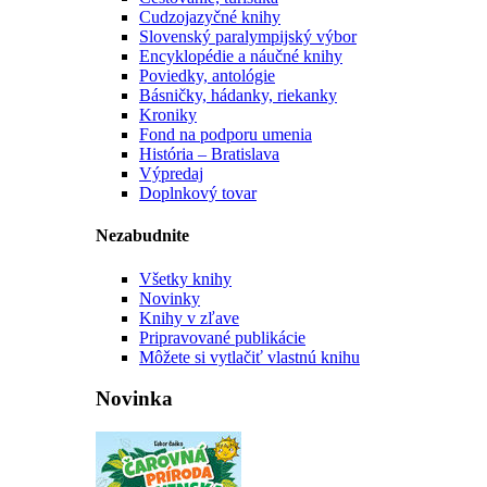
Cudzojazyčné knihy
Slovenský paralympijský výbor
Encyklopédie a náučné knihy
Poviedky, antológie
Básničky, hádanky, riekanky
Kroniky
Fond na podporu umenia
História – Bratislava
Výpredaj
Doplnkový tovar
Nezabudnite
Všetky knihy
Novinky
Knihy v zľave
Pripravované publikácie
Môžete si vytlačiť vlastnú knihu
Novinka