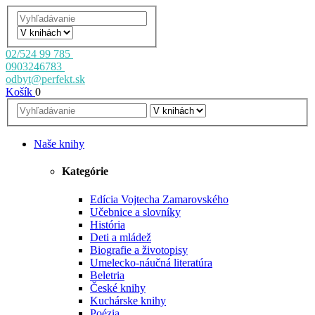
02/524 99 785
0903246783
odbyt@perfekt.sk
Košík
0
Naše knihy
Kategórie
Edícia Vojtecha Zamarovského
Učebnice a slovníky
História
Deti a mládež
Biografie a životopisy
Umelecko-náučná literatúra
Beletria
České knihy
Kuchárske knihy
Poézia