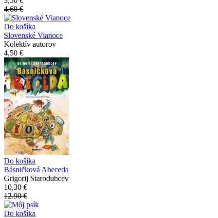
3,50 €
4.60 €
Do košíka
Slovenské Vianoce
Kolektív autorov
4,50 €
Do košíka
Básničková Abeceda
Grigorij Starodubcev
10,30 €
12.90 €
Do košíka