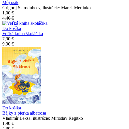
Môj psík
Grigorij Starodubcev, ilustrácie: Marek Mertinko
1,00 €
4.40 €
Do košíka
Veľká kniha školáčika
7,90 €
9.90 €
Do košíka
Bájky z pierka albatrosa
Vladimír Leksa, ilustrácie: Miroslav Regitko
1,90 €
4.90 €