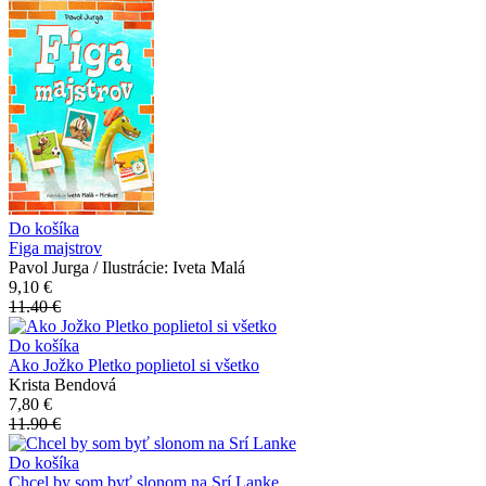
Do košíka
Figa majstrov
Pavol Jurga / Ilustrácie: Iveta Malá
9,10 €
11.40 €
Do košíka
Ako Jožko Pletko poplietol si všetko
Krista Bendová
7,80 €
11.90 €
Do košíka
Chcel by som byť slonom na Srí Lanke