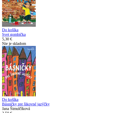
Do košíka
Svet gombička
5,30 €
Nie je skladom
Do košíka
Básničky pre šikovné jazýčky
Jana Šimulčíková