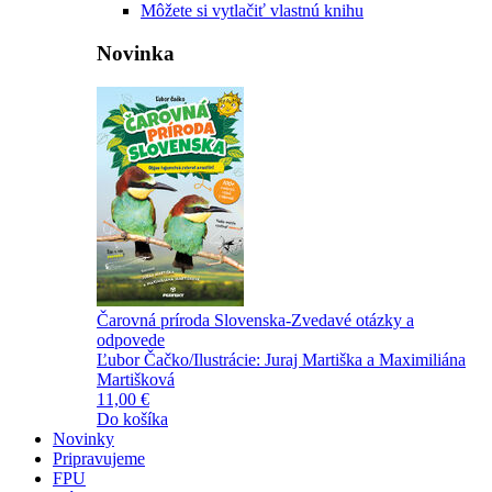
Môžete si vytlačiť vlastnú knihu
Novinka
Čarovná príroda Slovenska-Zvedavé otázky a
odpovede
Ľubor Čačko/Ilustrácie: Juraj Martiška a Maximiliána
Martišková
11,00 €
Do košíka
Novinky
Pripravujeme
FPU