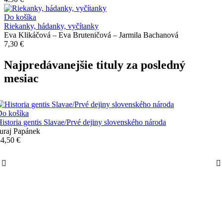
Do košíka
Riekanky, hádanky, vyčítanky
Eva Klikáčová – Eva Bruteničová – Jarmila Bachanová
7,30 €
Najpredávanejšie tituly za posledný
mesiac
Do košíka
istoria gentis Slavae/Prvé dejiny slovenského národa
uraj Papánek
4,50 €