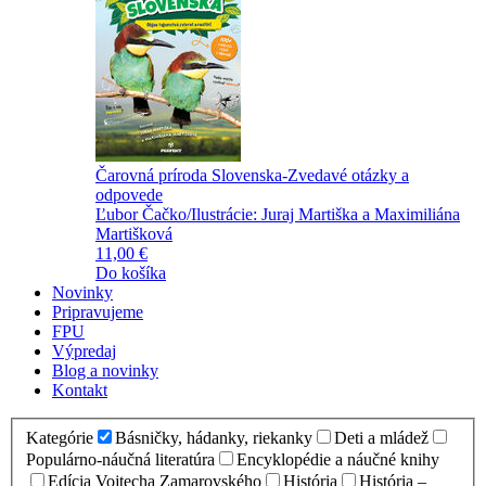
Čarovná príroda Slovenska-Zvedavé otázky a
odpovede
Ľubor Čačko/Ilustrácie: Juraj Martiška a Maximiliána
Martišková
11,00 €
Do košíka
Novinky
Pripravujeme
FPU
Výpredaj
Blog a novinky
Kontakt
Kategórie
Básničky, hádanky, riekanky
Deti a mládež
Populárno-náučná literatúra
Encyklopédie a náučné knihy
Edícia Vojtecha Zamarovského
História
História –