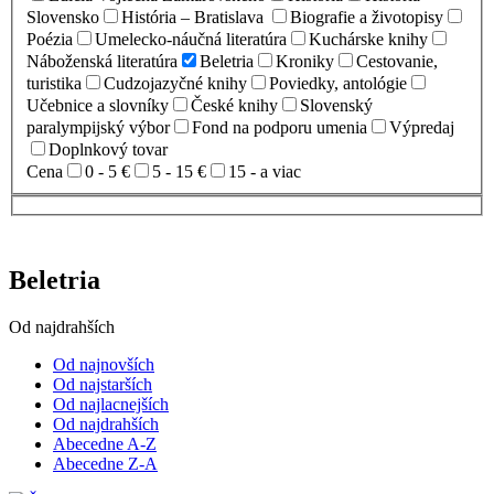
Slovensko
História – Bratislava
Biografie a životopisy
Poézia
Umelecko-náučná literatúra
Kuchárske knihy
Náboženská literatúra
Beletria
Kroniky
Cestovanie,
turistika
Cudzojazyčné knihy
Poviedky, antológie
Učebnice a slovníky
České knihy
Slovenský
paralympijský výbor
Fond na podporu umenia
Výpredaj
Doplnkový tovar
Cena
0 - 5 €
5 - 15 €
15 - a viac
Beletria
Od najdrahších
Od najnovších
Od najstarších
Od najlacnejších
Od najdrahších
Abecedne A-Z
Abecedne Z-A