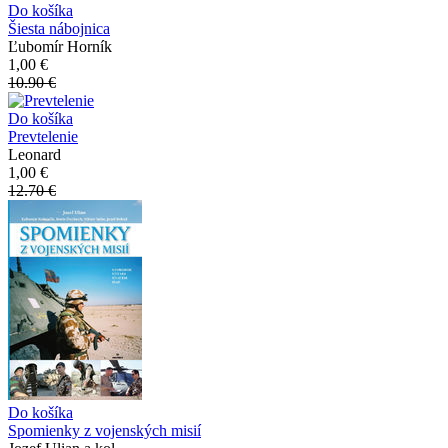
Do košíka
Šiesta nábojnica
Ľubomír Horník
1,00 €
10.90 €
Do košíka
Prevtelenie
Leonard
1,00 €
12.70 €
Do košíka
Spomienky z vojenských misií