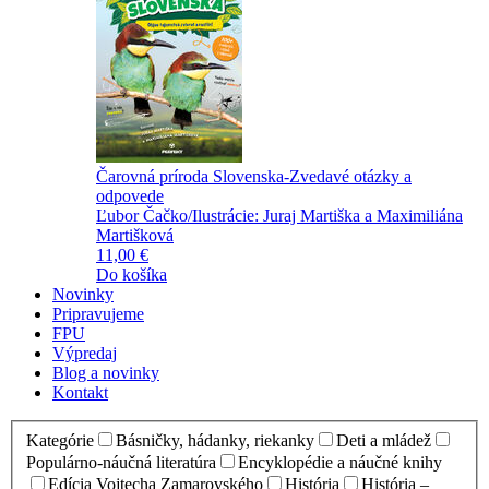
Čarovná príroda Slovenska-Zvedavé otázky a
odpovede
Ľubor Čačko/Ilustrácie: Juraj Martiška a Maximiliána
Martišková
11,00 €
Do košíka
Novinky
Pripravujeme
FPU
Výpredaj
Blog a novinky
Kontakt
Kategórie
Básničky, hádanky, riekanky
Deti a mládež
Populárno-náučná literatúra
Encyklopédie a náučné knihy
Edícia Vojtecha Zamarovského
História
História –