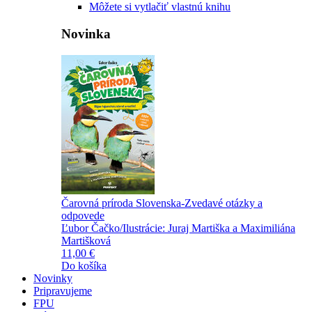
Môžete si vytlačiť vlastnú knihu
Novinka
Čarovná príroda Slovenska-Zvedavé otázky a
odpovede
Ľubor Čačko/Ilustrácie: Juraj Martiška a Maximiliána
Martišková
11,00 €
Do košíka
Novinky
Pripravujeme
FPU