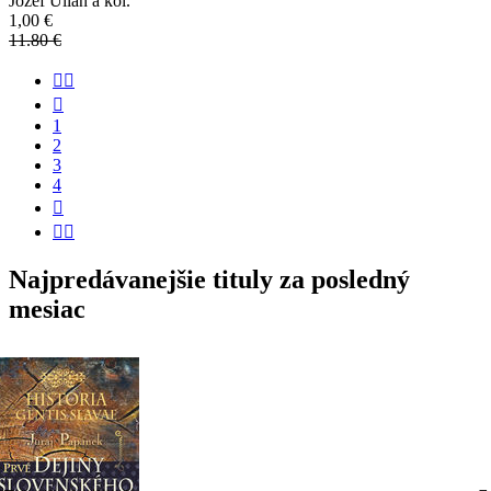
Jozef Ulian a kol.
1,00 €
11.80 €


1
2
3
4


Najpredávanejšie tituly za posledný
mesiac