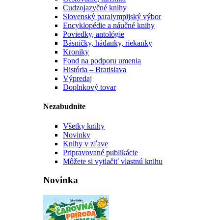
Cudzojazyčné knihy
Slovenský paralympijský výbor
Encyklopédie a náučné knihy
Poviedky, antológie
Básničky, hádanky, riekanky
Kroniky
Fond na podporu umenia
História – Bratislava
Výpredaj
Doplnkový tovar
Nezabudnite
Všetky knihy
Novinky
Knihy v zľave
Pripravované publikácie
Môžete si vytlačiť vlastnú knihu
Novinka