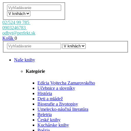
02/524 99 785
0903246783
odbyt@perfekt.sk
Košík
0
Naše knihy
Kategórie
Edícia Vojtecha Zamarovského
Učebnice a slovníky
História
Deti a mládež
Biografie a životopisy
Umelecko-náučná literatúra
Beletria
České knihy
Kuchárske knihy
Poézia