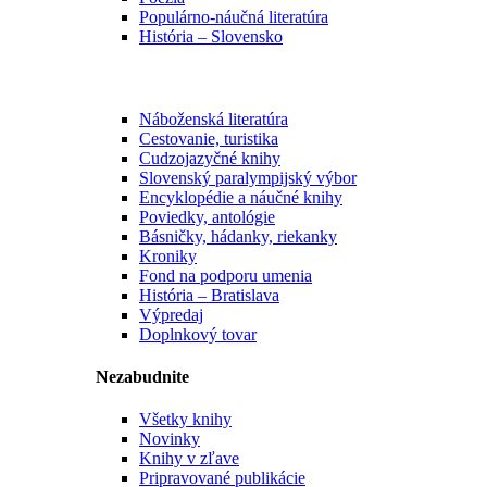
Populárno-náučná literatúra
História – Slovensko
Náboženská literatúra
Cestovanie, turistika
Cudzojazyčné knihy
Slovenský paralympijský výbor
Encyklopédie a náučné knihy
Poviedky, antológie
Básničky, hádanky, riekanky
Kroniky
Fond na podporu umenia
História – Bratislava
Výpredaj
Doplnkový tovar
Nezabudnite
Všetky knihy
Novinky
Knihy v zľave
Pripravované publikácie