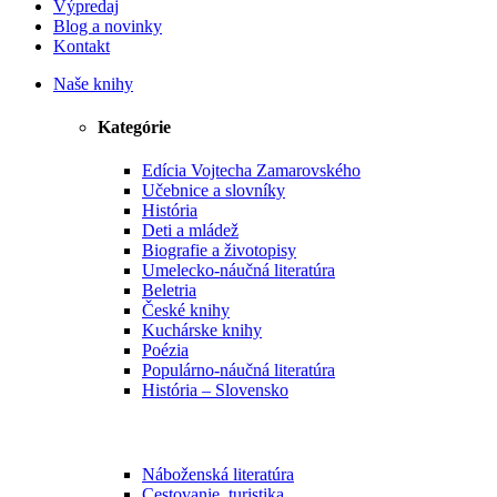
Výpredaj
Blog a novinky
Kontakt
Naše knihy
Kategórie
Edícia Vojtecha Zamarovského
Učebnice a slovníky
História
Deti a mládež
Biografie a životopisy
Umelecko-náučná literatúra
Beletria
České knihy
Kuchárske knihy
Poézia
Populárno-náučná literatúra
História – Slovensko
Náboženská literatúra
Cestovanie, turistika