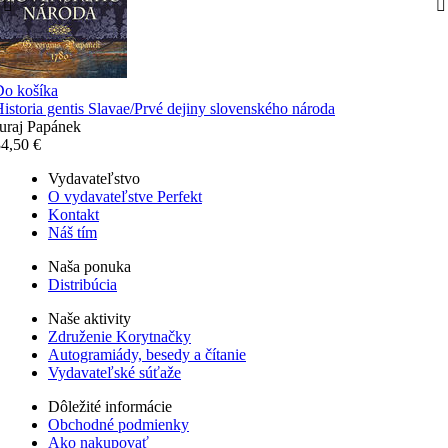
Do košíka
istoria gentis Slavae/Prvé dejiny slovenského národa
uraj Papánek
4,50 €
Vydavateľstvo
O vydavateľstve Perfekt
Kontakt
Náš tím
Naša ponuka
Distribúcia
Naše aktivity
Združenie Korytnačky
Autogramiády, besedy a čítanie
Vydavateľské súťaže
Dôležité informácie
Obchodné podmienky
Ako nakupovať