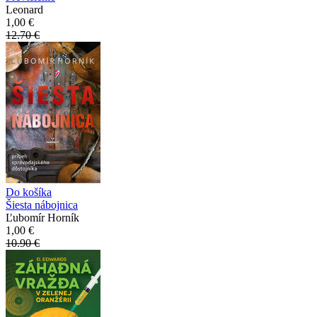
Leonard
1,00 €
12.70 €
Do košíka
Šiesta nábojnica
Ľubomír Horník
1,00 €
10.90 €