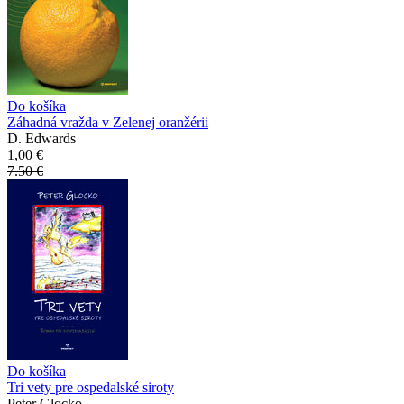
Do košíka
Záhadná vražda v Zelenej oranžérii
D. Edwards
1,00 €
7.50 €
Do košíka
Tri vety pre ospedalské siroty
Peter Glocko