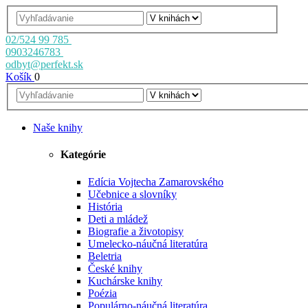
02/524 99 785
0903246783
odbyt@perfekt.sk
Košík
0
Naše knihy
Kategórie
Edícia Vojtecha Zamarovského
Učebnice a slovníky
História
Deti a mládež
Biografie a životopisy
Umelecko-náučná literatúra
Beletria
České knihy
Kuchárske knihy
Poézia
Populárno-náučná literatúra