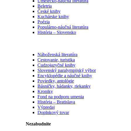
Umelecko-náučná literatúra
Beletria
České knihy
Kuchárske knihy
Poézia
Populárno-náučná literatúra
História – Slovensko
Náboženská literatúra
Cestovanie, turistika
Cudzojazyčné knihy
Slovenský paralympijský výbor
Encyklopédie a náučné knihy
Poviedky, antológie
Básničky, hádanky, riekanky
Kroniky
Fond na podporu umenia
História – Bratislava
Výpredaj
Doplnkový tovar
Nezabudnite