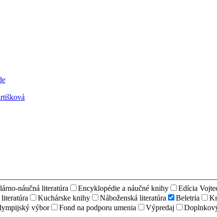
rtišková
árno-náučná literatúra
Encyklopédie a náučné knihy
Edícia Vojt
iteratúra
Kuchárske knihy
Náboženská literatúra
Beletria
Kr
lympijský výbor
Fond na podporu umenia
Výpredaj
Doplnkový