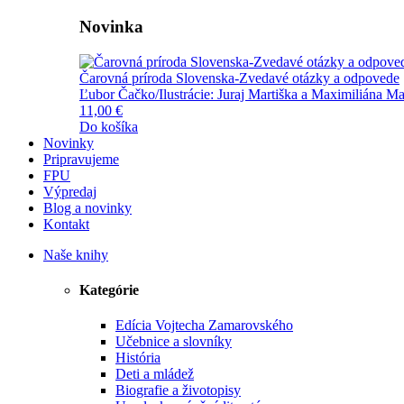
Novinka
Čarovná príroda Slovenska-Zvedavé otázky a odpovede
Ľubor Čačko/Ilustrácie: Juraj Martiška a Maximiliána Ma
11,00 €
Do košíka
Novinky
Pripravujeme
FPU
Výpredaj
Blog a novinky
Kontakt
Naše knihy
Kategórie
Edícia Vojtecha Zamarovského
Učebnice a slovníky
História
Deti a mládež
Biografie a životopisy