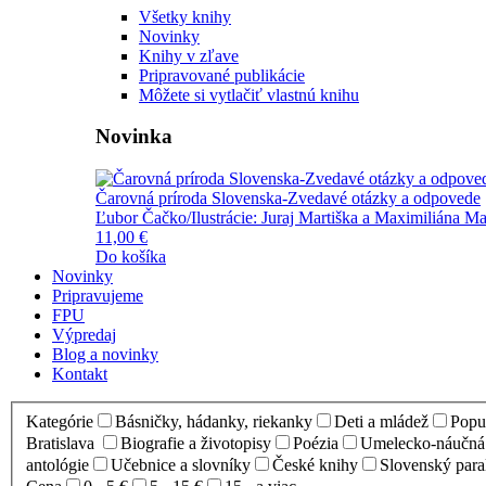
Všetky knihy
Novinky
Knihy v zľave
Pripravované publikácie
Môžete si vytlačiť vlastnú knihu
Novinka
Čarovná príroda Slovenska-Zvedavé otázky a odpovede
Ľubor Čačko/Ilustrácie: Juraj Martiška a Maximiliána Ma
11,00 €
Do košíka
Novinky
Pripravujeme
FPU
Výpredaj
Blog a novinky
Kontakt
Kategórie
Básničky, hádanky, riekanky
Deti a mládež
Popul
Bratislava
Biografie a životopisy
Poézia
Umelecko-náučná l
antológie
Učebnice a slovníky
České knihy
Slovenský para