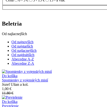
Cena
0 - 5 €
5 - 15 €
15 - a viac
Beletria
Od najlacnejších
Od najnovších
Od najstarších
Od najlacnejších
Od najdrahších
Abecedne A-Z
Abecedne Z-A
Do košíka
Spomienky z vojenských misií
Jozef Ulian a kol.
1,00 €
11.80 €
Do košíka
Prevtelenie