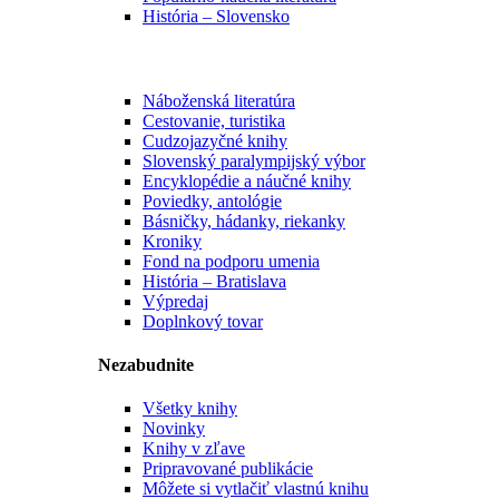
História – Slovensko
Náboženská literatúra
Cestovanie, turistika
Cudzojazyčné knihy
Slovenský paralympijský výbor
Encyklopédie a náučné knihy
Poviedky, antológie
Básničky, hádanky, riekanky
Kroniky
Fond na podporu umenia
História – Bratislava
Výpredaj
Doplnkový tovar
Nezabudnite
Všetky knihy
Novinky
Knihy v zľave
Pripravované publikácie
Môžete si vytlačiť vlastnú knihu