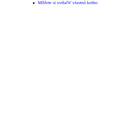
Môžete si vytlačiť vlastnú knihu
Novinka
Čarovná príroda Slovenska-Zvedavé otázky a
odpovede
Ľubor Čačko/Ilustrácie: Juraj Martiška a Maximiliána
Martišková
11,00 €
Do košíka
Novinky
Pripravujeme
FPU
Výpredaj
Blog a novinky
Kontakt
Naše knihy
Kategórie
Edícia Vojtecha Zamarovského