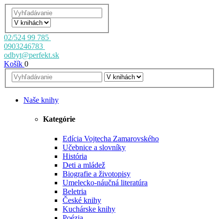
02/524 99 785
0903246783
odbyt@perfekt.sk
Košík
0
Naše knihy
Kategórie
Edícia Vojtecha Zamarovského
Učebnice a slovníky
História
Deti a mládež
Biografie a životopisy
Umelecko-náučná literatúra
Beletria
České knihy
Kuchárske knihy
Poézia