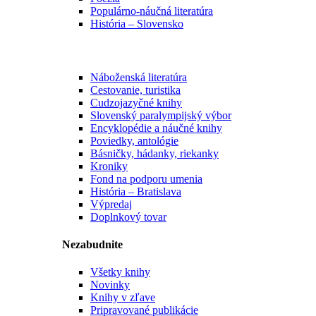
Populárno-náučná literatúra
História – Slovensko
Náboženská literatúra
Cestovanie, turistika
Cudzojazyčné knihy
Slovenský paralympijský výbor
Encyklopédie a náučné knihy
Poviedky, antológie
Básničky, hádanky, riekanky
Kroniky
Fond na podporu umenia
História – Bratislava
Výpredaj
Doplnkový tovar
Nezabudnite
Všetky knihy
Novinky
Knihy v zľave
Pripravované publikácie