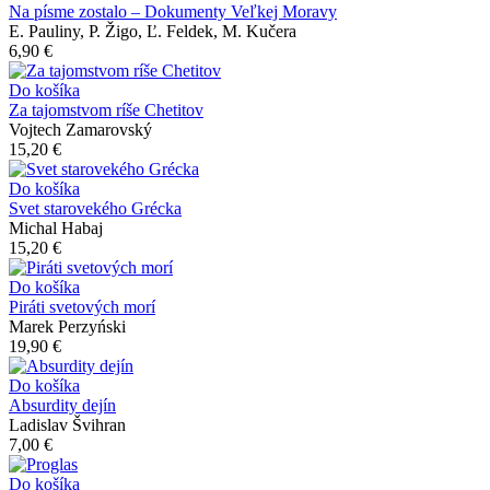
Na písme zostalo – Dokumenty Veľkej Moravy
E. Pauliny, P. Žigo, Ľ. Feldek, M. Kučera
6,90 €
Do košíka
Za tajomstvom ríše Chetitov
Vojtech Zamarovský
15,20 €
Do košíka
Svet starovekého Grécka
Michal Habaj
15,20 €
Do košíka
Piráti svetových morí
Marek Perzyński
19,90 €
Do košíka
Absurdity dejín
Ladislav Švihran
7,00 €
Do košíka