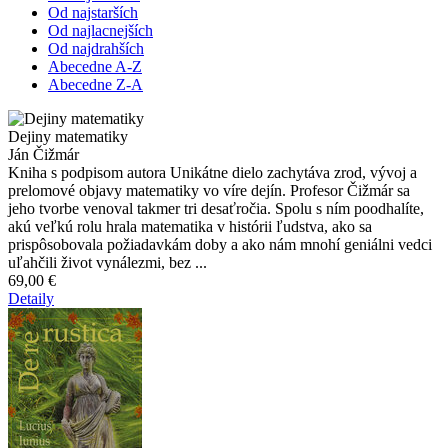
Od najstarších
Od najlacnejších
Od najdrahších
Abecedne A-Z
Abecedne Z-A
Dejiny matematiky
Ján Čižmár
Kniha s podpisom autora Unikátne dielo zachytáva zrod, vývoj a
prelomové objavy matematiky vo víre dejín. Profesor Čižmár sa
jeho tvorbe venoval takmer tri desaťročia. Spolu s ním poodhalíte,
akú veľkú rolu hrala matematika v histórii ľudstva, ako sa
prispôsobovala požiadavkám doby a ako nám mnohí geniálni vedci
uľahčili život vynálezmi, bez ...
69,00 €
Detaily