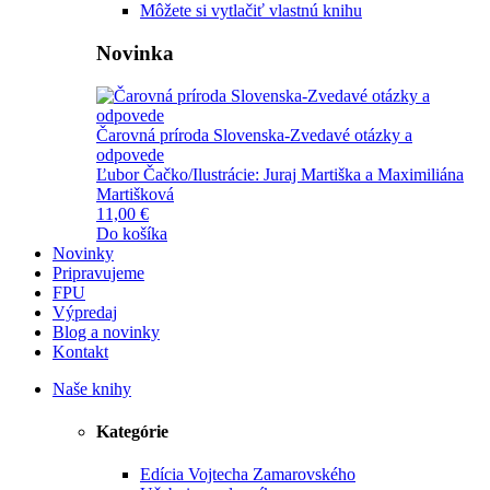
Môžete si vytlačiť vlastnú knihu
Novinka
Čarovná príroda Slovenska-Zvedavé otázky a
odpovede
Ľubor Čačko/Ilustrácie: Juraj Martiška a Maximiliána
Martišková
11,00 €
Do košíka
Novinky
Pripravujeme
FPU
Výpredaj
Blog a novinky
Kontakt
Naše knihy
Kategórie
Edícia Vojtecha Zamarovského