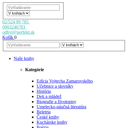
02/524 99 785
0903246783
odbyt@perfekt.sk
Košík
0
Naše knihy
Kategórie
Edícia Vojtecha Zamarovského
Učebnice a slovníky
História
Deti a mládež
Biografie a životopisy
Umelecko-náučná literatúra
Beletria
České knihy
Kuchárske knihy
Poézia