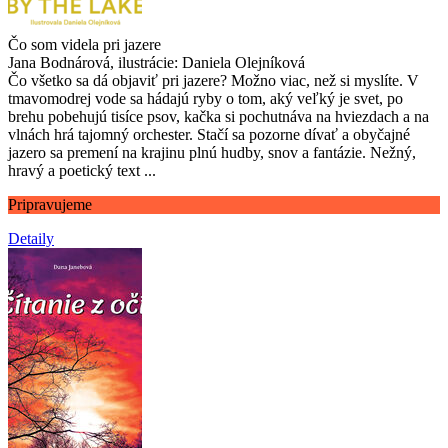
Čo som videla pri jazere
Jana Bodnárová, ilustrácie: Daniela Olejníková
Čo všetko sa dá objaviť pri jazere? Možno viac, než si myslíte. V
tmavomodrej vode sa hádajú ryby o tom, aký veľký je svet, po
brehu pobehujú tisíce psov, kačka si pochutnáva na hviezdach a na
vlnách hrá tajomný orchester. Stačí sa pozorne dívať a obyčajné
jazero sa premení na krajinu plnú hudby, snov a fantázie. Nežný,
hravý a poetický text ...
Pripravujeme
Detaily