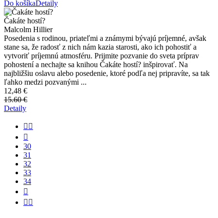
Do košíka
Detaily
Čakáte hostí?
Malcolm Hillier
Posedenia s rodinou, priateľmi a známymi bývajú príjemné, avšak
stane sa, že radosť z nich nám kazia starosti, ako ich pohostiť a
vytvoriť príjemnú atmosféru. Prijmite pozvanie do sveta príprav
pohostení a nechajte sa knihou Čakáte hostí? inšpirovať. Na
najbližšiu oslavu alebo posedenie, ktoré podľa nej pripravíte, sa tak
ľahko medzi pozvanými ...
12,48 €
15.60 €
Detaily


30
31
32
33
34

