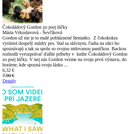
Čokoládový Gordon zo psej lúčky
Mária Vrkoslavová - Ševčíková
Gordon už nie je to malé pobláznené šteniatko. Z čokokokra
vyrástol dospelý múdry pes. Stal sa slávnym, ľudia na ulici ho
spoznávajú a tak sa spolu so svojou milovanou paničkou Backou
rozhodli vyrozprávať ďalšie príbehy v knihe Čokoládový Gordon
zo psej lúčky. V nej nás Gordon vezme na svoju prvú výstavu, do
horárne, kde spozná svoju lásku ...
6,32 €
7.90 €
Detaily