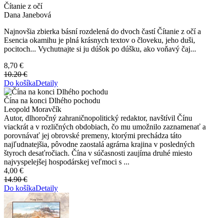
Čítanie z očí
Dana Janebová
Najnovšia zbierka básní rozdelená do dvoch častí Čítanie z očí a
Esencia okamihu je plná krásnych textov o človeku, jeho duši,
pocitoch... Vychutnajte si ju dúšok po dúšku, ako voňavý čaj...
8,70 €
10.20 €
Do košíka
Detaily
Čína na konci Dlhého pochodu
Leopold Moravčík
Autor, dlhoročný zahraničnopolitický redaktor, navštívil Čínu
viackrát a v rozličných obdobiach, čo mu umožnilo zaznamenať a
porovnávať jej obrovské premeny, ktorými prechádza táto
najľudnatejšia, pôvodne zaostalá agrárna krajina v posledných
štyroch desaťročiach. Čína v súčasnosti zaujíma druhé miesto
najvyspelejšej hospodárskej veľmoci s ...
4,00 €
14.90 €
Do košíka
Detaily