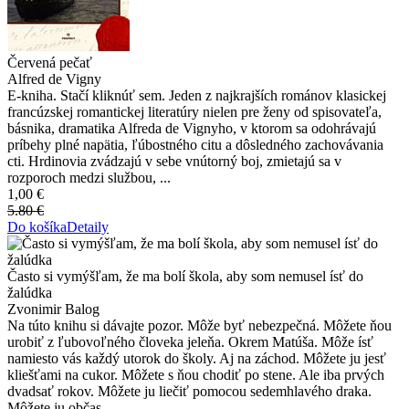
Červená pečať
Alfred de Vigny
E-kniha. Stačí kliknúť sem. Jeden z najkrajších románov klasickej
francúzskej romantickej literatúry nielen pre ženy od spisovateľa,
básnika, dramatika Alfreda de Vignyho, v ktorom sa odohrávajú
príbehy plné napätia, ľúbostného citu a dôsledného zachovávania
cti. Hrdinovia zvádzajú v sebe vnútorný boj, zmietajú sa v
rozporoch medzi službou, ...
1,00 €
5.80 €
Do košíka
Detaily
Často si vymýšľam, že ma bolí škola, aby som nemusel ísť do
žalúdka
Zvonimir Balog
Na túto knihu si dávajte pozor. Môže byť nebezpečná. Môžete ňou
urobiť z ľubovoľného človeka jeleňa. Okrem Matúša. Môže ísť
namiesto vás každý utorok do školy. Aj na záchod. Môžete ju jesť
kliešťami na cukor. Môžete s ňou chodiť po stene. Ale iba prvých
dvadsať rokov. Môžete ju liečiť pomocou sedemhlavého draka.
Môžete ju občas ...