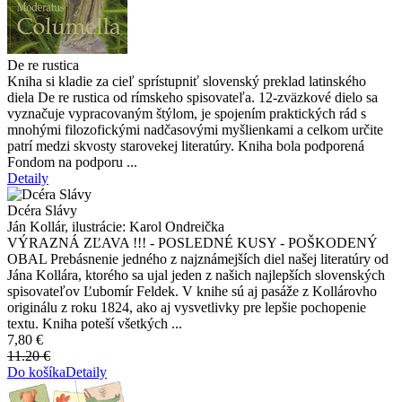
De re rustica
Kniha si kladie za cieľ sprístupniť slovenský preklad latinského
diela De re rustica od rímskeho spisovateľa. 12-zväzkové dielo sa
vyznačuje vypracovaným štýlom, je spojením praktických rád s
mnohými filozofickými nadčasovými myšlienkami a celkom určite
patrí medzi skvosty starovekej literatúry. Kniha bola podporená
Fondom na podporu ...
Detaily
Dcéra Slávy
Ján Kollár, ilustrácie: Karol Ondreička
VÝRAZNÁ ZĽAVA !!! - POSLEDNÉ KUSY - POŠKODENÝ
OBAL Prebásnenie jedného z najznámejších diel našej literatúry od
Jána Kollára, ktorého sa ujal jeden z našich najlepších slovenských
spisovateľov Ľubomír Feldek. V knihe sú aj pasáže z Kollárovho
originálu z roku 1824, ako aj vysvetlivky pre lepšie pochopenie
textu. Kniha poteší všetkých ...
7,80 €
11.20 €
Do košíka
Detaily