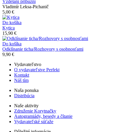
Vzdelaní príbuzní
Vladimír Leksa-Pichanič
5,00 €
Do košíka
Kytica
15,90 €
Do košíka
Odklínanie ticha/Rozhovory s osobnosťami
9,90 €
Vydavateľstvo
O vydavateľstve Perfekt
Kontakt
Náš tím
Naša ponuka
Distribúcia
Naše aktivity
Združenie Korytnačky
Autogramiády, besedy a čítanie
Vydavateľské súťaže
Dôležité informácie