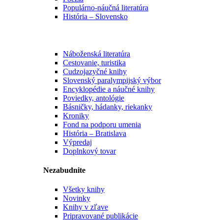
Populárno-náučná literatúra
História – Slovensko
Náboženská literatúra
Cestovanie, turistika
Cudzojazyčné knihy
Slovenský paralympijský výbor
Encyklopédie a náučné knihy
Poviedky, antológie
Básničky, hádanky, riekanky
Kroniky
Fond na podporu umenia
História – Bratislava
Výpredaj
Doplnkový tovar
Nezabudnite
Všetky knihy
Novinky
Knihy v zľave
Pripravované publikácie