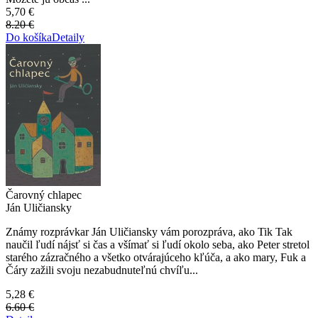
5,70 €
8.20 €
Do košíka
Detaily
Čarovný chlapec
Ján Uličiansky
Známy rozprávkar Ján Uličiansky vám porozpráva, ako Tik Tak
naučil ľudí nájsť si čas a všímať si ľudí okolo seba, ako Peter stretol
starého zázračného a všetko otvárajúceho kľúča, a ako mary, Fuk a
Čáry zažili svoju nezabudnuteľnú chvíľu...
5,28 €
6.60 €