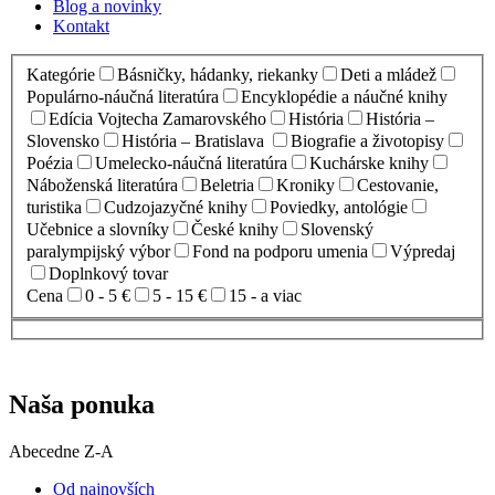
Blog a novinky
Kontakt
Kategórie
Básničky, hádanky, riekanky
Deti a mládež
Populárno-náučná literatúra
Encyklopédie a náučné knihy
Edícia Vojtecha Zamarovského
História
História –
Slovensko
História – Bratislava
Biografie a životopisy
Poézia
Umelecko-náučná literatúra
Kuchárske knihy
Náboženská literatúra
Beletria
Kroniky
Cestovanie,
turistika
Cudzojazyčné knihy
Poviedky, antológie
Učebnice a slovníky
České knihy
Slovenský
paralympijský výbor
Fond na podporu umenia
Výpredaj
Doplnkový tovar
Cena
0 - 5 €
5 - 15 €
15 - a viac
Naša ponuka
Abecedne Z-A
Od najnovších