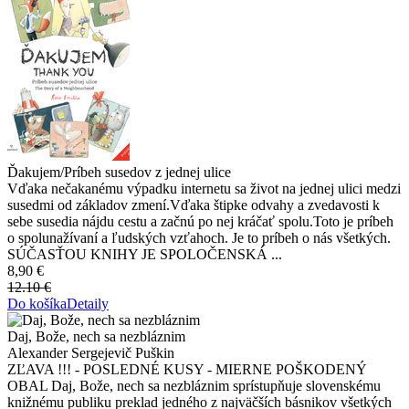
Ďakujem/Príbeh susedov z jednej ulice
Vďaka nečakanému výpadku internetu sa život na jednej ulici medzi
susedmi od základov zmení.Vďaka štipke odvahy a zvedavosti k
sebe susedia nájdu cestu a začnú po nej kráčať spolu.Toto je príbeh
o spolunažívaní a ľudských vzťahoch. Je to príbeh o nás všetkých.
SÚČASŤOU KNIHY JE SPOLOČENSKÁ ...
8,90 €
12.10 €
Do košíka
Detaily
Daj, Bože, nech sa nezbláznim
Alexander Sergejevič Puškin
ZĽAVA !!! - POSLEDNÉ KUSY - MIERNE POŠKODENÝ
OBAL Daj, Bože, nech sa nezbláznim sprístupňuje slovenskému
knižnému publiku preklad jedného z najväčších básnikov všetkých