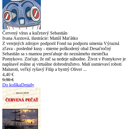
Červený vírus a kučeravý Sebastián
Ivana Auxtová, ilustrácie: Matúš Maťátko
Z verejných zdrojov podporil Fond na podporu umenia Výrazná
zľava - posledné kusy - mierne poškodený obal Desaťročný
Sebastián sa s mamou presťahuje do neznámeho mestečka
Pomykovo. Zisťuje, že nič sa nedeje náhodne. Život v Pomykove je
napínavé reálne aj virtuálne dobrodružstvo. Malí usmievaví roboti
Maluroti, veľký ryšavý Filip a bystrý Oliver ...
4,40 €
9.90 €
Do košíka
Detaily