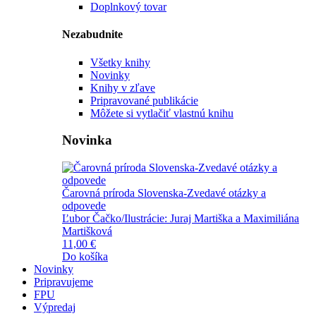
Doplnkový tovar
Nezabudnite
Všetky knihy
Novinky
Knihy v zľave
Pripravované publikácie
Môžete si vytlačiť vlastnú knihu
Novinka
Čarovná príroda Slovenska-Zvedavé otázky a
odpovede
Ľubor Čačko/Ilustrácie: Juraj Martiška a Maximiliána
Martišková
11,00 €
Do košíka
Novinky
Pripravujeme
FPU
Výpredaj