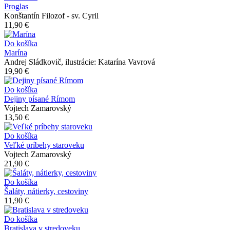
Proglas
Konštantín Filozof - sv. Cyril
11,90 €
Do košíka
Marína
Andrej Sládkovič, ilustrácie: Katarína Vavrová
19,90 €
Do košíka
Dejiny písané Rímom
Vojtech Zamarovský
13,50 €
Do košíka
Veľké príbehy staroveku
Vojtech Zamarovský
21,90 €
Do košíka
Šaláty, nátierky, cestoviny
11,90 €
Do košíka
Bratislava v stredoveku