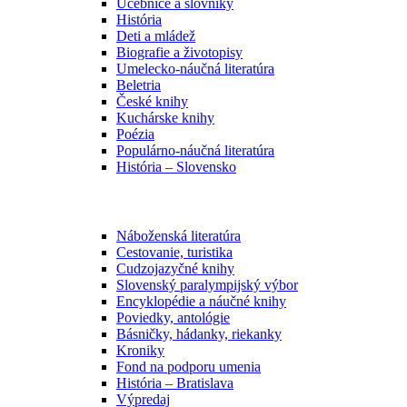
Učebnice a slovníky
História
Deti a mládež
Biografie a životopisy
Umelecko-náučná literatúra
Beletria
České knihy
Kuchárske knihy
Poézia
Populárno-náučná literatúra
História – Slovensko
Náboženská literatúra
Cestovanie, turistika
Cudzojazyčné knihy
Slovenský paralympijský výbor
Encyklopédie a náučné knihy
Poviedky, antológie
Básničky, hádanky, riekanky
Kroniky
Fond na podporu umenia
História – Bratislava
Výpredaj