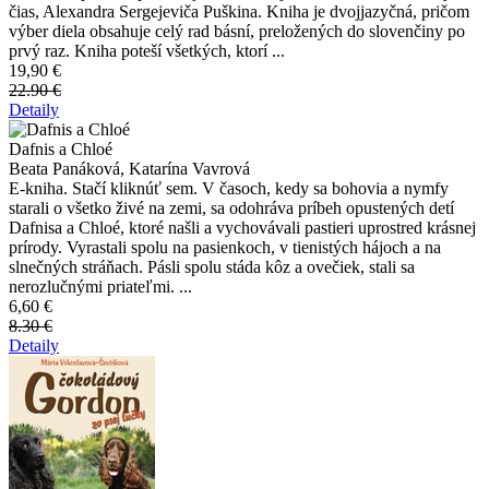
čias, Alexandra Sergejeviča Puškina. Kniha je dvojjazyčná, pričom
výber diela obsahuje celý rad básní, preložených do slovenčiny po
prvý raz. Kniha poteší všetkých, ktorí ...
19,90 €
22.90 €
Detaily
Dafnis a Chloé
Beata Panáková, Katarína Vavrová
E-kniha. Stačí kliknúť sem. V časoch, kedy sa bohovia a nymfy
starali o všetko živé na zemi, sa odohráva príbeh opustených detí
Dafnisa a Chloé, ktoré našli a vychovávali pastieri uprostred krásnej
prírody. Vyrastali spolu na pasienkoch, v tienistých hájoch a na
slnečných stráňach. Pásli spolu stáda kôz a ovečiek, stali sa
nerozlučnými priateľmi. ...
6,60 €
8.30 €
Detaily