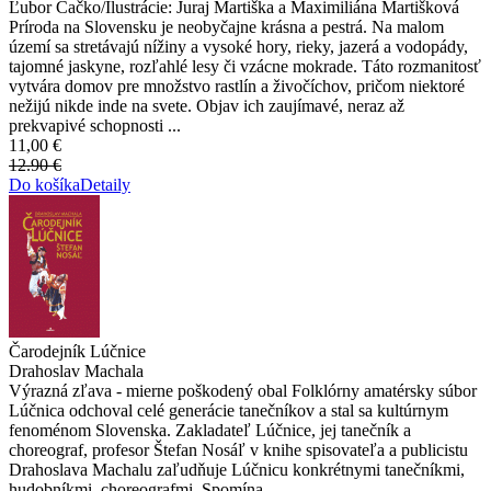
Ľubor Čačko/Ilustrácie: Juraj Martiška a Maximiliána Martišková
Príroda na Slovensku je neobyčajne krásna a pestrá. Na malom
území sa stretávajú nížiny a vysoké hory, rieky, jazerá a vodopády,
tajomné jaskyne, rozľahlé lesy či vzácne mokrade. Táto rozmanitosť
vytvára domov pre množstvo rastlín a živočíchov, pričom niektoré
nežijú nikde inde na svete. Objav ich zaujímavé, neraz až
prekvapivé schopnosti ...
11,00 €
12.90 €
Do košíka
Detaily
Čarodejník Lúčnice
Drahoslav Machala
Výrazná zľava - mierne poškodený obal Folklórny amatérsky súbor
Lúčnica odchoval celé generácie tanečníkov a stal sa kultúrnym
fenoménom Slovenska. Zakladateľ Lúčnice, jej tanečník a
choreograf, profesor Štefan Nosáľ v knihe spisovateľa a publicistu
Drahoslava Machalu zaľudňuje Lúčnicu konkrétnymi tanečníkmi,
hudobníkmi, choreografmi. Spomína ...