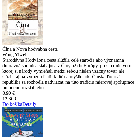
Čína a Nová hodvábna cesta
Wang Yiwei
Starodávna Hodvábna cesta slúžila celé stáročia ako významná
dopravná spojnica siahajúca z Číny až do Európy, prostredníctvom
ktorej si národy vymieňali medzi sebou nielen vzácny tovar, ale
slúžila aj na výmenu ľudí, kultúr a myšlienok. Čínska ľudová
republika sa rozhodla nadviazať na túto tradíciu mierovej spolupráce
pomocou rozsiahleho ...
8,90 €
12.30 €
Do košíka
Detaily