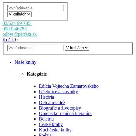
02/524 99 785
0903246783
odbyt@perfekt.sk
Košík
0
Naše knihy
Kategórie
Edícia Vojtecha Zamarovského
Učebnice a slovníky
História
Deti a mládež
Biografie a životopisy
Umelecko-náučná literatúra
Beletria
České knihy
Kuchárske knihy
Poézia