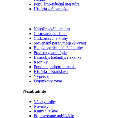
Populárno-náučná literatúra
História – Slovensko
Náboženská literatúra
Cestovanie, turistika
Cudzojazyčné knihy
Slovenský paralympijský výbor
Encyklopédie a náučné knihy
Poviedky, antológie
Básničky, hádanky, riekanky
Kroniky
Fond na podporu umenia
História – Bratislava
Výpredaj
Doplnkový tovar
Nezabudnite
Všetky knihy
Novinky
Knihy v zľave
Pripravované publikácie