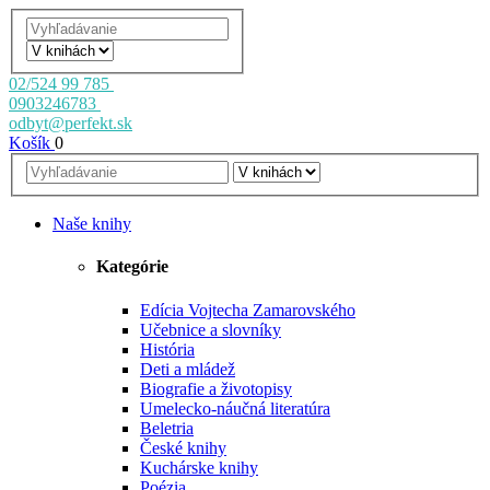
02/524 99 785
0903246783
odbyt@perfekt.sk
Košík
0
Naše knihy
Kategórie
Edícia Vojtecha Zamarovského
Učebnice a slovníky
História
Deti a mládež
Biografie a životopisy
Umelecko-náučná literatúra
Beletria
České knihy
Kuchárske knihy
Poézia