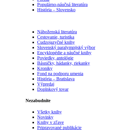
Populárno-náučná literatúra
História – Slovensko
Náboženská literatúra
Cestovanie, turistika
Cudzojazyčné knihy
Slovenský paralympijský výbor
Encyklopédie a náučné knihy
Poviedky, antológie
Básničky, hádanky, riekanky
Kroniky
Fond na podporu umenia
História – Bratislava
Výpredaj
Doplnkový tovar
Nezabudnite
Všetky knihy
Novinky
Knihy v zľave
Pripravované publikácie