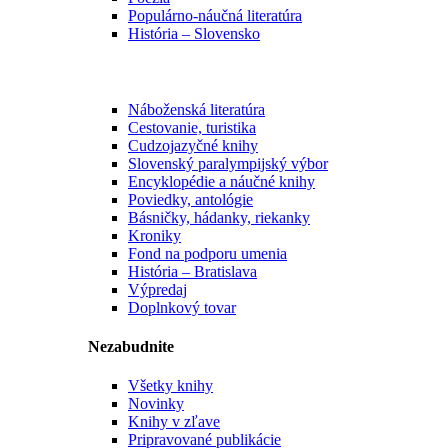
Populárno-náučná literatúra
História – Slovensko
Náboženská literatúra
Cestovanie, turistika
Cudzojazyčné knihy
Slovenský paralympijský výbor
Encyklopédie a náučné knihy
Poviedky, antológie
Básničky, hádanky, riekanky
Kroniky
Fond na podporu umenia
História – Bratislava
Výpredaj
Doplnkový tovar
Nezabudnite
Všetky knihy
Novinky
Knihy v zľave
Pripravované publikácie