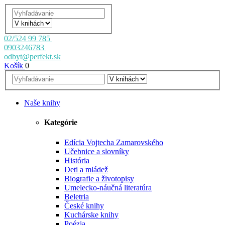
02/524 99 785
0903246783
odbyt@perfekt.sk
Košík
0
Naše knihy
Kategórie
Edícia Vojtecha Zamarovského
Učebnice a slovníky
História
Deti a mládež
Biografie a životopisy
Umelecko-náučná literatúra
Beletria
České knihy
Kuchárske knihy
Poézia