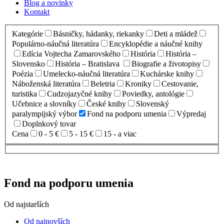
Blog a novinky
Kontakt
Kategórie
Básničky, hádanky, riekanky
Deti a mládež
Populárno-náučná literatúra
Encyklopédie a náučné knihy
Edícia Vojtecha Zamarovského
História
História –
Slovensko
História – Bratislava
Biografie a životopisy
Poézia
Umelecko-náučná literatúra
Kuchárske knihy
Náboženská literatúra
Beletria
Kroniky
Cestovanie,
turistika
Cudzojazyčné knihy
Poviedky, antológie
Učebnice a slovníky
České knihy
Slovenský
paralympijský výbor
Fond na podporu umenia
Výpredaj
Doplnkový tovar
Cena
0 - 5 €
5 - 15 €
15 - a viac
Fond na podporu umenia
Od najstarších
Od najnovších