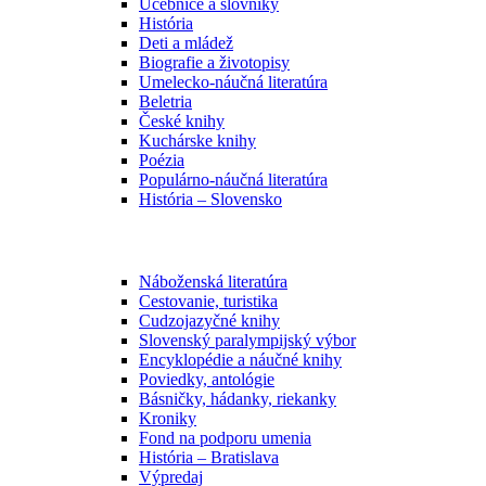
Učebnice a slovníky
História
Deti a mládež
Biografie a životopisy
Umelecko-náučná literatúra
Beletria
České knihy
Kuchárske knihy
Poézia
Populárno-náučná literatúra
História – Slovensko
Náboženská literatúra
Cestovanie, turistika
Cudzojazyčné knihy
Slovenský paralympijský výbor
Encyklopédie a náučné knihy
Poviedky, antológie
Básničky, hádanky, riekanky
Kroniky
Fond na podporu umenia
História – Bratislava
Výpredaj