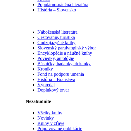
Populárno-náučná literatúra
História – Slovensko
Náboženská literatúra
Cestovanie, turistika
Cudzojazyčné knihy
Slovenský paralympijský výbor
Encyklopédie a náučné knihy
Poviedky, antológie
Básničky, hádanky, riekanky
Kroniky
Fond na podporu umenia
História – Bratislava
Výpredaj
Doplnkový tovar
Nezabudnite
Všetky knihy
Novinky
Knihy v zľave
Pripravované publikácie