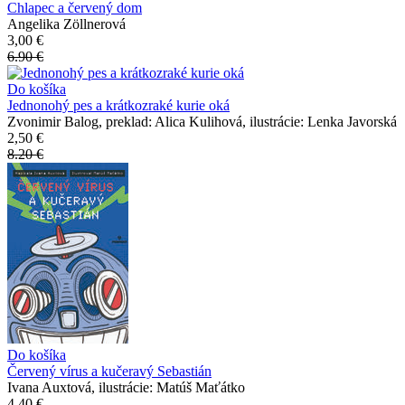
Chlapec a červený dom
Angelika Zöllnerová
3,00 €
6.90 €
Do košíka
Jednonohý pes a krátkozraké kurie oká
Zvonimir Balog, preklad: Alica Kulihová, ilustrácie: Lenka Javorská
2,50 €
8.20 €
Do košíka
Červený vírus a kučeravý Sebastián
Ivana Auxtová, ilustrácie: Matúš Maťátko
4,40 €