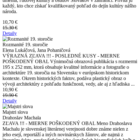
umenia, ľudovej kultúry a osudov Slovákov v zahraničí. Privíta ju
každý, kto chce získať kvalifikovaný pohľad do dejín kultúry nášho
národa.
10,70 €
15.30 €
Detaily
Rozmanité 19. storočie
Elena Lukáčová, Jana Pohaničová
VÝRAZNÁ ZĽAVA !!! - POSLEDNÉ KUSY - MIERNE
POŠKODENÝ OBAL Výnimočná obrazová publikácia s rozmermi
195 x 252 mm, ktorá obsahuje kvalitné informácie a fotografie o
architektúre 19. storočia na Slovensku v európskom historickom
kontexte. Okrem historických faktov, podáva plastický obraz o
vývoji architektúry z pohľadu funkčnosti, vedy, ale aj z hľadiska ...
10,90 €
19.90 €
Detaily
Majstri slova
Drahoslav Machala
ZĽAVA !!! - MIERNE POŠKODENÝ OBAL Meno Drahoslava
Machalu je slovenskej literárnej verejnosti dobre známe nielen z
jeho esejí, reportáží a iných novinárskych žánrov, ale najmä z