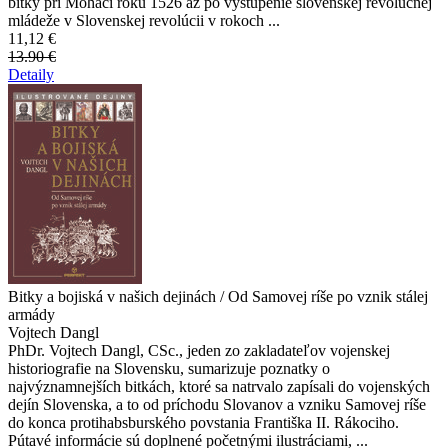
bitky pri Moháči roku 1526 až po vystúpenie slovenskej revolučnej
mládeže v Slovenskej revolúcii v rokoch ...
11,12 €
13.90 €
Detaily
Bitky a bojiská v našich dejinách / Od Samovej ríše po vznik stálej
armády
Vojtech Dangl
PhDr. Vojtech Dangl, CSc., jeden zo zakladateľov vojenskej
historiografie na Slovensku, sumarizuje poznatky o
najvýznamnejších bitkách, ktoré sa natrvalo zapísali do vojenských
dejín Slovenska, a to od príchodu Slovanov a vzniku Samovej ríše
do konca protihabsburského povstania Františka II. Rákociho.
Pútavé informácie sú doplnené početnými ilustráciami, ...