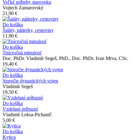
Veľké príbehy staroveku
Vojtech Zamarovský
21,90 €
Do košíka
Šaláty, nátierky, cestoviny
11,90 €
Do košíka
Tisícročná minulosť
Doc. PhDr. Vladimír Segeš, PhD., Doc. PhDr. Ivan Mrva, CSc.
19,40 €
Do košíka
Storočie dynastických vojen
Vladimír Segeš
19,50 €
Do košíka
Vzdelaní príbuzní
Vladimír Leksa-Pichanič
5,00 €
Do košíka
Kytica