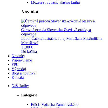
Môžete si vytlačiť vlastnú knihu
Novinka
Čarovná príroda Slovenska-Zvedavé otázky a
odpovede
Ľubor Čačko/Ilustrácie: Juraj Martiška a Maximiliána
Martišková
11,00 €
Do košíka
Novinky
Pripravujeme
FPU
Výpredaj
Blog a novinky
Kontakt
Naše knihy
Kategórie
Edícia Vojtecha Zamarovského