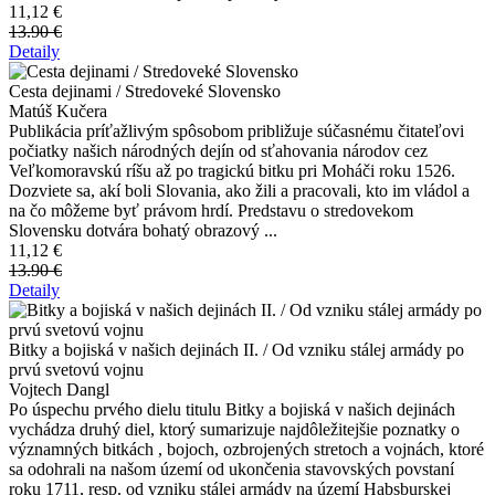
11,12 €
13.90 €
Detaily
Cesta dejinami / Stredoveké Slovensko
Matúš Kučera
Publikácia príťažlivým spôsobom približuje súčasnému čitateľovi
počiatky našich národných dejín od sťahovania národov cez
Veľkomoravskú ríšu až po tragickú bitku pri Moháči roku 1526.
Dozviete sa, akí boli Slovania, ako žili a pracovali, kto im vládol a
na čo môžeme byť právom hrdí. Predstavu o stredovekom
Slovensku dotvára bohatý obrazový ...
11,12 €
13.90 €
Detaily
Bitky a bojiská v našich dejinách II. / Od vzniku stálej armády po
prvú svetovú vojnu
Vojtech Dangl
Po úspechu prvého dielu titulu Bitky a bojiská v našich dejinách
vychádza druhý diel, ktorý sumarizuje najdôležitejšie poznatky o
významných bitkách , bojoch, ozbrojených stretoch a vojnách, ktoré
sa odohrali na našom území od ukončenia stavovských povstaní
roku 1711, resp. od vzniku stálej armády na území Habsburskej