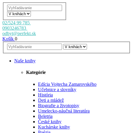
02/524 99 785
0903246783
odbyt@perfekt.sk
Košík
0
Naše knihy
Kategórie
Edícia Vojtecha Zamarovského
Učebnice a slovníky
História
Deti a mládež
Biografie a životopisy
Umelecko-náučná literatúra
Beletria
České knihy
Kuchárske knihy
Poézia