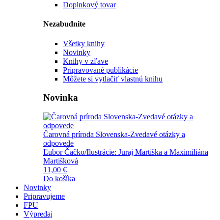
Doplnkový tovar
Nezabudnite
Všetky knihy
Novinky
Knihy v zľave
Pripravované publikácie
Môžete si vytlačiť vlastnú knihu
Novinka
Čarovná príroda Slovenska-Zvedavé otázky a
odpovede
Ľubor Čačko/Ilustrácie: Juraj Martiška a Maximiliána
Martišková
11,00 €
Do košíka
Novinky
Pripravujeme
FPU
Výpredaj