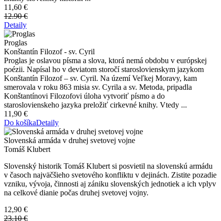
11,60 €
12.90 €
Detaily
Proglas
Konštantín Filozof - sv. Cyril
Proglas je oslavou písma a slova, ktorá nemá obdobu v európskej
poézii. Napísal ho v deviatom storočí staroslovienskym jazykom
Konštantín Filozof – sv. Cyril. Na území Veľkej Moravy, kam
smerovala v roku 863 misia sv. Cyrila a sv. Metoda, pripadla
Konštantínovi Filozofovi úloha vytvoriť písmo a do
staroslovienskeho jazyka preložiť cirkevné knihy. Vtedy ...
11,90 €
Do košíka
Detaily
Slovenská armáda v druhej svetovej vojne
Tomáš Klubert
Slovenský historik Tomáš Klubert si posvietil na slovenskú armádu
v časoch najväčšieho svetového konfliktu v dejinách. Zistite pozadie
vzniku, vývoja, činnosti aj zániku slovenských jednotiek a ich vplyv
na celkové dianie počas druhej svetovej vojny.
12,90 €
23.10 €