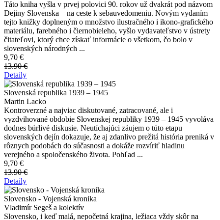
Táto kniha vyšla v prvej polovici 90. rokov už dvakrát pod názvom
Dejiny Slovenska – na ceste k sebauvedomeniu. Novým vydaním
tejto knižky doplneným o množstvo ilustračného i ikono-grafického
materiálu, farebného i čiernobieleho, vyšlo vydavateľstvo v ústrety
čitateľovi, ktorý chce získať informácie o všetkom, čo bolo v
slovenských národných ...
9,70 €
13.90 €
Detaily
Slovenská republika 1939 – 1945
Martin Lacko
Kontroverzné a najviac diskutované, zatracované, ale i
vyzdvihované obdobie Slovenskej republiky 1939 – 1945 vyvoláva
dodnes búrlivé diskusie. Neutíchajúci záujem o túto etapu
slovenských dejín dokazuje, že aj zdanlivo prežitá história preniká v
rôznych podobách do súčasnosti a dokáže rozvíriť hladinu
verejného a spoločenského života. Pohľad ...
9,70 €
13.90 €
Detaily
Slovensko - Vojenská kronika
Vladimír Segeš a kolektív
Slovensko, i keď malá, nepočetná krajina, ležiaca vždy skôr na