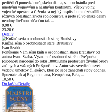
periférii či pomedzí európskeho diania, sa neuchránila pred
mnohými vojnovými a násilnými konfliktmi. Všetky vojny,
vojenské operácie a ťaženia sa nejakým spôsobom odzrkadlili v
rôznych oblastiach života spoločenstva, a preto sú vojenské dejiny
neodmysliteľnou súčasťou tak ...
9,98 €
23.20 €
Detaily
Knižná séria o osobnostiach starej Bratislavy
Ivan Szabó
Ponúkame Vám sériu kníh o osobnostiach starej Bratislavy od
autora Ivana Szaba. Významné osobnosti starého Prešporka
(osobnosti narodené do roku 1800)Kniha predostiera životné osudy
známych a vážených Prešporčanov. Autor vás zavedie do sveta
vedcov, umelcov či lekárov, ktorí po sebe zanechali stopy dodnes.
Spoznáte tak aj Regiomontana, Kempelena, Bela, ...
10,50 €
Do košíka
Detaily