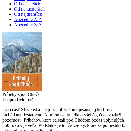
Od najstarších
Od najlacnejších
Od najdrahších
Abecedne A-Z
Abecedne Z-A
Príbehy spod Choča
Leopold Moravčík
Táto časť Slovenska nie je zatiaľ veľmi opísaná, aj keď bola
prebádaná dostatočne. A pritom sa tu udialo všeličo, čo si zaslúži
pozornosť. Príbehov, ktoré sa stali pod Chočom počas uplynulých
350 rokov, je veľa. Podstatné je to, že všetky, ktoré sa pomestili do
tejto knihy, majú reálny základ.