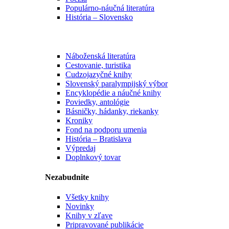
Populárno-náučná literatúra
História – Slovensko
Náboženská literatúra
Cestovanie, turistika
Cudzojazyčné knihy
Slovenský paralympijský výbor
Encyklopédie a náučné knihy
Poviedky, antológie
Básničky, hádanky, riekanky
Kroniky
Fond na podporu umenia
História – Bratislava
Výpredaj
Doplnkový tovar
Nezabudnite
Všetky knihy
Novinky
Knihy v zľave
Pripravované publikácie