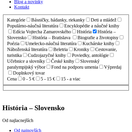
Blog a novinky
Kontakt
Kategórie
Básničky, hádanky, riekanky
Deti a mládež
Populárno-náučná literatúra
Encyklopédie a náučné knihy
Edícia Vojtecha Zamarovského
História
História –
Slovensko
História – Bratislava
Biografie a životopisy
Poézia
Umelecko-náučná literatúra
Kuchárske knihy
Náboženská literatúra
Beletria
Kroniky
Cestovanie,
turistika
Cudzojazyčné knihy
Poviedky, antológie
Učebnice a slovníky
České knihy
Slovenský
paralympijský výbor
Fond na podporu umenia
Výpredaj
Doplnkový tovar
Cena
0 - 5 €
5 - 15 €
15 - a viac
História – Slovensko
Od najlacnejších
Od najnovších