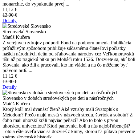
monarchie, do vypuknutia prvej ...
11,12 €
13.90 €
Detaily
Stredoveké Slovensko
Matúš Kučera
Z verejných zdrojov podporil Fond na podporu umenia Publikácia
príťažlivým spôsobom približuje súčasnému čitateľovi počiatky
našich národných dejín od sťahovania národov cez Veľkomoravskú
ríšu až po tragickú bitku pri Moháči roku 1526. Dozviete sa, akí boli
Slovania, ako žili a pracovali, kto im vládol a na čo môžeme byť
právom hrdí. ...
11,12 €
13.90 €
Detaily
Slovensko v dobách stredovekých pre deti a násťročných
Matúš Kučera
Ktorý kráľ mal dvanásť žien? Aké vzťahy mali Svätopluk s
Metodom? Prečo majú mestá v názvoch stredu, štvrtok a sobotu? Z
čoho mali uhorskí králi najviac peňazí? Ako to bolo s prvou
uhorskou univerzitou? Ktorí panovníci boli u nás najobľúbenejší?
Toto a ešte oveľa viac sa dozvieš z knihy, ktorou ťa pútavo prevedie
známy slovenský historik ...