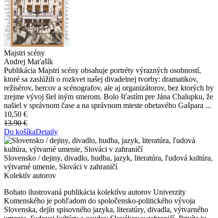
Majstri scény
Andrej Maťašík
Publikácia Majstri scény obsahuje portréty výrazných osobností,
ktoré sa zaslúžili o rozkvet našej divadelnej tvorby: dramatikov,
režisérov, hercov a scénografov, ale aj organizátorov, bez ktorých by
zrejme vývoj šiel iným smerom. Bolo šťastím pre Jána Chalupku, že
našiel v správnom čase a na správnom mieste obetavého Gašpara ...
10,50 €
13.90 €
Do košíka
Detaily
Slovensko / dejiny, divadlo, hudba, jazyk, literatúra, ľudová kultúra,
výtvarné umenie, Slováci v zahraničí
Kolektív autorov
Bohato ilustrovaná publikácia kolektívu autorov Univerzity
Komenského je pohľadom do spoločensko-politického vývoja
Slovenska, dejín spisovného jazyka, literatúry, divadla, výtvarného