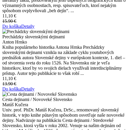
literatúry faktu, predovšetkým jeho úspešných biografických kníh o
významných osobnostiach, resp. spisovateľoch, ktorí nejakým
spôsobom ovplyvňovali „beh dejín“. ...
11,10 €
15.90 €
Do košíka
Detaily
Prechádzky slovenskými dejinami
Anton Hrnko
Kniha populárneho historika Antona Hrnka Prechádzky
slovenskými dejinami vznikla na základe cyklu youtubových
prednášok autora Slovenské dejiny v európskom kontexte, 1. diel –
od stvorenia sveta do roku 1526. Na Slovensku nie je veľa
historikov, ktorí by vo svojich dielach využívali interdisciplinárny
prístup. Autor tejto publikácie to však robí ...
11,10 €
13.90 €
Do košíka
Detaily
Cesta dejinami / Novoveké Slovensko
Matúš Kučera
Univ. prof. PhDr. Matúš Kučera, DrSc., renomovaný slovenský
historik, v tejto knihe pútavým spôsobom osvetľuje naše novoveké
dejiny. Nadväzuje na publikáciu Cesta dejinami / Stredoveké
Slovensko, ktorá vyšla v roku 2002. Venuje sa našim dejinám od