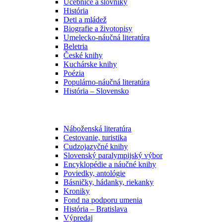
Učebnice a slovníky
História
Deti a mládež
Biografie a životopisy
Umelecko-náučná literatúra
Beletria
České knihy
Kuchárske knihy
Poézia
Populárno-náučná literatúra
História – Slovensko
Náboženská literatúra
Cestovanie, turistika
Cudzojazyčné knihy
Slovenský paralympijský výbor
Encyklopédie a náučné knihy
Poviedky, antológie
Básničky, hádanky, riekanky
Kroniky
Fond na podporu umenia
História – Bratislava
Výpredaj