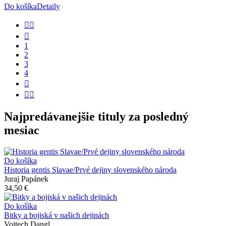
Do košíka
Detaily


1
2
3
4


Najpredávanejšie tituly za posledný
mesiac
Do košíka
Historia gentis Slavae/Prvé dejiny slovenského národa
Juraj Papánek
34,50 €
Do košíka
Bitky a bojiská v našich dejinách
Vojtech Dangl