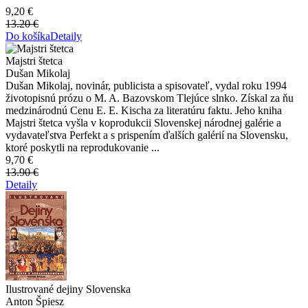
9,20 €
13.20 €
Do košíka
Detaily
Majstri štetca
Dušan Mikolaj
Dušan Mikolaj, novinár, publicista a spisovateľ, vydal roku 1994
životopisnú prózu o M. A. Bazovskom Tlejúce slnko. Získal za ňu
medzinárodnú Cenu E. E. Kischa za literatúru faktu. Jeho kniha
Majstri štetca vyšla v koprodukcii Slovenskej národnej galérie a
vydavateľstva Perfekt a s prispením ďalších galérií na Slovensku,
ktoré poskytli na reprodukovanie ...
9,70 €
13.90 €
Detaily
Ilustrované dejiny Slovenska
Anton Špiesz