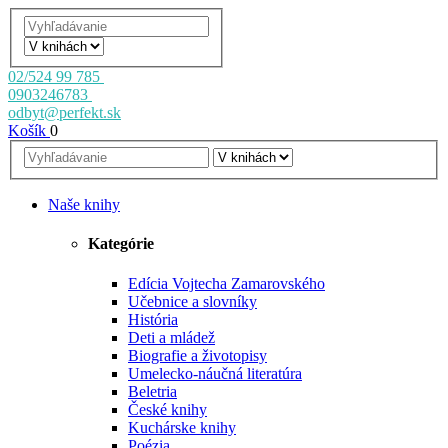
02/524 99 785
0903246783
odbyt@perfekt.sk
Košík
0
Naše knihy
Kategórie
Edícia Vojtecha Zamarovského
Učebnice a slovníky
História
Deti a mládež
Biografie a životopisy
Umelecko-náučná literatúra
Beletria
České knihy
Kuchárske knihy
Poézia