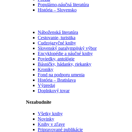
Populárno-náučná literatúra
História – Slovensko
Náboženská literatúra
Cestovanie, turistika
Cudzojazyčné knihy
Slovenský paralympijský výbor
Encyklopédie a náučné knihy
Poviedky, antológie
Básničky, hádanky, riekanky
Kroniky
Fond na podporu umenia
História – Bratislava
Výpredaj
Doplnkový tovar
Nezabudnite
Všetky knihy
Novinky
Knihy v zľave
Pripravované publikácie