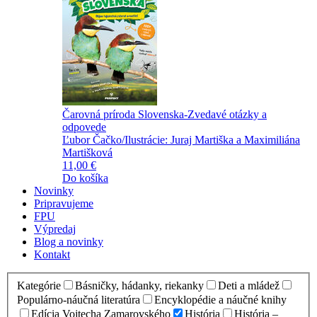
Čarovná príroda Slovenska-Zvedavé otázky a
odpovede
Ľubor Čačko/Ilustrácie: Juraj Martiška a Maximiliána
Martišková
11,00 €
Do košíka
Novinky
Pripravujeme
FPU
Výpredaj
Blog a novinky
Kontakt
Kategórie
Básničky, hádanky, riekanky
Deti a mládež
Populárno-náučná literatúra
Encyklopédie a náučné knihy
Edícia Vojtecha Zamarovského
História
História –