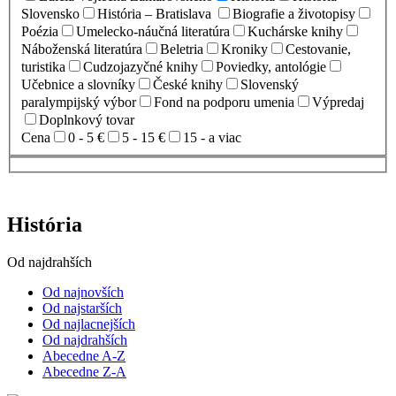
Slovensko
História – Bratislava
Biografie a životopisy
Poézia
Umelecko-náučná literatúra
Kuchárske knihy
Náboženská literatúra
Beletria
Kroniky
Cestovanie,
turistika
Cudzojazyčné knihy
Poviedky, antológie
Učebnice a slovníky
České knihy
Slovenský
paralympijský výbor
Fond na podporu umenia
Výpredaj
Doplnkový tovar
Cena
0 - 5 €
5 - 15 €
15 - a viac
História
Od najdrahších
Od najnovších
Od najstarších
Od najlacnejších
Od najdrahších
Abecedne A-Z
Abecedne Z-A