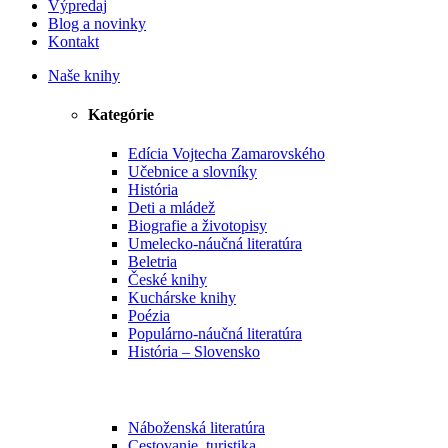
Výpredaj
Blog a novinky
Kontakt
Naše knihy
Kategórie
Edícia Vojtecha Zamarovského
Učebnice a slovníky
História
Deti a mládež
Biografie a životopisy
Umelecko-náučná literatúra
Beletria
České knihy
Kuchárske knihy
Poézia
Populárno-náučná literatúra
História – Slovensko
Náboženská literatúra
Cestovanie, turistika