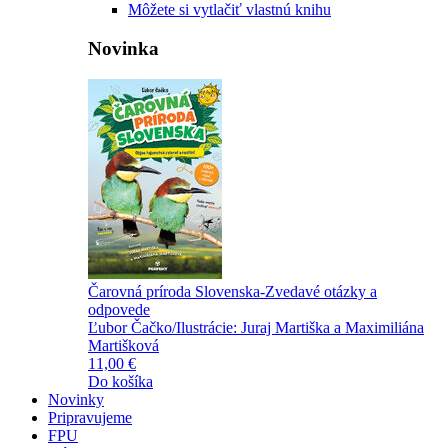
Môžete si vytlačiť vlastnú knihu
Novinka
Čarovná príroda Slovenska-Zvedavé otázky a
odpovede
Ľubor Čačko/Ilustrácie: Juraj Martiška a Maximiliána
Martišková
11,00 €
Do košíka
Novinky
Pripravujeme
FPU