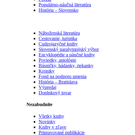
Populárno-náučná literatúra
História – Slovensko
Náboženská literatúra
Cestovanie, turistika
Cudzojazyčné knihy
Slovenský paralympijský výbor
Encyklopédie a náučné knihy
Poviedky, antológie
Básničky, hádanky, riekanky
Kroniky
Fond na podporu umenia
História – Bratislava
Výpredaj
Doplnkový tovar
Nezabudnite
Všetky knihy
Novinky
Knihy v zľave
Pripravované publikácie