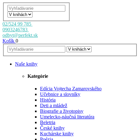
02/524 99 785
0903246783
odbyt@perfekt.sk
Košík
0
Naše knihy
Kategórie
Edícia Vojtecha Zamarovského
Učebnice a slovníky
História
Deti a mládež
Biografie a životopisy
Umelecko-náučná literatúra
Beletria
České knihy
Kuchárske knihy
Poézia