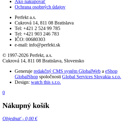
Ako nakupovať
Ochrana osobných údajov
Perfekt a.s.
Cukrová 14, 811 08 Bratislava
Tel: +421 2 524 99 785
Tel: +421 903 246 783
IČO: 00680303
e-mail: info@perfekt.sk
© 1997-2026 Perfekt, a.s.
Cukrová 14, 811 08 Bratislava, Slovensko
Generuje
redakčný CMS systém GlobalWeb
a
eShop
GlobalShop
spoločnosti
Global Services Slovakia s.r.o.
Design:
watch this s.r.o.
0
Nákupný košík
Objednať -
0,00 €