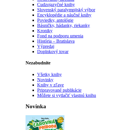
Cudzojazyčné knihy
Slovenský paralympijský výbor
Encyklopédie a náučné knihy
Poviedky, antológie
Básničky, hádanky, riekanky
Kroniky
Fond na podporu umenia
História – Bratislava
Výpredaj
Doplnkový tovar
Nezabudnite
Všetky knihy
Novinky
Knihy v zľave
Pripravované publikácie
Môžete si vytlačiť vlastnú knihu
Novinka