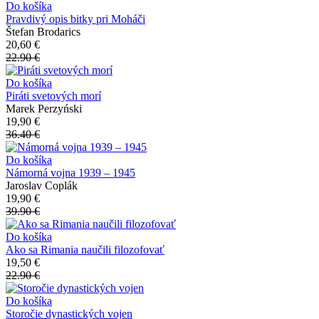
Do košíka
Pravdivý opis bitky pri Moháči
Štefan Brodarics
20,60 €
22.90 €
Do košíka
Piráti svetových morí
Marek Perzyński
19,90 €
36.40 €
Do košíka
Námorná vojna 1939 – 1945
Jaroslav Coplák
19,90 €
39.90 €
Do košíka
Ako sa Rimania naučili filozofovať
19,50 €
22.90 €
Do košíka
Storočie dynastických vojen