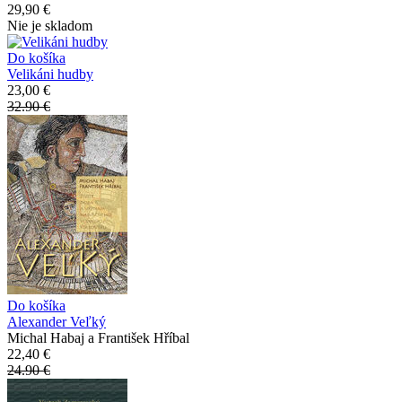
29,90 €
Nie je skladom
Do košíka
Velikáni hudby
23,00 €
32.90 €
Do košíka
Alexander Veľký
Michal Habaj a František Hříbal
22,40 €
24.90 €