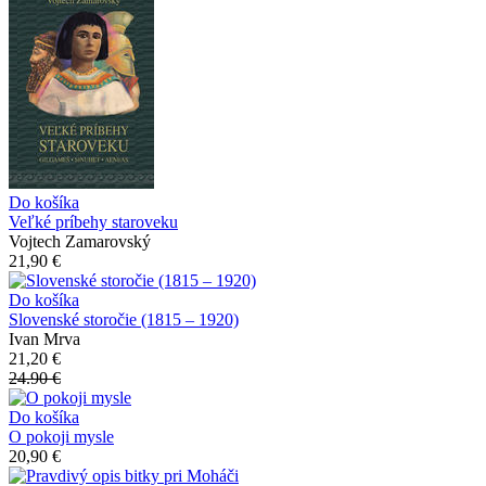
Do košíka
Veľké príbehy staroveku
Vojtech Zamarovský
21,90 €
Do košíka
Slovenské storočie (1815 – 1920)
Ivan Mrva
21,20 €
24.90 €
Do košíka
O pokoji mysle
20,90 €