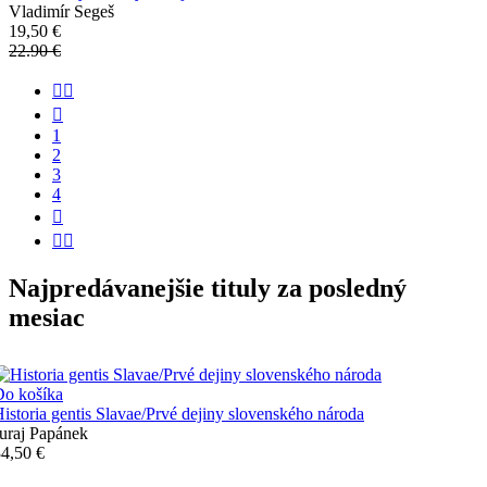
Vladimír Segeš
19,50 €
22.90 €


1
2
3
4


Najpredávanejšie tituly za posledný
mesiac
Do košíka
istoria gentis Slavae/Prvé dejiny slovenského národa
uraj Papánek
4,50 €