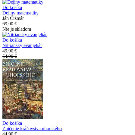
Do košíka
Dejiny matematiky
Ján Čižmár
69,00 €
Nie je skladom
Do košíka
Nitriansky evanjeliár
49,90 €
54.90 €
Do košíka
Zničenie kráľovstva uhorského
44,90 €