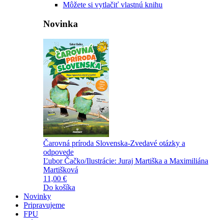
Môžete si vytlačiť vlastnú knihu
Novinka
Čarovná príroda Slovenska-Zvedavé otázky a
odpovede
Ľubor Čačko/Ilustrácie: Juraj Martiška a Maximiliána
Martišková
11,00 €
Do košíka
Novinky
Pripravujeme
FPU