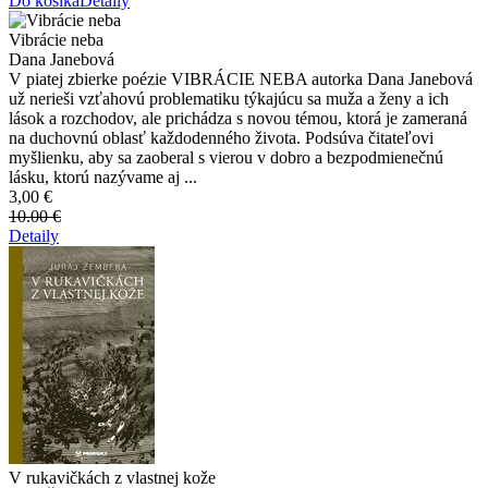
Do košíka
Detaily
Vibrácie neba
Dana Janebová
V piatej zbierke poézie VIBRÁCIE NEBA autorka Dana Janebová
už nerieši vzťahovú problematiku týkajúcu sa muža a ženy a ich
lások a rozchodov, ale prichádza s novou témou, ktorá je zameraná
na duchovnú oblasť každodenného života. Podsúva čitateľovi
myšlienku, aby sa zaoberal s vierou v dobro a bezpodmienečnú
lásku, ktorú nazývame aj ...
3,00 €
10.00 €
Detaily
V rukavičkách z vlastnej kože