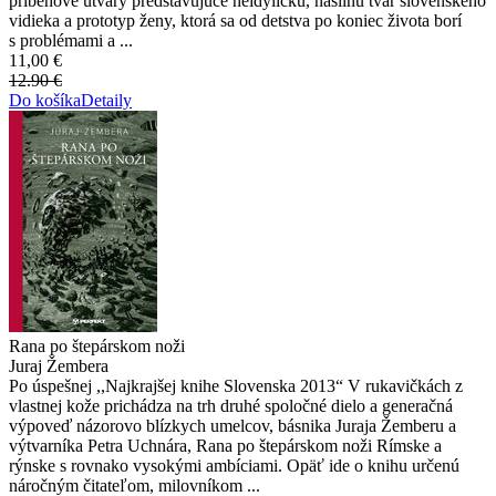
príbehové útvary predstavujúce neidylickú, násilnú tvár slovenského
vidieka a prototyp ženy, ktorá sa od detstva po koniec života borí
s problémami a ...
11,00 €
12.90 €
Do košíka
Detaily
Rana po štepárskom noži
Juraj Žembera
Po úspešnej ,,Najkrajšej knihe Slovenska 2013“ V rukavičkách z
vlastnej kože prichádza na trh druhé spoločné dielo a generačná
výpoveď názorovo blízkych umelcov, básnika Juraja Žemberu a
výtvarníka Petra Uchnára, Rana po štepárskom noži Rímske a
rýnske s rovnako vysokými ambíciami. Opäť ide o knihu určenú
náročným čitateľom, milovníkom ...