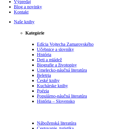
Výpredaj
Blog a novinky
Kontakt
Naše knihy
Kategórie
Edícia Vojtecha Zamarovského
Učebnice a slovníky
História
Deti a mládež
Biografie a životopisy
Umelecko-náučná literatúra
Beletria
České knihy
Kuchárske knihy
Poézia
Populárno-náučná literatúra
História – Slovensko
Náboženská literatúra
Cestovanie, turistika