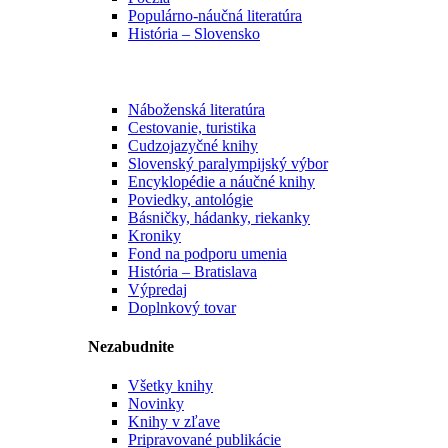
Populárno-náučná literatúra
História – Slovensko
Náboženská literatúra
Cestovanie, turistika
Cudzojazyčné knihy
Slovenský paralympijský výbor
Encyklopédie a náučné knihy
Poviedky, antológie
Básničky, hádanky, riekanky
Kroniky
Fond na podporu umenia
História – Bratislava
Výpredaj
Doplnkový tovar
Nezabudnite
Všetky knihy
Novinky
Knihy v zľave
Pripravované publikácie