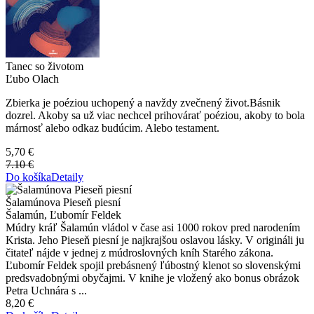
Tanec so životom
Ľubo Olach
Zbierka je poéziou uchopený a navždy zvečnený život.Básnik
dozrel. Akoby sa už viac nechcel prihovárať poéziou, akoby to bola
márnosť alebo odkaz budúcim. Alebo testament.
5,70 €
7.10 €
Do košíka
Detaily
Šalamúnova Pieseň piesní
Šalamún, Ľubomír Feldek
Múdry kráľ Šalamún vládol v čase asi 1000 rokov pred narodením
Krista. Jeho Pieseň piesní je najkrajšou oslavou lásky. V origináli ju
čitateľ nájde v jednej z múdroslovných kníh Starého zákona.
Ľubomír Feldek spojil prebásnený ľúbostný klenot so slovenskými
predsvadobnými obyčajmi. V knihe je vložený ako bonus obrázok
Petra Uchnára s ...
8,20 €