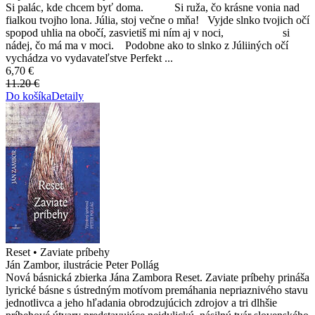
Si palác, kde chcem byť doma. Si ruža, čo krásne vonia nad
fialkou tvojho lona. Júlia, stoj večne o mňa! Vyjde slnko tvojich očí
spopod uhlia na obočí, zasvietiš mi ním aj v noci, si
nádej, čo má ma v moci. Podobne ako to slnko z Júliiných očí
vychádza vo vydavateľstve Perfekt ...
6,70 €
11.20 €
Do košíka
Detaily
Reset • Zaviate príbehy
Ján Zambor, ilustrácie Peter Pollág
Nová básnická zbierka Jána Zambora Reset. Zaviate príbehy prináša
lyrické básne s ústredným motívom premáhania nepriaznivého stavu
jednotlivca a jeho hľadania obrodzujúcich zdrojov a tri dlhšie