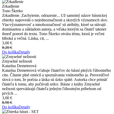
Zrkadlenie
Tono Škreko
Zrkadlenie. Zachytenie, odrazenie... Už samotný názov básnickej
zbierky napovedá o nejednoznačnosti a skrytých významoch slov.
Viacvýznamovosť a mnohoznačnosť sú atribúty, ktoré sa stávajú
dominantou a základom autora, a vďaka ktorým sa čitateľ takmer
ihneď ponorí do textu. Tono Škreko otvára tému, ktorá je veľmi
hlboká a večná. Láska, cit, ...
3,00 €
8.20 €
Do košíka
Detaily
Zmyselné nežnosti
Katarína Demeterová
Katarína Demeterová vťahuje čitateľov do básní plných ľúbostného
citu. Čítanie plné emócií a spoznávania vnútorného ja. Presvedčivé
slová o tom, že poézia a láska sú úzko späté. Autorka chce primäť
čitateľa k tomu, aby počúvali srdce. Básne z knihy Zmyselné
nežnosti sprevádzajú čitateľa jedným ľúbostným príbehom od
prvých ...
3,00 €
8.90 €
Do košíka
Detaily