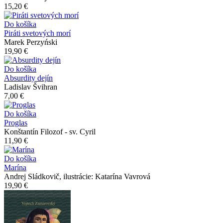
15,20 €
Do košíka
Piráti svetových morí
Marek Perzyński
19,90 €
Do košíka
Absurdity dejín
Ladislav Švihran
7,00 €
Do košíka
Proglas
Konštantín Filozof - sv. Cyril
11,90 €
Do košíka
Marína
Andrej Sládkovič, ilustrácie: Katarína Vavrová
19,90 €