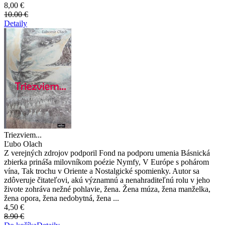
8,00 €
10.00 €
Detaily
Triezviem...
Ľubo Olach
Z verejných zdrojov podporil Fond na podporu umenia Básnická
zbierka prináša milovníkom poézie Nymfy, V Európe s pohárom
vína, Tak trochu v Oriente a Nostalgické spomienky. Autor sa
zdôveruje čitateľovi, akú významnú a nenahraditeľnú rolu v jeho
živote zohráva nežné pohlavie, žena. Žena múza, žena manželka,
žena opora, žena nedobytná, žena ...
4,50 €
8.90 €