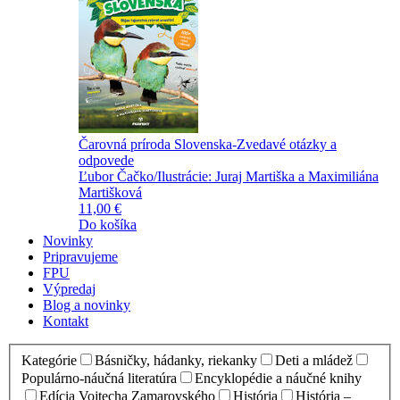
Čarovná príroda Slovenska-Zvedavé otázky a
odpovede
Ľubor Čačko/Ilustrácie: Juraj Martiška a Maximiliána
Martišková
11,00 €
Do košíka
Novinky
Pripravujeme
FPU
Výpredaj
Blog a novinky
Kontakt
Kategórie
Básničky, hádanky, riekanky
Deti a mládež
Populárno-náučná literatúra
Encyklopédie a náučné knihy
Edícia Vojtecha Zamarovského
História
História –