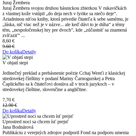
Juraj Žembera
Juraj Žembera svojou druhou básnickou zbierkou V rukavičkách
z vlastnej kože vstúpil „do deja nech v lyrike sa niečo deje“.
Ariadninou niťou knihy, ktorá privedie čitateľa k sebe samému, je
„láska, nič viac než je v názve... ale keď dávi to je dúha“ a témy
tém, „nespoločenskej hry pre dvoch“, kde „zúčastniť sa znamená
zvíťaziť“ ...
8,60 €
9.60 €
Do košíka
Detaily
V objatí stepi
Jedinečný preklad a prebásnenie poézie Cchaj Wenťi z klasickej
stredovekej čínštiny v podaní Mariny Čarnogurskej a Petra
Čaplického sa k čitateľovi dostáva až v troch jazykoch – v
stredovekej čínštine, slovenčine a angličtine.
7,70 €
12.90 €
Do košíka
Detaily
Uprostred noci sa chcem ísť prejsť
Jana Bodnárová
Publikáciu z verejných zdrojov podporil Fond na podporu umenia