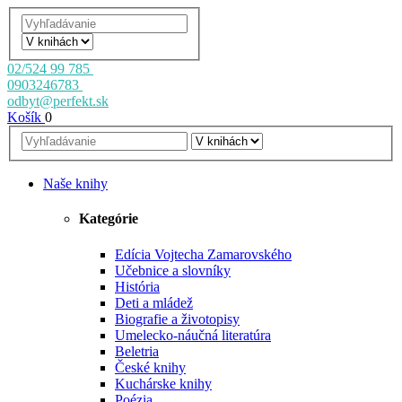
02/524 99 785
0903246783
odbyt@perfekt.sk
Košík
0
Naše knihy
Kategórie
Edícia Vojtecha Zamarovského
Učebnice a slovníky
História
Deti a mládež
Biografie a životopisy
Umelecko-náučná literatúra
Beletria
České knihy
Kuchárske knihy
Poézia