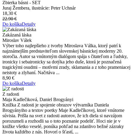
Zbierka básni - SET
Juraj Žembera, ilustrácie: Peter Uchnár
18,30 €
22.90 €
Do košíka
Detaily
Zakázaná láska
Miroslav Válek
Výber toho najlepšieho z tvorby Miroslava Válka, ktorý patrí k
najznámejším predstaviteľom slovenskej básnickej moderny 20.
storočia. Autor sa vnútorným dialógom spája s čitateľom a ľudsky,
ironicky i sebaironicky sa dotýka jeho duše, ktorá je poznačená
tragickými osudmi – motívmi zrady, sklamania a z toho prameniacej
neistoty a zlyhaní. Načrtáva ...
8,90 €
Do košíka
Detaily
Z radosti
Maja Kadlečiková, Daniel Brogyányi
Knižka Z radosti je spojenie obrazov výtvarníka Daniela
Brogyányiho a textov poetky Maje Kadlečíkovej, ktoré vnútorne
súvisia. Prišla na svet z radosti autorov, že ich diela si navzájom
porozumeli a rozhodli sa o toto poznanie podeliť. Hoci nie je v
knižke všetko veselé, ponúka pohľad na zdanlivo bežné zázraky
života každého z nás. Hovorí o šťastí, ...