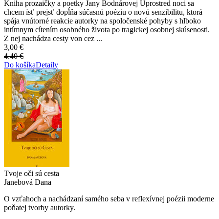
Kniha prozaičky a poetky Jany Bodnárovej Uprostred noci sa
chcem ísť prejsť dopĺňa súčasnú poéziu o novú senzibilitu, ktorá
spája vnútorné reakcie autorky na spoločenské pohyby s hlboko
intímnym cítením osobného života po tragickej osobnej skúsenosti.
Z nej nachádza cesty von cez ...
3,00 €
4.40 €
Do košíka
Detaily
Tvoje oči sú cesta
Janebová Dana
O vzťahoch a nachádzaní samého seba v reflexívnej poézii moderne
poňatej tvorby autorky.