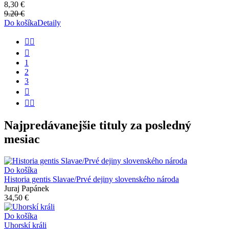
8,30 €
9.20 €
Do košíka
Detaily


1
2
3


Najpredávanejšie tituly za posledný
mesiac
Do košíka
Historia gentis Slavae/Prvé dejiny slovenského národa
Juraj Papánek
34,50 €
Do košíka
Uhorskí králi