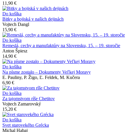
11,90 €
Do košíka
Bitky a bojiská v našich dejinách
Vojtech Dangl
15,90 €
Do košíka
Remeslá, cechy a manufaktúry na Slovensku, 15. – 19. storočie
Anton Špiesz
14,90 €
Do košíka
Na písme zostalo – Dokumenty Veľkej Moravy
E. Pauliny, P. Žigo, Ľ. Feldek, M. Kučera
6,90 €
Do košíka
Za tajomstvom ríše Chetitov
Vojtech Zamarovský
15,20 €
Do košíka
Svet starovekého Grécka
Michal Habaj