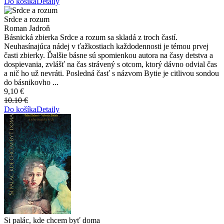
Do košíka
Detaily
Srdce a rozum
Roman Jadroň
Básnická zbierka Srdce a rozum sa skladá z troch častí.
Neuhasínajúca nádej v ťažkostiach každodennosti je témou prvej
časti zbierky. Ďalšie básne sú spomienkou autora na časy detstva a
dospievania, zvlášť na čas strávený s otcom, ktorý dávno odvial čas
a nič ho už nevráti. Posledná časť s názvom Bytie je citlivou sondou
do básnikovho ...
9,10 €
10.10 €
Do košíka
Detaily
Si palác, kde chcem byť doma