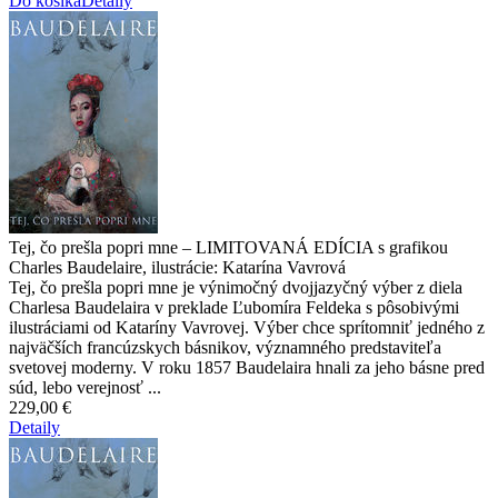
Do košíka
Detaily
Tej, čo prešla popri mne – LIMITOVANÁ EDÍCIA s grafikou
Charles Baudelaire, ilustrácie: Katarína Vavrová
Tej, čo prešla popri mne je výnimočný dvojjazyčný výber z diela
Charlesa Baudelaira v preklade Ľubomíra Feldeka s pôsobivými
ilustráciami od Kataríny Vavrovej. Výber chce sprítomniť jedného z
najväčších francúzskych básnikov, významného predstaviteľa
svetovej moderny. V roku 1857 Baudelaira hnali za jeho básne pred
súd, lebo verejnosť ...
229,00 €
Detaily