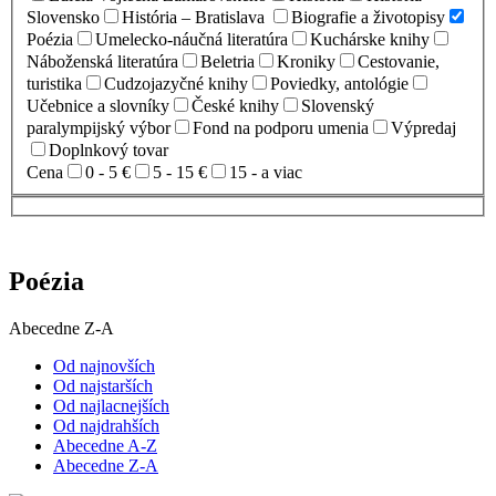
Slovensko
História – Bratislava
Biografie a životopisy
Poézia
Umelecko-náučná literatúra
Kuchárske knihy
Náboženská literatúra
Beletria
Kroniky
Cestovanie,
turistika
Cudzojazyčné knihy
Poviedky, antológie
Učebnice a slovníky
České knihy
Slovenský
paralympijský výbor
Fond na podporu umenia
Výpredaj
Doplnkový tovar
Cena
0 - 5 €
5 - 15 €
15 - a viac
Poézia
Abecedne Z-A
Od najnovších
Od najstarších
Od najlacnejších
Od najdrahších
Abecedne A-Z
Abecedne Z-A