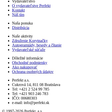
Vydavateľstvo
O vydavateľstve Perfekt
Kontakt
Náš tím
Naša ponuka
Distribúcia
Naše aktivity
Združenie Korytnačky
Autogramiády, besedy a čítanie
Vydavateľské súťaže
Dôležité informácie
Obchodné podmienky
Ako nakupovať
Ochrana osobných údajov
Perfekt a.s.
Cukrová 14, 811 08 Bratislava
Tel: +421 2 524 99 785
Tel: +421 903 246 783
IČO: 00680303
e-mail: info@perfekt.sk
© 1997-2026 Perfekt, a.s.