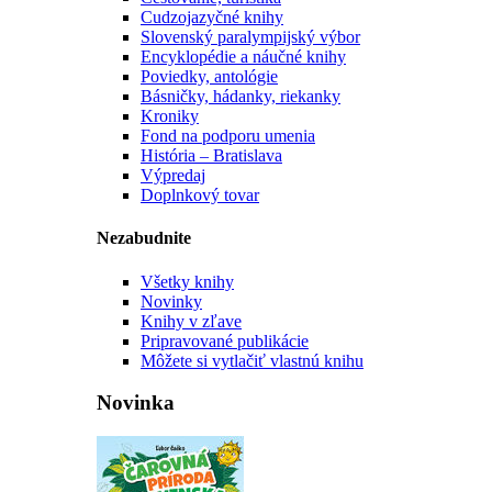
Cudzojazyčné knihy
Slovenský paralympijský výbor
Encyklopédie a náučné knihy
Poviedky, antológie
Básničky, hádanky, riekanky
Kroniky
Fond na podporu umenia
História – Bratislava
Výpredaj
Doplnkový tovar
Nezabudnite
Všetky knihy
Novinky
Knihy v zľave
Pripravované publikácie
Môžete si vytlačiť vlastnú knihu
Novinka