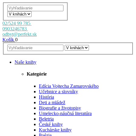
02/524 99 785
0903246783
odbyt@perfekt.sk
Košík
0
Naše knihy
Kategórie
Edícia Vojtecha Zamarovského
Učebnice a slovníky
História
Deti a mládež
Biografie a životopisy
Umelecko-náučná literatúra
Beletria
České knihy
Kuchárske knihy
Poézia