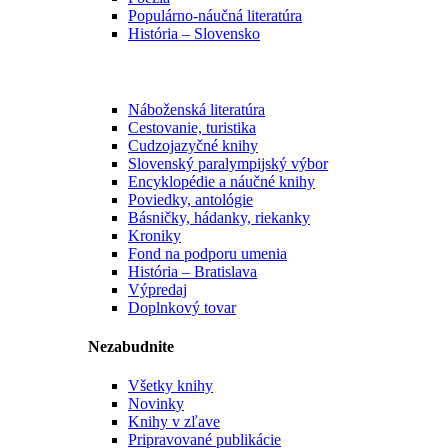
Populárno-náučná literatúra
História – Slovensko
Náboženská literatúra
Cestovanie, turistika
Cudzojazyčné knihy
Slovenský paralympijský výbor
Encyklopédie a náučné knihy
Poviedky, antológie
Básničky, hádanky, riekanky
Kroniky
Fond na podporu umenia
História – Bratislava
Výpredaj
Doplnkový tovar
Nezabudnite
Všetky knihy
Novinky
Knihy v zľave
Pripravované publikácie