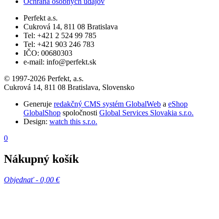
Ochrana osobných údajov
Perfekt a.s.
Cukrová 14, 811 08 Bratislava
Tel: +421 2 524 99 785
Tel: +421 903 246 783
IČO: 00680303
e-mail: info@perfekt.sk
© 1997-2026 Perfekt, a.s.
Cukrová 14, 811 08 Bratislava, Slovensko
Generuje
redakčný CMS systém GlobalWeb
a
eShop
GlobalShop
spoločnosti
Global Services Slovakia s.r.o.
Design:
watch this s.r.o.
0
Nákupný košík
Objednať -
0,00 €