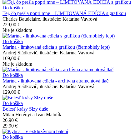
Do košíka
Tej, čo prešla popri mne – LIMITOVANÁ EDÍCIA s grafikou
Charles Baudelaire, ilustrácie: Katarína Vavrová
229,00 €
Nie je skladom
Do košíka
Marína - limitovaná edícia s grafikou (čiernobiely lept)
Andrej Sládkovič, ilustrácie: Katarína Vavrová
169,00 €
Nie je skladom
Do košíka
Marína - limitovaná edícia - archívna atramentová tlač
Andrej Sládkovič, ilustrácie: Katarína Vavrová
129,00 €
Do košíka
Bolesť krásy Slzy duše
Milan Herényi a Ivan Matulík
26,90 €
29.90 €
Do košíka