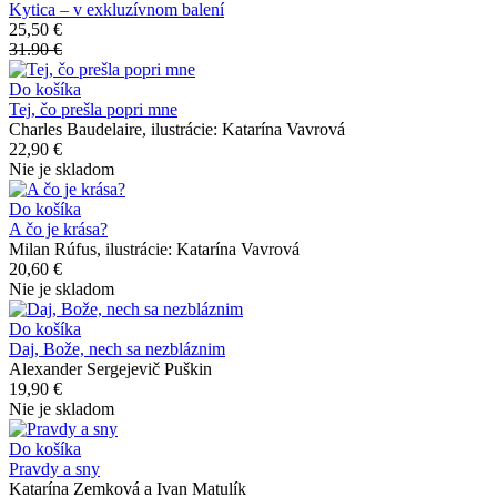
Kytica – v exkluzívnom balení
25,50 €
31.90 €
Do košíka
Tej, čo prešla popri mne
Charles Baudelaire, ilustrácie: Katarína Vavrová
22,90 €
Nie je skladom
Do košíka
A čo je krása?
Milan Rúfus, ilustrácie: Katarína Vavrová
20,60 €
Nie je skladom
Do košíka
Daj, Bože, nech sa nezbláznim
Alexander Sergejevič Puškin
19,90 €
Nie je skladom
Do košíka
Pravdy a sny
Katarína Zemková a Ivan Matulík