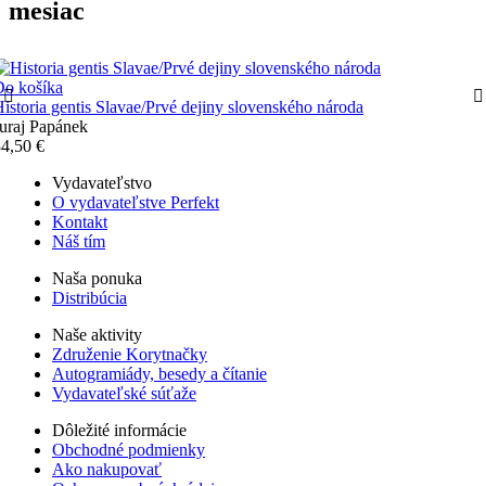
mesiac
Do košíka
istoria gentis Slavae/Prvé dejiny slovenského národa
uraj Papánek
4,50 €
Vydavateľstvo
O vydavateľstve Perfekt
Kontakt
Náš tím
Naša ponuka
Distribúcia
Naše aktivity
Združenie Korytnačky
Autogramiády, besedy a čítanie
Vydavateľské súťaže
Dôležité informácie
Obchodné podmienky
Ako nakupovať