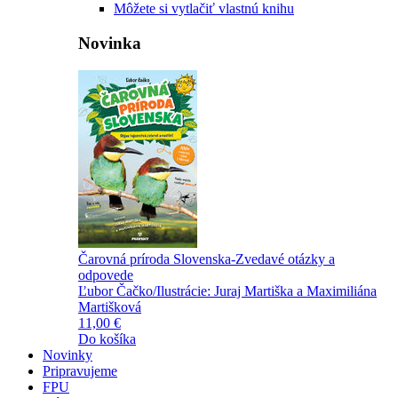
Môžete si vytlačiť vlastnú knihu
Novinka
Čarovná príroda Slovenska-Zvedavé otázky a
odpovede
Ľubor Čačko/Ilustrácie: Juraj Martiška a Maximiliána
Martišková
11,00 €
Do košíka
Novinky
Pripravujeme
FPU