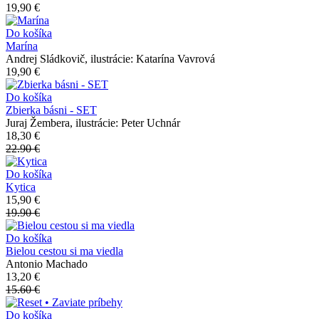
19,90 €
Do košíka
Marína
Andrej Sládkovič, ilustrácie: Katarína Vavrová
19,90 €
Do košíka
Zbierka básni - SET
Juraj Žembera, ilustrácie: Peter Uchnár
18,30 €
22.90 €
Do košíka
Kytica
15,90 €
19.90 €
Do košíka
Bielou cestou si ma viedla
Antonio Machado
13,20 €
15.60 €
Do košíka