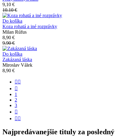
9,10 €
10.10 €
Do košíka
Koza rohatá a iné rozprávky
Milan Rúfus
8,90 €
9.90 €
Do košíka
Zakázaná láska
Miroslav Válek
8,90 €


1
2
3


Najpredávanejšie tituly za posledný