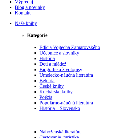
Výpredaj
Blog a novinky
Kontakt
Naše knihy
Kategórie
Edícia Vojtecha Zamarovského
Učebnice a slovníky
História
Deti a mládež
Biografie a životopisy
Umelecko-náučná literatúra
Beletria
České knihy
Kuchárske knihy
Poézia
Populárno-náučná literatúra
História – Slovensko
Náboženská literatúra
Cestovanie, turistika