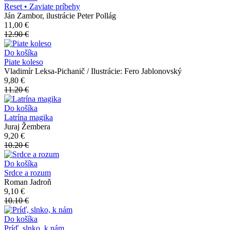
Reset • Zaviate príbehy
Ján Zambor, ilustrácie Peter Pollág
11,00 €
12.90 €
Do košíka
Piate koleso
Vladimír Leksa-Pichanič / Ilustrácie: Fero Jablonovský
9,80 €
11.20 €
Do košíka
Latrína magika
Juraj Žembera
9,20 €
10.20 €
Do košíka
Srdce a rozum
Roman Jadroň
9,10 €
10.10 €
Do košíka
Príď, slnko, k nám