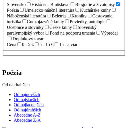
Slovensko
História – Bratislava
Biografie a životopisy
Poézia
Umelecko-náučná literatúra
Kuchárske knihy
Náboženská literatúra
Beletria
Kroniky
Cestovanie,
turistika
Cudzojazyčné knihy
Poviedky, antológie
Učebnice a slovníky
České knihy
Slovenský
paralympijský výbor
Fond na podporu umenia
Výpredaj
Doplnkový tovar
Cena
0 - 5 €
5 - 15 €
15 - a viac
Poézia
Od najdrahších
Od najnovších
Od najstarších
Od najlacnejších
Od najdrahších
Abecedne A-Z
Abecedne Z-A