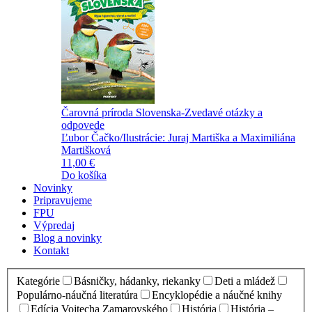
Čarovná príroda Slovenska-Zvedavé otázky a
odpovede
Ľubor Čačko/Ilustrácie: Juraj Martiška a Maximiliána
Martišková
11,00 €
Do košíka
Novinky
Pripravujeme
FPU
Výpredaj
Blog a novinky
Kontakt
Kategórie
Básničky, hádanky, riekanky
Deti a mládež
Populárno-náučná literatúra
Encyklopédie a náučné knihy
Edícia Vojtecha Zamarovského
História
História –