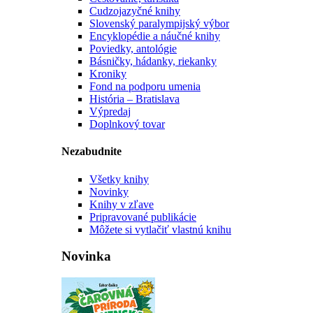
Cudzojazyčné knihy
Slovenský paralympijský výbor
Encyklopédie a náučné knihy
Poviedky, antológie
Básničky, hádanky, riekanky
Kroniky
Fond na podporu umenia
História – Bratislava
Výpredaj
Doplnkový tovar
Nezabudnite
Všetky knihy
Novinky
Knihy v zľave
Pripravované publikácie
Môžete si vytlačiť vlastnú knihu
Novinka