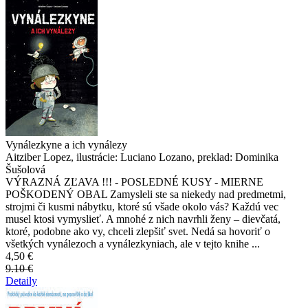
Vynálezkyne a ich vynálezy
Aitziber Lopez, ilustrácie: Luciano Lozano, preklad: Dominika
Šušolová
VÝRAZNÁ ZĽAVA !!! - POSLEDNÉ KUSY - MIERNE
POŠKODENÝ OBAL Zamysleli ste sa niekedy nad predmetmi,
strojmi či kusmi nábytku, ktoré sú všade okolo vás? Každú vec
musel ktosi vymyslieť. A mnohé z nich navrhli ženy – dievčatá,
ktoré, podobne ako vy, chceli zlepšiť svet. Nedá sa hovoriť o
všetkých vynálezoch a vynálezkyniach, ale v tejto knihe ...
4,50 €
9.10 €
Detaily