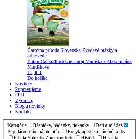
Čarovná príroda Slovenska-Zvedavé otázky a
odpovede
Ľubor Čačko/Ilustrácie: Juraj Martiška a Maximiliána
Martišková
11,00 €
Do košíka
Novinky
Pripravujeme
FPU
Výpredaj
Blog a novinky
Kontakt
Kategórie
Básničky, hádanky, riekanky
Deti a mládež
Populárno-náučná literatúra
Encyklopédie a náučné knihy
Edícia Vojtecha Zamarovského
História
História –