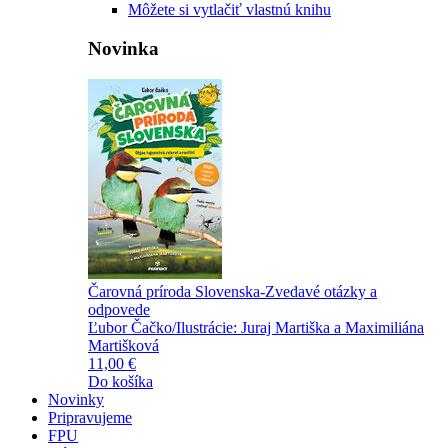
Môžete si vytlačiť vlastnú knihu
Novinka
Čarovná príroda Slovenska-Zvedavé otázky a
odpovede
Ľubor Čačko/Ilustrácie: Juraj Martiška a Maximiliána
Martišková
11,00 €
Do košíka
Novinky
Pripravujeme
FPU