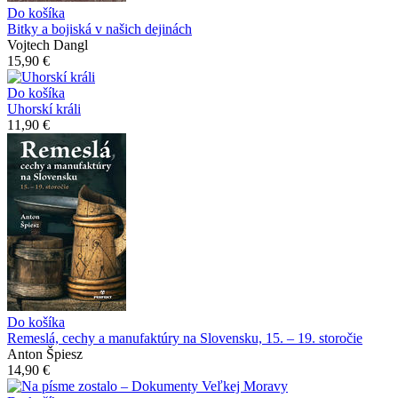
Do košíka
Bitky a bojiská v našich dejinách
Vojtech Dangl
15,90 €
Do košíka
Uhorskí králi
11,90 €
Do košíka
Remeslá, cechy a manufaktúry na Slovensku, 15. – 19. storočie
Anton Špiesz
14,90 €