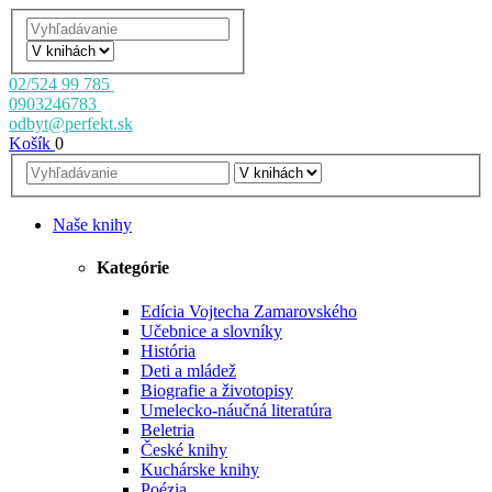
02/524 99 785
0903246783
odbyt@perfekt.sk
Košík
0
Naše knihy
Kategórie
Edícia Vojtecha Zamarovského
Učebnice a slovníky
História
Deti a mládež
Biografie a životopisy
Umelecko-náučná literatúra
Beletria
České knihy
Kuchárske knihy
Poézia