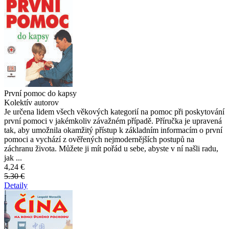
První pomoc do kapsy
Kolektív autorov
Je určena lidem všech věkových kategorií na pomoc při poskytování
první pomoci v jakémkoliv závažném případě. Příručka je upravená
tak, aby umožnila okamžitý přístup k základním informacím o první
pomoci a vychází z ověřených nejmodernějších postupů na
záchranu života. Můžete ji mít pořád u sebe, abyste v ní našli radu,
jak ...
4,24 €
5.30 €
Detaily