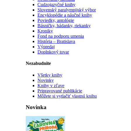
Cudzojazyčné knihy
Slovenský paralympijský výbor
Encyklopédie a náučné knihy
Poviedky, antológie
Básničky, hádanky, riekanky
Kroniky
Fond na podporu umenia
História – Bratislava
Výpredaj
Doplnkový tovar
Nezabudnite
Všetky knihy
Novinky
Knihy v zľave
Pripravované publikácie
Môžete si vytlačiť vlastnú knihu
Novinka