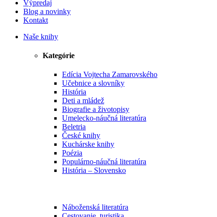
Výpredaj
Blog a novinky
Kontakt
Naše knihy
Kategórie
Edícia Vojtecha Zamarovského
Učebnice a slovníky
História
Deti a mládež
Biografie a životopisy
Umelecko-náučná literatúra
Beletria
České knihy
Kuchárske knihy
Poézia
Populárno-náučná literatúra
História – Slovensko
Náboženská literatúra
Cestovanie, turistika