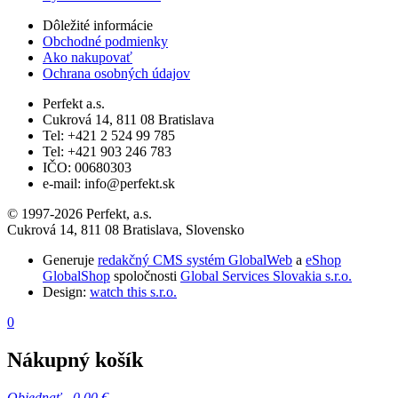
Dôležité informácie
Obchodné podmienky
Ako nakupovať
Ochrana osobných údajov
Perfekt a.s.
Cukrová 14, 811 08 Bratislava
Tel: +421 2 524 99 785
Tel: +421 903 246 783
IČO: 00680303
e-mail: info@perfekt.sk
© 1997-2026 Perfekt, a.s.
Cukrová 14, 811 08 Bratislava, Slovensko
Generuje
redakčný CMS systém GlobalWeb
a
eShop
GlobalShop
spoločnosti
Global Services Slovakia s.r.o.
Design:
watch this s.r.o.
0
Nákupný košík
Objednať -
0,00 €