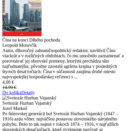
Čína na konci Dlhého pochodu
Leopold Moravčík
Autor, dlhoročný zahraničnopolitický redaktor, navštívil Čínu
viackrát a v rozličných obdobiach, čo mu umožnilo zaznamenať a
porovnávať jej obrovské premeny, ktorými prechádza táto
najľudnatejšia, pôvodne zaostalá agrárna krajina v posledných
štyroch desaťročiach. Čína v súčasnosti zaujíma druhé miesto
najvyspelejšej hospodárskej veľmoci s ...
4,00 €
14.90 €
Do košíka
Detaily
Svetozár Hurban Vajanský
Jozef Markuš
Po štúrovskej generácii bol Svetozár Hurban Vajanský (1847 –
1916) azda vôbec najväčšou postavou slovenského národného
pohybu. Bolo to tak najmä v rokoch 1874 – 1916, v najťažších
slovenských desaťročiach, ktoré zvykneme nazývať aj