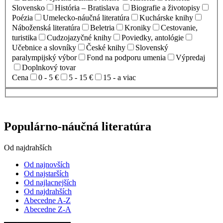
Slovensko
História – Bratislava
Biografie a životopisy
Poézia
Umelecko-náučná literatúra
Kuchárske knihy
Náboženská literatúra
Beletria
Kroniky
Cestovanie,
turistika
Cudzojazyčné knihy
Poviedky, antológie
Učebnice a slovníky
České knihy
Slovenský
paralympijský výbor
Fond na podporu umenia
Výpredaj
Doplnkový tovar
Cena
0 - 5 €
5 - 15 €
15 - a viac
Populárno-náučná literatúra
Od najdrahších
Od najnovších
Od najstarších
Od najlacnejších
Od najdrahších
Abecedne A-Z
Abecedne Z-A