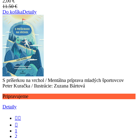
2,00 €
11.50 €
Do košíka
Detaily
S príšerkou na vrchol / Mentálna príprava mladých športovcov
Peter Kuračka / Ilustrácie: Zuzana Bártová
Pripravujeme
Detaily


1
2