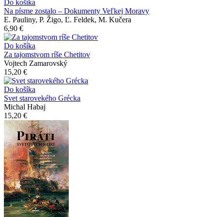
Do košíka
Na písme zostalo – Dokumenty Veľkej Moravy
E. Pauliny, P. Žigo, Ľ. Feldek, M. Kučera
6,90 €
Do košíka
Za tajomstvom ríše Chetitov
Vojtech Zamarovský
15,20 €
Do košíka
Svet starovekého Grécka
Michal Habaj
15,20 €