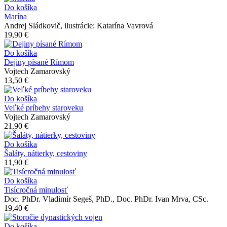
Do košíka
Marína
Andrej Sládkovič, ilustrácie: Katarína Vavrová
19,90 €
Do košíka
Dejiny písané Rímom
Vojtech Zamarovský
13,50 €
Do košíka
Veľké príbehy staroveku
Vojtech Zamarovský
21,90 €
Do košíka
Šaláty, nátierky, cestoviny
11,90 €
Do košíka
Tisícročná minulosť
Doc. PhDr. Vladimír Segeš, PhD., Doc. PhDr. Ivan Mrva, CSc.
19,40 €
Do košíka