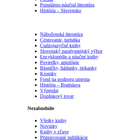
Populárno-náučná literatúra
História – Slovensko
Náboženská literatúra
Cestovanie, turistika
Cudzojazyčné knihy
Slovenský paralympijský výbor
Encyklopédie a náučné knihy
Poviedky, antológie
Básničky, hádanky, riekanky
Kroniky
Fond na podporu umenia
História – Bratislava
Výpredaj
Doplnkový tovar
Nezabudnite
Všetky knihy
Novinky
Knihy v zľave
Pripravované publikácie