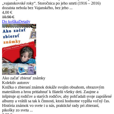
„vajanskovské roky“. Storočnica po jeho smrti (1916 – 2016)
dozaista nebola bez Vajanského, bez jeho ...
4,00 €
10.90 €
Do košíka
Detaily
Ako začať zbierať známky
Kolektív autorov
Knižka o zbieraní známok dokáže svojím obsahom, obrazovým
materiálom a hrou pritiahnuť k filatelii všetky deti. Zaujme a
inšpiruje aj rodičov a starých rodičov, aby pohľadali svoje zaprášené
albumy a vrátili sa tak k činnosti, ktorá hodnotne vypĺňa voľný čas.
História známok vo svete i u nás, praktické rady pri zbieraní,
pikošky zo sveta ...