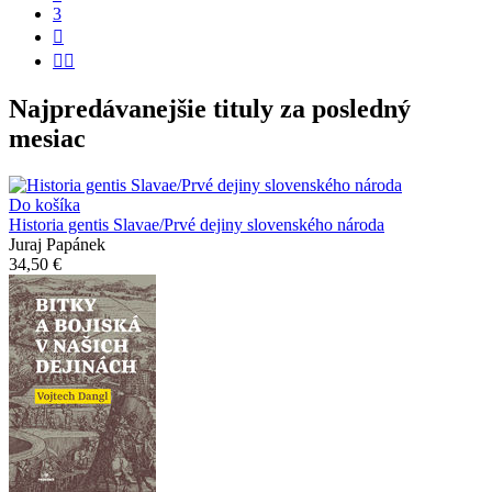
3


Najpredávanejšie tituly za posledný
mesiac
Do košíka
Historia gentis Slavae/Prvé dejiny slovenského národa
Juraj Papánek
34,50 €