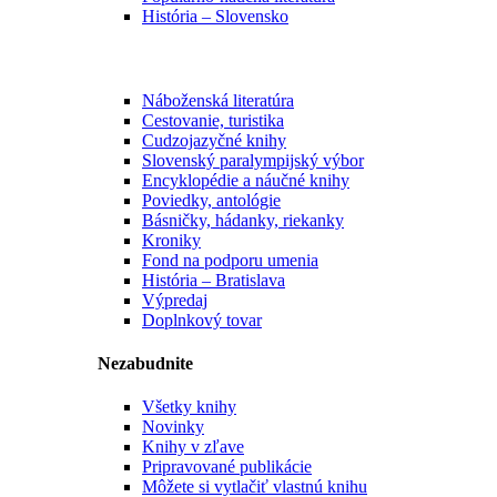
História – Slovensko
Náboženská literatúra
Cestovanie, turistika
Cudzojazyčné knihy
Slovenský paralympijský výbor
Encyklopédie a náučné knihy
Poviedky, antológie
Básničky, hádanky, riekanky
Kroniky
Fond na podporu umenia
História – Bratislava
Výpredaj
Doplnkový tovar
Nezabudnite
Všetky knihy
Novinky
Knihy v zľave
Pripravované publikácie
Môžete si vytlačiť vlastnú knihu