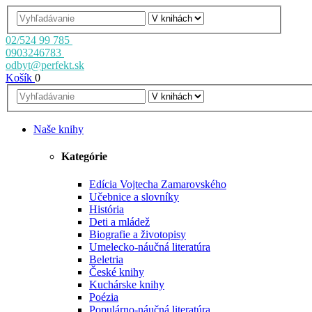
02/524 99 785
0903246783
odbyt@perfekt.sk
Košík
0
Naše knihy
Kategórie
Edícia Vojtecha Zamarovského
Učebnice a slovníky
História
Deti a mládež
Biografie a životopisy
Umelecko-náučná literatúra
Beletria
České knihy
Kuchárske knihy
Poézia
Populárno-náučná literatúra