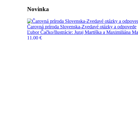
Novinka
Čarovná príroda Slovenska-Zvedavé otázky a odpovede
Ľubor Čačko/Ilustrácie: Juraj Martiška a Maximiliána Ma
11,00 €
Do košíka
Novinky
Pripravujeme
FPU
Výpredaj
Blog a novinky
Kontakt
Naše knihy
Kategórie
Edícia Vojtecha Zamarovského
Učebnice a slovníky
História
Deti a mládež
Biografie a životopisy