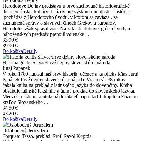
Herodotos Dejiny
Herodotove Dejiny predstavujú prvé zachované historiografické
dielo európskej kultúry. I názov pre výskum minulosti – história –
pochádza z Herodotovho úvodu, v ktorom sa zaviazal, že
zaznamená správy o slávnych činoch Grékov a barbarov.
Herodotos však spravil viac. Na základe dobovej gréckej vedy a
náboženských predstáv prepojil vojenské ...
33,90 €
39.90 €
Do košíka
Detaily
Historia gentis Slavae/Prvé dejiny slovenského národa
Juraj Papánek
V roku 1780 napísal náš prvý historik, učenec a katolícky kňaz Juraj
Papánek Prvé dejiny slovenského národa. Viac než 238 rokov
čakala kniha na preklad z latinského jazyka do slovenčiny. Kniha
obsahuje latinské faksimile a úplný preklad do slovenského jazyka.
Medzi štrnástimi kapitola nájde čitateľ napríklad 1. kapitola Zoznam
kráľov Slovanského ...
34,50 €
43.20 €
Do košíka
Detaily
Oslobodený Jeruzalem
Torquato Tasso, preklad: Prof. Pavol Koprda