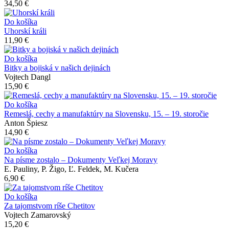
34,50 €
Do košíka
Uhorskí králi
11,90 €
Do košíka
Bitky a bojiská v našich dejinách
Vojtech Dangl
15,90 €
Do košíka
Remeslá, cechy a manufaktúry na Slovensku, 15. – 19. storočie
Anton Špiesz
14,90 €
Do košíka
Na písme zostalo – Dokumenty Veľkej Moravy
E. Pauliny, P. Žigo, Ľ. Feldek, M. Kučera
6,90 €
Do košíka
Za tajomstvom ríše Chetitov
Vojtech Zamarovský
15,20 €