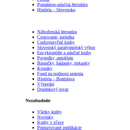
Populárno-náučná literatúra
História – Slovensko
Náboženská literatúra
Cestovanie, turistika
Cudzojazyčné knihy
Slovenský paralympijský výbor
Encyklopédie a náučné knihy
Poviedky, antológie
Básničky, hádanky, riekanky
Kroniky
Fond na podporu umenia
História – Bratislava
Výpredaj
Doplnkový tovar
Nezabudnite
Všetky knihy
Novinky
Knihy v zľave
Pripravované publikácie