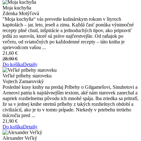
Moja kuchyňa
Zdenka Motýľová
"Moja kuchyňa“ vás prevedie kulinárskym rokom v štyroch
kapitolách – jar, leto, jeseň a zima. Každá časť ponúka výnimočné
recepty plné chutí, inšpirácie a jednoduchých tipov, ako pripraviť
jedlá zo surovín, ktoré sú práve najčerstvejšie. Od raňajok po
večeru, od sviatočných po každodenné recepty – táto kniha je
sprievodcom vašou ...
21,60 €
28.90 €
Do košíka
Detaily
Veľké príbehy staroveku
Vojtech Zamarovský
Posledné kusy knihy na predaj Príbehy o Gilgamešovi, Sinuhetovi a
Aeneovi patria k najslávnejším textom, aké nám starovek zanechal a
napriek rozdielnemu pôvodu ich mnohé spája. Iba zriedka sa pritrafí,
že sa v jednej knihe stretnú príbehy z takých rozdielnych období a
civilizácií, ako je to v tomto prípade. Niekedy v priebehu tretieho
tisícročia pred ...
21,90 €
Do košíka
Detaily
Alexander Veľký