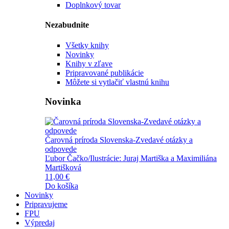
Doplnkový tovar
Nezabudnite
Všetky knihy
Novinky
Knihy v zľave
Pripravované publikácie
Môžete si vytlačiť vlastnú knihu
Novinka
Čarovná príroda Slovenska-Zvedavé otázky a
odpovede
Ľubor Čačko/Ilustrácie: Juraj Martiška a Maximiliána
Martišková
11,00 €
Do košíka
Novinky
Pripravujeme
FPU
Výpredaj