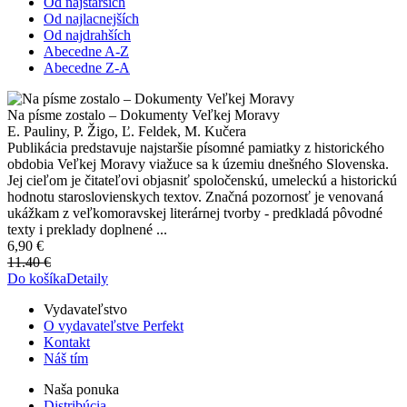
Od najstarších
Od najlacnejších
Od najdrahších
Abecedne A-Z
Abecedne Z-A
Na písme zostalo – Dokumenty Veľkej Moravy
E. Pauliny, P. Žigo, Ľ. Feldek, M. Kučera
Publikácia predstavuje najstaršie písomné pamiatky z historického
obdobia Veľkej Moravy viažuce sa k územiu dnešného Slovenska.
Jej cieľom je čitateľovi objasniť spoločenskú, umeleckú a historickú
hodnotu staroslovienskych textov. Značná pozornosť je venovaná
ukážkam z veľkomoravskej literárnej tvorby - predkladá pôvodné
texty i preklady doplnené ...
6,90 €
11.40 €
Do košíka
Detaily
Vydavateľstvo
O vydavateľstve Perfekt
Kontakt
Náš tím
Naša ponuka
Distribúcia