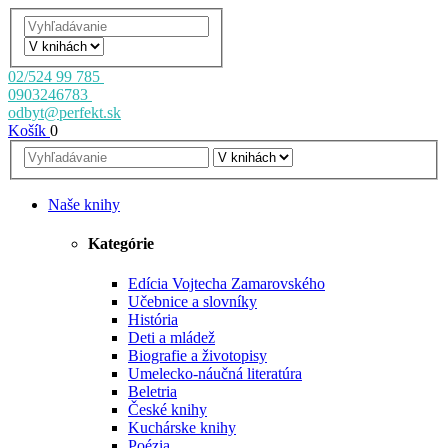
02/524 99 785
0903246783
odbyt@perfekt.sk
Košík
0
Naše knihy
Kategórie
Edícia Vojtecha Zamarovského
Učebnice a slovníky
História
Deti a mládež
Biografie a životopisy
Umelecko-náučná literatúra
Beletria
České knihy
Kuchárske knihy
Poézia