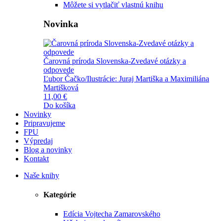
Môžete si vytlačiť vlastnú knihu
Novinka
Čarovná príroda Slovenska-Zvedavé otázky a
odpovede
Ľubor Čačko/Ilustrácie: Juraj Martiška a Maximiliána
Martišková
11,00 €
Do košíka
Novinky
Pripravujeme
FPU
Výpredaj
Blog a novinky
Kontakt
Naše knihy
Kategórie
Edícia Vojtecha Zamarovského