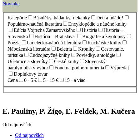
Novinka
Kategórie
Básničky, hádanky, riekanky
Deti a mládež
Populárno-náučná literatúra
Encyklopédie a náučné knihy
Edícia Vojtecha Zamarovského
História
História –
Slovensko
História – Bratislava
Biografie a životopisy
Poézia
Umelecko-náučná literatúra
Kuchárske knihy
Náboženská literatúra
Beletria
Kroniky
Cestovanie,
turistika
Cudzojazyčné knihy
Poviedky, antológie
Učebnice a slovníky
České knihy
Slovenský
paralympijský výbor
Fond na podporu umenia
Výpredaj
Doplnkový tovar
Cena
0 - 5 €
5 - 15 €
15 - a viac
E. Pauliny, P. Žigo, Ľ. Feldek, M. Kučera
Od najnovších
Od najnovších