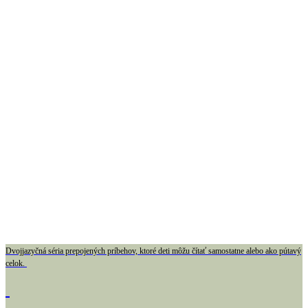
Dvojjazyčná séria prepojených príbehov, ktoré deti môžu čítať samostatne alebo ako pútavý
celok.