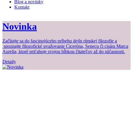
Blog a novinky
Kontakt
Novinka
Začítajte sa do fascinujúceho príbehu dejín rímskej filozofie a
Z
spoznajte filozofické uvažovanie Ciceróna, Senecu či cisára Marca
b
Aurelia, ktoré priťahuje svojou hĺbkou čitateľov až do súčasnosti.
Detaily