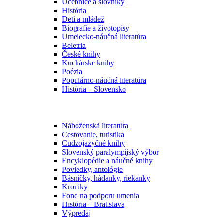
Učebnice a slovníky
História
Deti a mládež
Biografie a životopisy
Umelecko-náučná literatúra
Beletria
České knihy
Kuchárske knihy
Poézia
Populárno-náučná literatúra
História – Slovensko
Náboženská literatúra
Cestovanie, turistika
Cudzojazyčné knihy
Slovenský paralympijský výbor
Encyklopédie a náučné knihy
Poviedky, antológie
Básničky, hádanky, riekanky
Kroniky
Fond na podporu umenia
História – Bratislava
Výpredaj