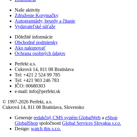
Naše aktivity
Združenie Korytnačky
Autogramiády, besedy a čítanie
Vydavateľské súťaže
Dôležité informácie
Obchodné podmienky
Ako nakupovať
Ochrana osobných údajov
Perfekt a.s.
Cukrová 14, 811 08 Bratislava
Tel: +421 2 524 99 785
Tel: +421 903 246 783
IČO: 00680303
e-mail: info@perfekt.sk
© 1997-2026 Perfekt, a.s.
Cukrová 14, 811 08 Bratislava, Slovensko
Generuje
redakčný CMS systém GlobalWeb
a
eShop
GlobalShop
spoločnosti
Global Services Slovakia s.r.o.
Design:
watch this s.r.o.