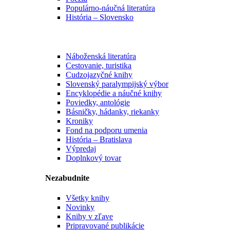
Populárno-náučná literatúra
História – Slovensko
Náboženská literatúra
Cestovanie, turistika
Cudzojazyčné knihy
Slovenský paralympijský výbor
Encyklopédie a náučné knihy
Poviedky, antológie
Básničky, hádanky, riekanky
Kroniky
Fond na podporu umenia
História – Bratislava
Výpredaj
Doplnkový tovar
Nezabudnite
Všetky knihy
Novinky
Knihy v zľave
Pripravované publikácie