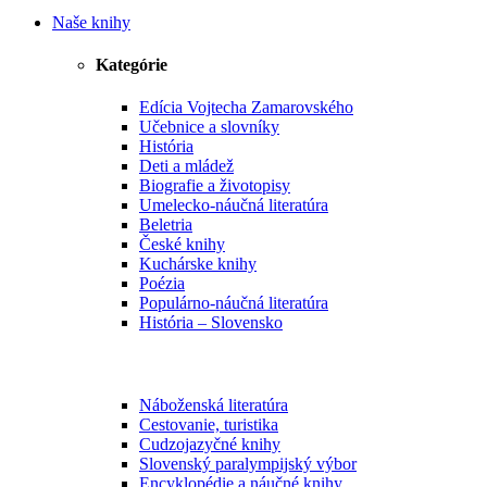
Naše knihy
Kategórie
Edícia Vojtecha Zamarovského
Učebnice a slovníky
História
Deti a mládež
Biografie a životopisy
Umelecko-náučná literatúra
Beletria
České knihy
Kuchárske knihy
Poézia
Populárno-náučná literatúra
História – Slovensko
Náboženská literatúra
Cestovanie, turistika
Cudzojazyčné knihy
Slovenský paralympijský výbor
Encyklopédie a náučné knihy