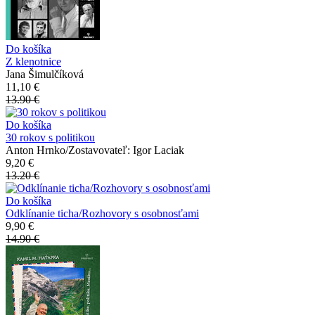
Do košíka
Z klenotnice
Jana Šimulčíková
11,10 €
13.90 €
Do košíka
30 rokov s politikou
Anton Hrnko/Zostavovateľ: Igor Laciak
9,20 €
13.20 €
Do košíka
Odklínanie ticha/Rozhovory s osobnosťami
9,90 €
14.90 €