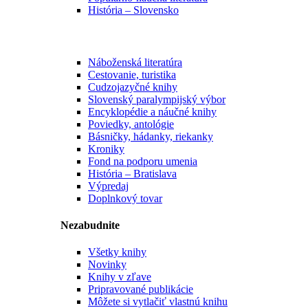
História – Slovensko
Náboženská literatúra
Cestovanie, turistika
Cudzojazyčné knihy
Slovenský paralympijský výbor
Encyklopédie a náučné knihy
Poviedky, antológie
Básničky, hádanky, riekanky
Kroniky
Fond na podporu umenia
História – Bratislava
Výpredaj
Doplnkový tovar
Nezabudnite
Všetky knihy
Novinky
Knihy v zľave
Pripravované publikácie
Môžete si vytlačiť vlastnú knihu