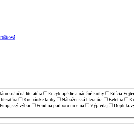
rtišková
árno-náučná literatúra
Encyklopédie a náučné knihy
Edícia Vojt
iteratúra
Kuchárske knihy
Náboženská literatúra
Beletria
Kr
lympijský výbor
Fond na podporu umenia
Výpredaj
Doplnkový