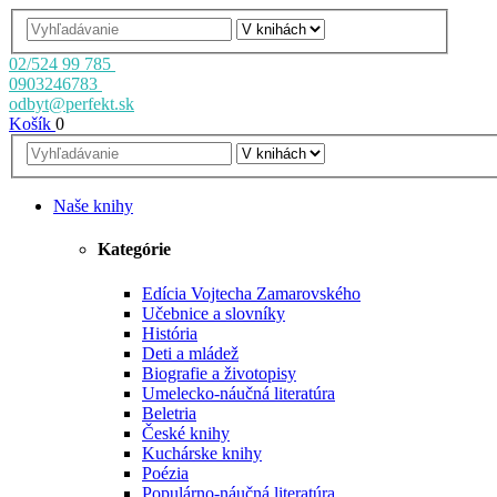
02/524 99 785
0903246783
odbyt@perfekt.sk
Košík
0
Naše knihy
Kategórie
Edícia Vojtecha Zamarovského
Učebnice a slovníky
História
Deti a mládež
Biografie a životopisy
Umelecko-náučná literatúra
Beletria
České knihy
Kuchárske knihy
Poézia
Populárno-náučná literatúra