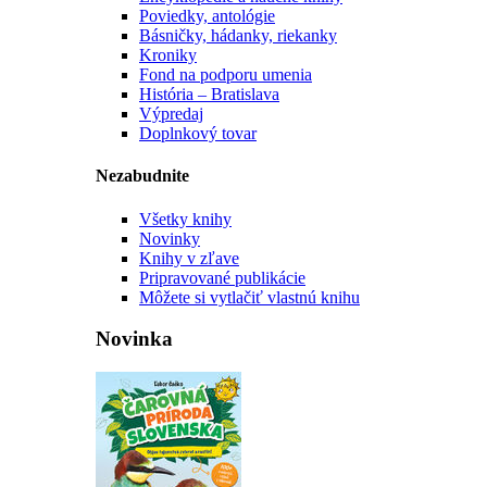
Poviedky, antológie
Básničky, hádanky, riekanky
Kroniky
Fond na podporu umenia
História – Bratislava
Výpredaj
Doplnkový tovar
Nezabudnite
Všetky knihy
Novinky
Knihy v zľave
Pripravované publikácie
Môžete si vytlačiť vlastnú knihu
Novinka