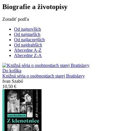
Biografie a životopisy
Zoradiť podľa
Od najnovších
Od najstarších
Od najlacnejších
Od najdrahších
Abecedne A-Z
Abecedne Z-A
Do košíka
Knižná séria o osobnostiach starej Bratislavy
Ivan Szabó
10,50 €