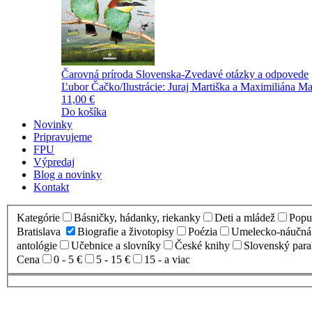
Čarovná príroda Slovenska-Zvedavé otázky a odpovede
Ľubor Čačko/Ilustrácie: Juraj Martiška a Maximiliána Ma
11,00 €
Do košíka
Novinky
Pripravujeme
FPU
Výpredaj
Blog a novinky
Kontakt
Kategórie
Básničky, hádanky, riekanky
Deti a mládež
Popul
Bratislava
Biografie a životopisy
Poézia
Umelecko-náučná l
antológie
Učebnice a slovníky
České knihy
Slovenský para
Cena
0 - 5 €
5 - 15 €
15 - a viac