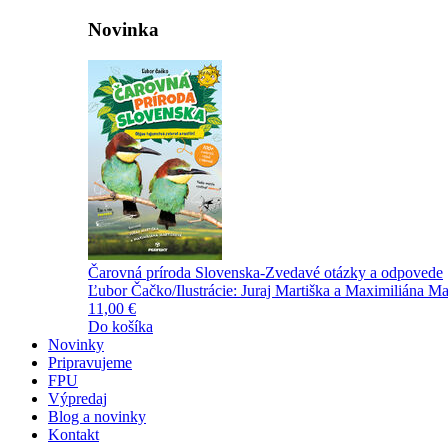
Novinka
Čarovná príroda Slovenska-Zvedavé otázky a odpovede
Ľubor Čačko/Ilustrácie: Juraj Martiška a Maximiliána Ma
11,00 €
Do košíka
Novinky
Pripravujeme
FPU
Výpredaj
Blog a novinky
Kontakt