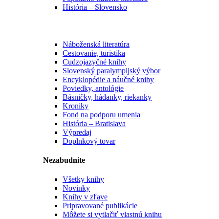
História – Slovensko
Náboženská literatúra
Cestovanie, turistika
Cudzojazyčné knihy
Slovenský paralympijský výbor
Encyklopédie a náučné knihy
Poviedky, antológie
Básničky, hádanky, riekanky
Kroniky
Fond na podporu umenia
História – Bratislava
Výpredaj
Doplnkový tovar
Nezabudnite
Všetky knihy
Novinky
Knihy v zľave
Pripravované publikácie
Môžete si vytlačiť vlastnú knihu