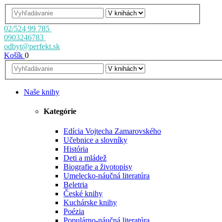
02/524 99 785
0903246783
odbyt@perfekt.sk
Košík
0
Naše knihy
Kategórie
Edícia Vojtecha Zamarovského
Učebnice a slovníky
História
Deti a mládež
Biografie a životopisy
Umelecko-náučná literatúra
Beletria
České knihy
Kuchárske knihy
Poézia
Populárno-náučná literatúra