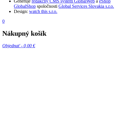
Generuje
redakčný CMS systém GlobalWeb
a
eShop
GlobalShop
spoločnosti
Global Services Slovakia s.r.o.
Design:
watch this s.r.o.
0
Nákupný košík
Objednať -
0,00 €