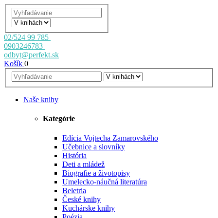
02/524 99 785
0903246783
odbyt@perfekt.sk
Košík
0
Naše knihy
Kategórie
Edícia Vojtecha Zamarovského
Učebnice a slovníky
História
Deti a mládež
Biografie a životopisy
Umelecko-náučná literatúra
Beletria
České knihy
Kuchárske knihy
Poézia