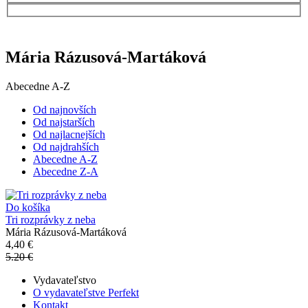
Mária Rázusová-Martáková
Abecedne A-Z
Od najnovších
Od najstarších
Od najlacnejších
Od najdrahších
Abecedne A-Z
Abecedne Z-A
Do košíka
Tri rozprávky z neba
Mária Rázusová-Martáková
4,40 €
5.20 €
Vydavateľstvo
O vydavateľstve Perfekt
Kontakt