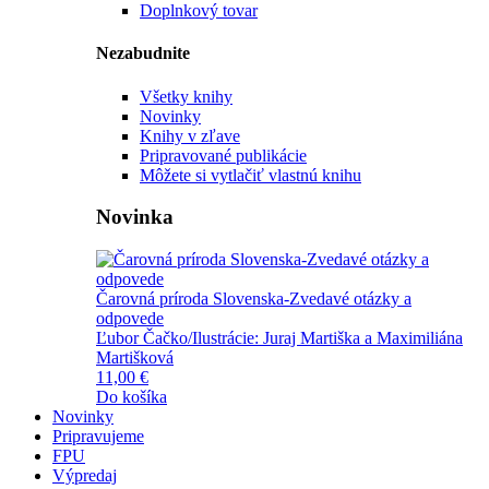
Doplnkový tovar
Nezabudnite
Všetky knihy
Novinky
Knihy v zľave
Pripravované publikácie
Môžete si vytlačiť vlastnú knihu
Novinka
Čarovná príroda Slovenska-Zvedavé otázky a
odpovede
Ľubor Čačko/Ilustrácie: Juraj Martiška a Maximiliána
Martišková
11,00 €
Do košíka
Novinky
Pripravujeme
FPU
Výpredaj