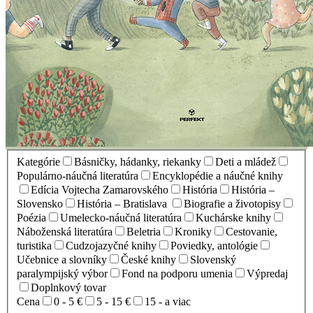
Kategórie
Básničky, hádanky, riekanky
Deti a mládež
Populárno-náučná literatúra
Encyklopédie a náučné knihy
Edícia Vojtecha Zamarovského
História
História –
Slovensko
História – Bratislava
Biografie a životopisy
Poézia
Umelecko-náučná literatúra
Kuchárske knihy
Náboženská literatúra
Beletria
Kroniky
Cestovanie,
turistika
Cudzojazyčné knihy
Poviedky, antológie
Učebnice a slovníky
České knihy
Slovenský
paralympijský výbor
Fond na podporu umenia
Výpredaj
Doplnkový tovar
Cena
0 - 5 €
5 - 15 €
15 - a viac