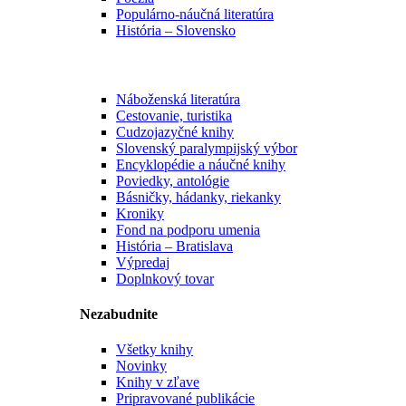
Populárno-náučná literatúra
História – Slovensko
Náboženská literatúra
Cestovanie, turistika
Cudzojazyčné knihy
Slovenský paralympijský výbor
Encyklopédie a náučné knihy
Poviedky, antológie
Básničky, hádanky, riekanky
Kroniky
Fond na podporu umenia
História – Bratislava
Výpredaj
Doplnkový tovar
Nezabudnite
Všetky knihy
Novinky
Knihy v zľave
Pripravované publikácie