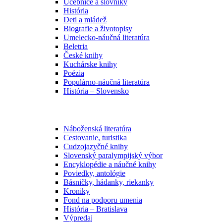
Učebnice a slovníky
História
Deti a mládež
Biografie a životopisy
Umelecko-náučná literatúra
Beletria
České knihy
Kuchárske knihy
Poézia
Populárno-náučná literatúra
História – Slovensko
Náboženská literatúra
Cestovanie, turistika
Cudzojazyčné knihy
Slovenský paralympijský výbor
Encyklopédie a náučné knihy
Poviedky, antológie
Básničky, hádanky, riekanky
Kroniky
Fond na podporu umenia
História – Bratislava
Výpredaj