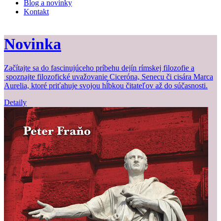
Blog a novinky
Kontakt
Novinka
Začítajte sa do fascinujúceho príbehu dejín rímskej filozofie a
Z
spoznajte filozofické uvažovanie Ciceróna, Senecu či cisára Marca
b
Aurelia, ktoré priťahuje svojou hĺbkou čitateľov až do súčasnosti.
Detaily