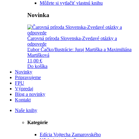
Môžete si vytlačiť vlastnú knihu
Novinka
Čarovná príroda Slovenska-Zvedavé otázky a
odpovede
Ľubor Čačko/Ilustrácie: Juraj Martiška a Maximiliána
Martišková
11,00 €
Do košíka
Novinky
Pripravujeme
FPU
Výpredaj
Blog a novinky
Kontakt
Naše knihy
Kategórie
Edícia Vojtecha Zamarovského