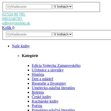
02/524 99 785
0903246783
odbyt@perfekt.sk
Košík
0
Naše knihy
Kategórie
Edícia Vojtecha Zamarovského
Učebnice a slovníky
História
Deti a mládež
Biografie a životopisy
Umelecko-náučná literatúra
Beletria
České knihy
Kuchárske knihy
Poézia
Populárno-náučná literatúra