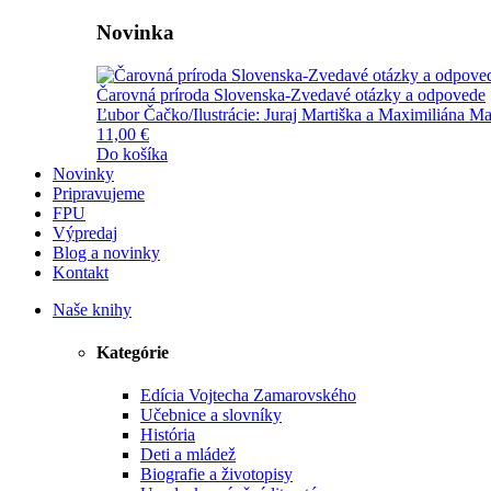
Novinka
Čarovná príroda Slovenska-Zvedavé otázky a odpovede
Ľubor Čačko/Ilustrácie: Juraj Martiška a Maximiliána Ma
11,00 €
Do košíka
Novinky
Pripravujeme
FPU
Výpredaj
Blog a novinky
Kontakt
Naše knihy
Kategórie
Edícia Vojtecha Zamarovského
Učebnice a slovníky
História
Deti a mládež
Biografie a životopisy