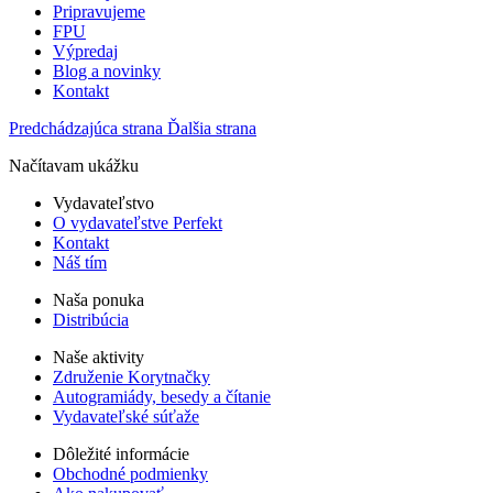
Pripravujeme
FPU
Výpredaj
Blog a novinky
Kontakt
Predchádzajúca strana
Ďalšia strana
Načítavam ukážku
Vydavateľstvo
O vydavateľstve Perfekt
Kontakt
Náš tím
Naša ponuka
Distribúcia
Naše aktivity
Združenie Korytnačky
Autogramiády, besedy a čítanie
Vydavateľské súťaže
Dôležité informácie
Obchodné podmienky