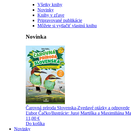
Všetky knihy
Novinky
Knihy v zľave
Pripravované publikácie
Môžete si vytlačiť vlastnú knihu
Novinka
Čarovná príroda Slovenska-Zvedavé otázky a odpovede
Ľubor Čačko/Ilustrácie: Juraj Martiška a Maximiliána Ma
11,00 €
Do košíka
Novinky