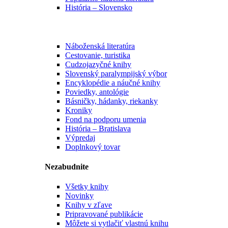
História – Slovensko
Náboženská literatúra
Cestovanie, turistika
Cudzojazyčné knihy
Slovenský paralympijský výbor
Encyklopédie a náučné knihy
Poviedky, antológie
Básničky, hádanky, riekanky
Kroniky
Fond na podporu umenia
História – Bratislava
Výpredaj
Doplnkový tovar
Nezabudnite
Všetky knihy
Novinky
Knihy v zľave
Pripravované publikácie
Môžete si vytlačiť vlastnú knihu