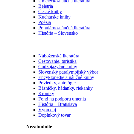
Umelecko-náučná literatúra
Beletria
České knihy
Kuchárske knihy
Poézia
Populárno-náučná literatúra
História – Slovensko
Náboženská literatúra
Cestovanie, turistika
Cudzojazyčné knihy
Slovenský paralympijský výbor
Encyklopédie a náučné knihy
Poviedky, antológie
Básničky, hádanky, riekanky
Kroniky
Fond na podporu umenia
História – Bratislava
Výpredaj
Doplnkový tovar
Nezabudnite