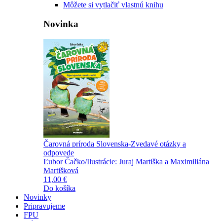
Môžete si vytlačiť vlastnú knihu
Novinka
Čarovná príroda Slovenska-Zvedavé otázky a
odpovede
Ľubor Čačko/Ilustrácie: Juraj Martiška a Maximiliána
Martišková
11,00 €
Do košíka
Novinky
Pripravujeme
FPU