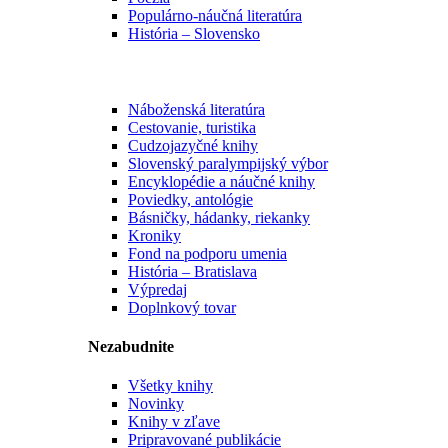
Populárno-náučná literatúra
História – Slovensko
Náboženská literatúra
Cestovanie, turistika
Cudzojazyčné knihy
Slovenský paralympijský výbor
Encyklopédie a náučné knihy
Poviedky, antológie
Básničky, hádanky, riekanky
Kroniky
Fond na podporu umenia
História – Bratislava
Výpredaj
Doplnkový tovar
Nezabudnite
Všetky knihy
Novinky
Knihy v zľave
Pripravované publikácie