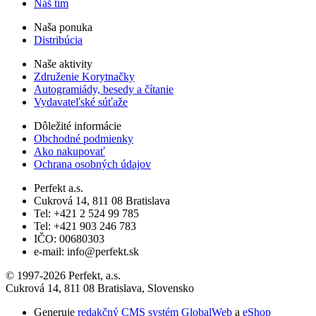
Náš tím
Naša ponuka
Distribúcia
Naše aktivity
Združenie Korytnačky
Autogramiády, besedy a čítanie
Vydavateľské súťaže
Dôležité informácie
Obchodné podmienky
Ako nakupovať
Ochrana osobných údajov
Perfekt a.s.
Cukrová 14, 811 08 Bratislava
Tel: +421 2 524 99 785
Tel: +421 903 246 783
IČO: 00680303
e-mail: info@perfekt.sk
© 1997-2026 Perfekt, a.s.
Cukrová 14, 811 08 Bratislava, Slovensko
Generuje
redakčný CMS systém GlobalWeb
a
eShop