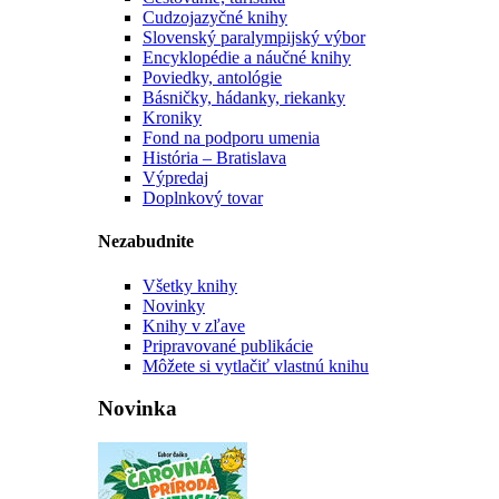
Cudzojazyčné knihy
Slovenský paralympijský výbor
Encyklopédie a náučné knihy
Poviedky, antológie
Básničky, hádanky, riekanky
Kroniky
Fond na podporu umenia
História – Bratislava
Výpredaj
Doplnkový tovar
Nezabudnite
Všetky knihy
Novinky
Knihy v zľave
Pripravované publikácie
Môžete si vytlačiť vlastnú knihu
Novinka