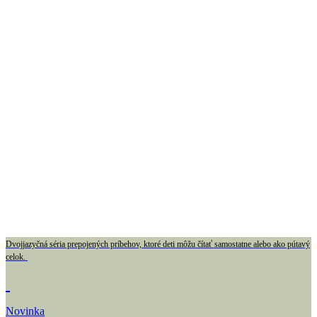
Dvojjazyčná séria prepojených príbehov, ktoré deti môžu čítať samostatne alebo ako pútavý
celok.
Novinka