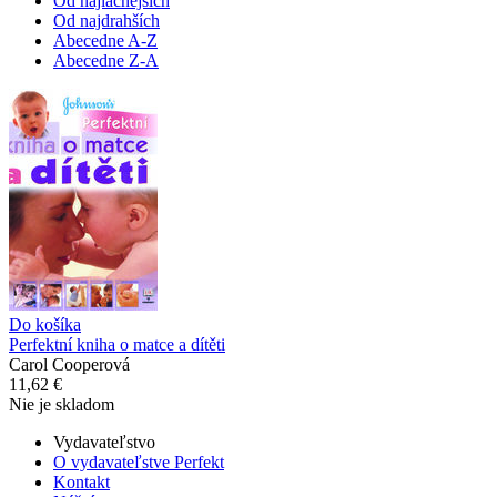
Od najlacnejších
Od najdrahších
Abecedne A-Z
Abecedne Z-A
Do košíka
Perfektní kniha o matce a dítěti
Carol Cooperová
11,62 €
Nie je skladom
Vydavateľstvo
O vydavateľstve Perfekt
Kontakt