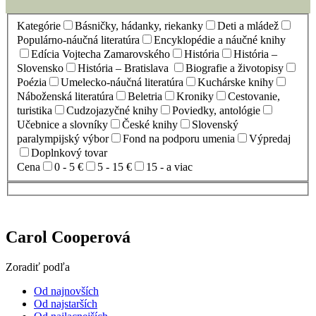
Kategórie
Básničky, hádanky, riekanky
Deti a mládež
Populárno-náučná literatúra
Encyklopédie a náučné knihy
Edícia Vojtecha Zamarovského
História
História –
Slovensko
História – Bratislava
Biografie a životopisy
Poézia
Umelecko-náučná literatúra
Kuchárske knihy
Náboženská literatúra
Beletria
Kroniky
Cestovanie,
turistika
Cudzojazyčné knihy
Poviedky, antológie
Učebnice a slovníky
České knihy
Slovenský
paralympijský výbor
Fond na podporu umenia
Výpredaj
Doplnkový tovar
Cena
0 - 5 €
5 - 15 €
15 - a viac
Carol Cooperová
Zoradiť podľa
Od najnovších
Od najstarších