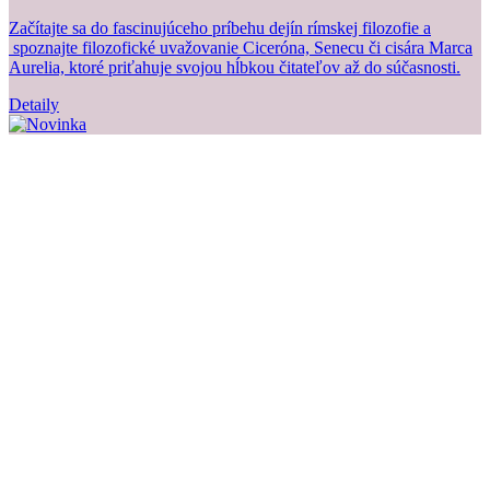
Začítajte sa do fascinujúceho príbehu dejín rímskej filozofie a
Z
spoznajte filozofické uvažovanie Ciceróna, Senecu či cisára Marca
b
Aurelia, ktoré priťahuje svojou hĺbkou čitateľov až do súčasnosti.
Detaily