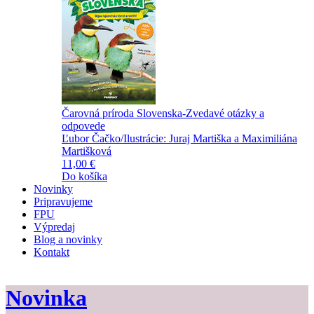
Čarovná príroda Slovenska-Zvedavé otázky a
odpovede
Ľubor Čačko/Ilustrácie: Juraj Martiška a Maximiliána
Martišková
11,00 €
Do košíka
Novinky
Pripravujeme
FPU
Výpredaj
Blog a novinky
Kontakt
Novinka