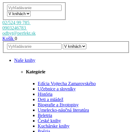
02/524 99 785
0903246783
odbyt@perfekt.sk
Košík
0
Naše knihy
Kategórie
Edícia Vojtecha Zamarovského
Učebnice a slovníky
História
Deti a mládež
Biografie a životopisy
Umelecko-náučná literatúra
Beletria
České knihy
Kuchárske knihy
Poézia