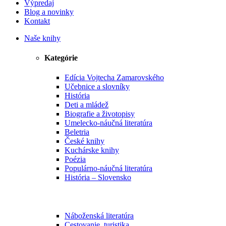
Výpredaj
Blog a novinky
Kontakt
Naše knihy
Kategórie
Edícia Vojtecha Zamarovského
Učebnice a slovníky
História
Deti a mládež
Biografie a životopisy
Umelecko-náučná literatúra
Beletria
České knihy
Kuchárske knihy
Poézia
Populárno-náučná literatúra
História – Slovensko
Náboženská literatúra
Cestovanie, turistika