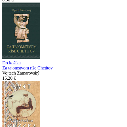
Do košíka
Za tajomstvom ríše Chetitov
Vojtech Zamarovský
15,20 €