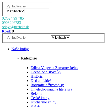
02/524 99 785
0903246783
odbyt@perfekt.sk
Košík
0
Naše knihy
Kategórie
Edícia Vojtecha Zamarovského
Učebnice a slovníky
História
Deti a mládež
Biografie a životopisy
Umelecko-náučná literatúra
Beletria
České knihy
Kuchárske knihy
Poézia