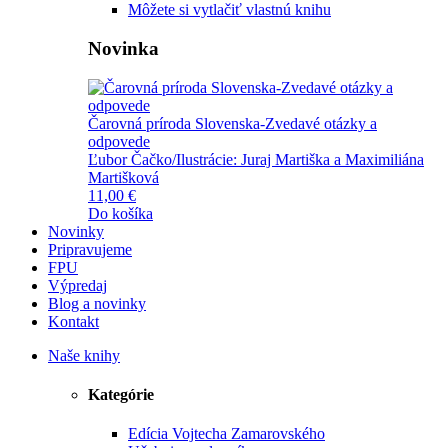
Môžete si vytlačiť vlastnú knihu
Novinka
Čarovná príroda Slovenska-Zvedavé otázky a
odpovede
Ľubor Čačko/Ilustrácie: Juraj Martiška a Maximiliána
Martišková
11,00 €
Do košíka
Novinky
Pripravujeme
FPU
Výpredaj
Blog a novinky
Kontakt
Naše knihy
Kategórie
Edícia Vojtecha Zamarovského