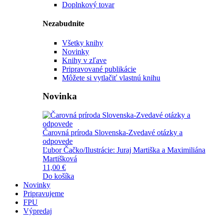
Doplnkový tovar
Nezabudnite
Všetky knihy
Novinky
Knihy v zľave
Pripravované publikácie
Môžete si vytlačiť vlastnú knihu
Novinka
Čarovná príroda Slovenska-Zvedavé otázky a
odpovede
Ľubor Čačko/Ilustrácie: Juraj Martiška a Maximiliána
Martišková
11,00 €
Do košíka
Novinky
Pripravujeme
FPU
Výpredaj