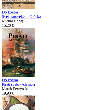
Do košíka
Svet starovekého Grécka
Michal Habaj
15,20 €
Do košíka
Piráti svetových morí
Marek Perzyński
19,90 €