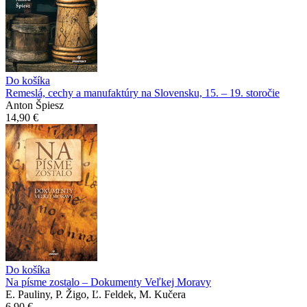
Do košíka
Remeslá, cechy a manufaktúry na Slovensku, 15. – 19. storočie
Anton Špiesz
14,90 €
Do košíka
Na písme zostalo – Dokumenty Veľkej Moravy
E. Pauliny, P. Žigo, Ľ. Feldek, M. Kučera
6,90 €