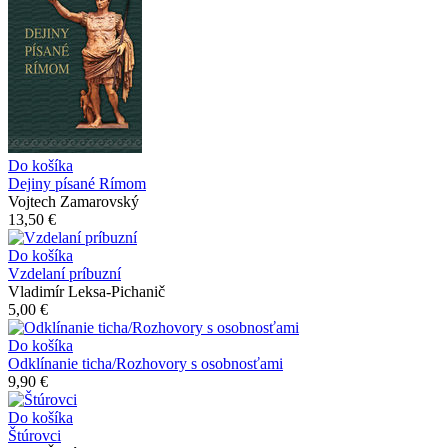
Do košíka
Dejiny písané Rímom
Vojtech Zamarovský
13,50 €
Do košíka
Vzdelaní príbuzní
Vladimír Leksa-Pichanič
5,00 €
Do košíka
Odklínanie ticha/Rozhovory s osobnosťami
9,90 €
Do košíka
Štúrovci