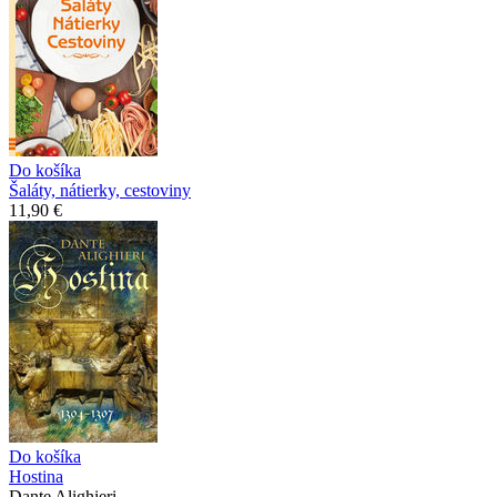
Do košíka
Šaláty, nátierky, cestoviny
11,90 €
Do košíka
Hostina
Dante Alighieri