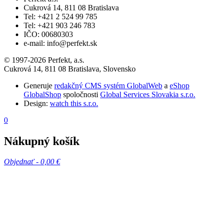
Cukrová 14, 811 08 Bratislava
Tel: +421 2 524 99 785
Tel: +421 903 246 783
IČO: 00680303
e-mail: info@perfekt.sk
© 1997-2026 Perfekt, a.s.
Cukrová 14, 811 08 Bratislava, Slovensko
Generuje
redakčný CMS systém GlobalWeb
a
eShop
GlobalShop
spoločnosti
Global Services Slovakia s.r.o.
Design:
watch this s.r.o.
0
Nákupný košík
Objednať -
0,00 €