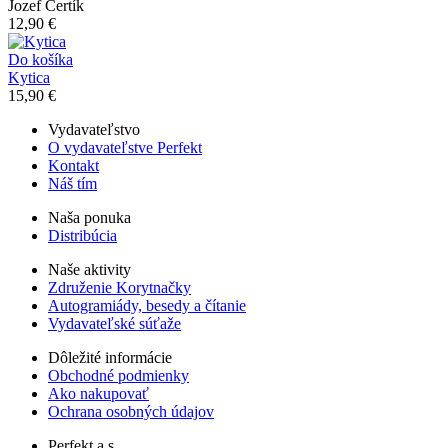
Jozef Čertík
12,90 €
Do košíka
Kytica
15,90 €
Vydavateľstvo
O vydavateľstve Perfekt
Kontakt
Náš tím
Naša ponuka
Distribúcia
Naše aktivity
Združenie Korytnačky
Autogramiády, besedy a čítanie
Vydavateľské súťaže
Dôležité informácie
Obchodné podmienky
Ako nakupovať
Ochrana osobných údajov
Perfekt a.s.