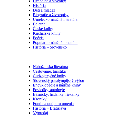
Učebnice a slovníky
História
Deti a mládež
Biografie a životopisy
Umelecko-náučná literatúra
Beletria
České knihy
Kuchárske knihy
Poézia
Populárno-náučná literatúra
História – Slovensko
Náboženská literatúra
Cestovanie, turistika
Cudzojazyčné knihy
Slovenský paralympijský výbor
Encyklopédie a náučné knihy
Poviedky, antológie
Básničky, hádanky, riekanky
Kroniky
Fond na podporu umenia
História – Bratislava
Výpredaj