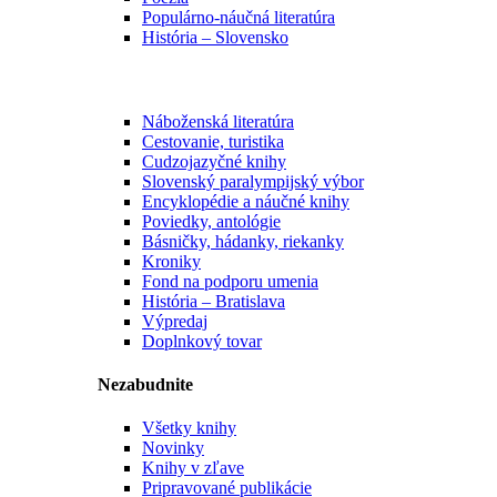
Populárno-náučná literatúra
História – Slovensko
Náboženská literatúra
Cestovanie, turistika
Cudzojazyčné knihy
Slovenský paralympijský výbor
Encyklopédie a náučné knihy
Poviedky, antológie
Básničky, hádanky, riekanky
Kroniky
Fond na podporu umenia
História – Bratislava
Výpredaj
Doplnkový tovar
Nezabudnite
Všetky knihy
Novinky
Knihy v zľave
Pripravované publikácie