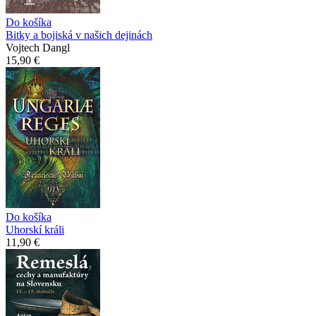
Do košíka
Bitky a bojiská v našich dejinách
Vojtech Dangl
15,90 €
Do košíka
Uhorskí králi
11,90 €