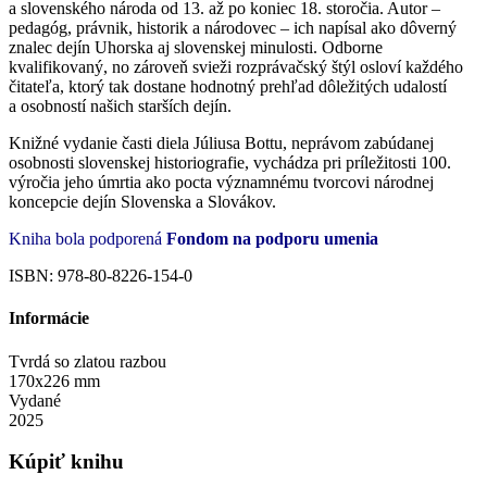
a slovenského národa od 13. až po koniec 18. storočia. Autor –
pedagóg, právnik, historik a národovec – ich napísal ako dôverný
znalec dejín Uhorska aj slovenskej minulosti. Odborne
kvalifikovaný, no zároveň svieži rozprávačský štýl osloví každého
čitateľa, ktorý tak dostane hodnotný prehľad dôležitých udalostí
a osobností našich starších dejín.
Knižné vydanie časti diela Júliusa Bottu, neprávom zabúdanej
osobnosti slovenskej historiografie, vychádza pri príležitosti 100.
výročia jeho úmrtia ako pocta významnému tvorcovi národnej
koncepcie dejín Slovenska a Slovákov.
Kniha bola podporená
Fondom na podporu umenia
ISBN: 978-80-8226-154-0
Informácie
Tvrdá so zlatou razbou
170x226 mm
Vydané
2025
Kúpiť knihu