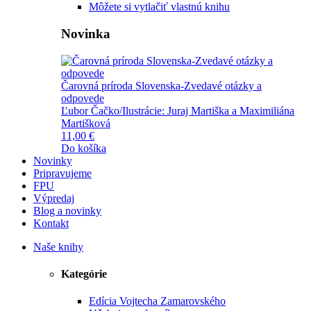
Môžete si vytlačiť vlastnú knihu
Novinka
Čarovná príroda Slovenska-Zvedavé otázky a
odpovede
Ľubor Čačko/Ilustrácie: Juraj Martiška a Maximiliána
Martišková
11,00 €
Do košíka
Novinky
Pripravujeme
FPU
Výpredaj
Blog a novinky
Kontakt
Naše knihy
Kategórie
Edícia Vojtecha Zamarovského