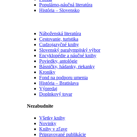
Populárno-náučná literatúra
História – Slovensko
Náboženská literatúra
Cestovanie, turistika
Cudzojazyčné knihy
Slovenský paralympijský výbor
Encyklopédie a náučné knihy
Poviedky, antológie
Básničky, hádanky, riekanky
Kroniky
Fond na podporu umenia
História – Bratislava
Výpredaj
Doplnkový tovar
Nezabudnite
Všetky knihy
Novinky
Knihy v zľave
Pripravované publikácie