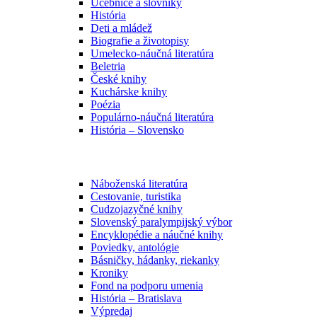
Učebnice a slovníky
História
Deti a mládež
Biografie a životopisy
Umelecko-náučná literatúra
Beletria
České knihy
Kuchárske knihy
Poézia
Populárno-náučná literatúra
História – Slovensko
Náboženská literatúra
Cestovanie, turistika
Cudzojazyčné knihy
Slovenský paralympijský výbor
Encyklopédie a náučné knihy
Poviedky, antológie
Básničky, hádanky, riekanky
Kroniky
Fond na podporu umenia
História – Bratislava
Výpredaj