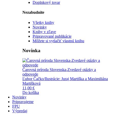
Doplnkový tovar
Nezabudnite
Všetky knihy
Novinky
Knihy v zľave
Pripravované publikácie
Môžete si vytlačiť vlastnú knihu
Novinka
Čarovná príroda Slovenska-Zvedavé otázky a
odpovede
Ľubor Čačko/Ilustrácie: Juraj Martiška a Maximiliána
Martišková
11,00 €
Do košíka
Novinky
Pripravujeme
FPU
Výpredaj