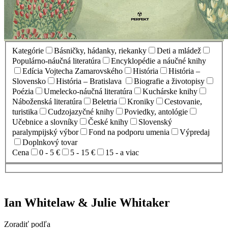
Kategórie
Básničky, hádanky, riekanky
Deti a mládež
Populárno-náučná literatúra
Encyklopédie a náučné knihy
Edícia Vojtecha Zamarovského
História
História –
Slovensko
História – Bratislava
Biografie a životopisy
Poézia
Umelecko-náučná literatúra
Kuchárske knihy
Náboženská literatúra
Beletria
Kroniky
Cestovanie,
turistika
Cudzojazyčné knihy
Poviedky, antológie
Učebnice a slovníky
České knihy
Slovenský
paralympijský výbor
Fond na podporu umenia
Výpredaj
Doplnkový tovar
Cena
0 - 5 €
5 - 15 €
15 - a viac
Ian Whitelaw & Julie Whitaker
Zoradiť podľa