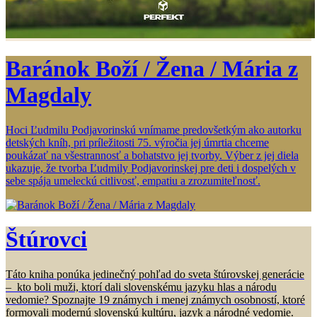
Baránok Boží / Žena / Mária z
Magdaly
Hoci Ľudmilu Podjavorinskú vnímame predovšetkým ako autorku
detských kníh, pri príležitosti 75. výročia jej úmrtia chceme
poukázať na všestrannosť a bohatstvo jej tvorby. Výber z jej diela
ukazuje, že tvorba Ľudmily Podjavorinskej pre deti i dospelých v
sebe spája umeleckú citlivosť, empatiu a zrozumiteľnosť.
Štúrovci
Táto kniha ponúka jedinečný pohľad do sveta štúrovskej generácie
– kto boli muži, ktorí dali slovenskému jazyku hlas a národu
vedomie? Spoznajte 19 známych i menej známych osobností, ktoré
formovali modernú slovenskú kultúru, jazyk a národné vedomie.