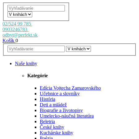
02/524 99 785
0903246783
odbyt@perfekt.sk
Košík
0
Naše knihy
Kategórie
Edícia Vojtecha Zamarovského
Učebnice a slovníky
História
Deti a mládež
Biografie a životopisy
Umelecko-náučná literatúra
Beletria
České knihy
Kuchárske knihy
Poézia