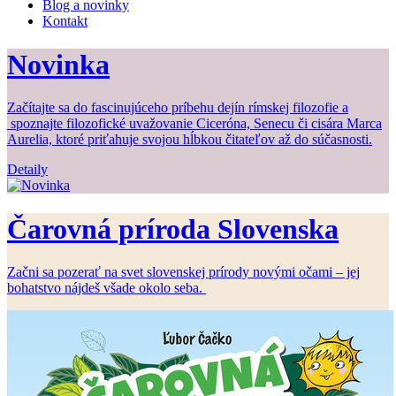
Blog a novinky
Kontakt
Novinka
Začítajte sa do fascinujúceho príbehu dejín rímskej filozofie a
spoznajte filozofické uvažovanie Ciceróna, Senecu či cisára Marca
Aurelia, ktoré priťahuje svojou hĺbkou čitateľov až do súčasnosti.
Detaily
Čarovná príroda Slovenska
Začni sa pozerať na svet slovenskej prírody novými očami – jej
bohatstvo nájdeš všade okolo seba.