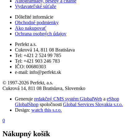
Autogramiády, besedy a čítanie
Vydavateľské súťaže
Dôležité informácie
Obchodné podmienky
Ako nakupovať
Ochrana osobných údajov
Perfekt a.s.
Cukrová 14, 811 08 Bratislava
Tel: +421 2 524 99 785
Tel: +421 903 246 783
IČO: 00680303
e-mail: info@perfekt.sk
© 1997-2026 Perfekt, a.s.
Cukrová 14, 811 08 Bratislava, Slovensko
Generuje
redakčný CMS systém GlobalWeb
a
eShop
GlobalShop
spoločnosti
Global Services Slovakia s.r.o.
Design:
watch this s.r.o.
0
Nákupný košík