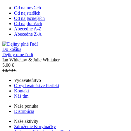
Od najnovších
Od najstarších
Od najlacnejších
Od najdrahších
Abecedne A-Z
Abecedne Z-A
Do košíka
Dejiny plné ľudí
Ian Whitelaw & Julie Whitaker
5,00 €
10.40 €
Vydavateľstvo
O vydavateľstve Perfekt
Kontakt
Náš tím
Naša ponuka
Distribúcia
Naše aktivity
Združenie Korytnačky