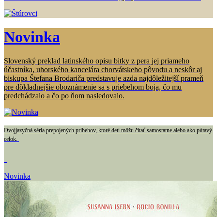
Novinka
Slovenský preklad latinského opisu bitky z pera jej priameho
účastníka, uhorského kancelára chorvátskeho pôvodu a neskôr aj
biskupa Štefana Brodariča predstavuje azda najdôležitejší prameň
pre dôkladnejšie oboznámenie sa s priebehom boja, čo mu
predchádzalo a čo po ňom nasledovalo.
Dvojjazyčná séria prepojených príbehov, ktoré deti môžu čítať samostatne alebo ako pútavý
celok.
Novinka