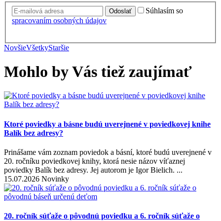
Súhlasím so
Odoslať
spracovaním osobných údajov
Novšie
Všetky
Staršie
Mohlo by Vás tiež zaujímať
Ktoré poviedky a básne budú uverejnené v poviedkovej knihe
Balík bez adresy?
Prinášame vám zoznam poviedok a básní, ktoré budú uverejnené v
20. ročníku poviedkovej knihy, ktorá nesie názov víťaznej
poviedky Balík bez adresy. Jej autorom je Igor Bielich. ...
15.07.2026 Novinky
20. ročník súťaže o pôvodnú poviedku a 6. ročník súťaže o