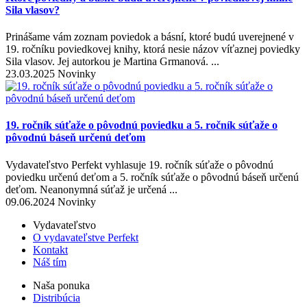
Sila vlasov?
Prinášame vám zoznam poviedok a básní, ktoré budú uverejnené v
19. ročníku poviedkovej knihy, ktorá nesie názov víťaznej poviedky
Sila vlasov. Jej autorkou je Martina Grmanová. ...
23.03.2025 Novinky
19. ročník súťaže o pôvodnú poviedku a 5. ročník súťaže o
pôvodnú báseň určenú deťom
Vydavateľstvo Perfekt vyhlasuje 19. ročník súťaže o pôvodnú
poviedku určenú deťom a 5. ročník súťaže o pôvodnú báseň určenú
deťom. Neanonymná súťaž je určená ...
09.06.2024 Novinky
Vydavateľstvo
O vydavateľstve Perfekt
Kontakt
Náš tím
Naša ponuka
Distribúcia