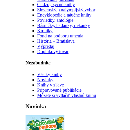
Cudzojazyčné knihy
Slovenský paralympijský výbor
Encyklopédie a náučné knihy
Poviedky, antológie
Básničky, hádanky, riekanky
Kroniky
Fond na podporu umenia
História – Bratislava
Výpredaj
Doplnkový tovar
Nezabudnite
Všetky knihy
Novinky
Knihy v zľave
Pripravované publikácie
Môžete si vytlačiť vlastnú knihu
Novinka