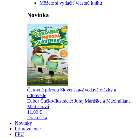
Môžete si vytlačiť vlastnú knihu
Novinka
Čarovná príroda Slovenska-Zvedavé otázky a
odpovede
Ľubor Čačko/Ilustrácie: Juraj Martiška a Maximiliána
Martišková
11,00 €
Do košíka
Novinky
Pripravujeme
FPU