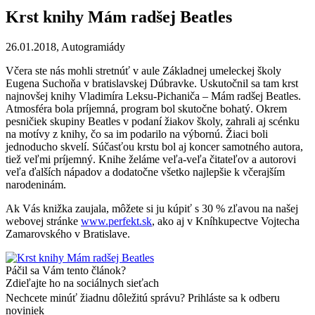
Krst knihy Mám radšej Beatles
26.01.2018,
Autogramiády
Včera ste nás mohli stretnúť v aule Základnej umeleckej školy
Eugena Suchoňa v bratislavskej Dúbravke. Uskutočnil sa tam krst
najnovšej knihy Vladimíra Leksu-Pichaniča – Mám radšej Beatles.
Atmosféra bola príjemná, program bol skutočne bohatý. Okrem
pesničiek skupiny Beatles v podaní žiakov školy, zahrali aj scénku
na motívy z knihy, čo sa im podarilo na výbornú. Žiaci boli
jednoducho skvelí. Súčasťou krstu bol aj koncer samotného autora,
tiež veľmi príjemný. Knihe želáme veľa-veľa čitateľov a autorovi
veľa ďalších nápadov a dodatočne všetko najlepšie k včerajším
narodeninám.
Ak Vás knižka zaujala, môžete si ju kúpiť s 30 % zľavou na našej
webovej stránke
www.perfekt.sk
, ako aj v Kníhkupectve Vojtecha
Zamarovského v Bratislave.
Páčil sa Vám tento článok?
Zdieľajte ho na sociálnych sieťach
Nechcete minúť žiadnu dôležitú správu? Prihláste sa k odberu
noviniek