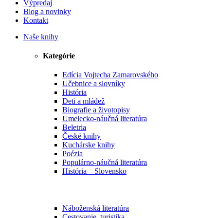
Výpredaj
Blog a novinky
Kontakt
Naše knihy
Kategórie
Edícia Vojtecha Zamarovského
Učebnice a slovníky
História
Deti a mládež
Biografie a životopisy
Umelecko-náučná literatúra
Beletria
České knihy
Kuchárske knihy
Poézia
Populárno-náučná literatúra
História – Slovensko
Náboženská literatúra
Cestovanie, turistika