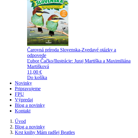
Čarovná príroda Slovenska-Zvedavé otázky a
odpovede
Ľubor Čačko/Ilustrácie: Juraj Martiška a Maximiliána
Martišková
11,00 €
Do košíka
Novinky
Pripravujeme
FPU
Výpredaj
Blog a novinky
Kontakt
Úvod
Blog a novinky
Krst knihy Mám radšej Beatles