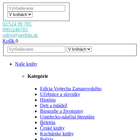
02/524 99 785
0903246783
odbyt@perfekt.sk
Košík
0
Naše knihy
Kategórie
Edícia Vojtecha Zamarovského
Učebnice a slovníky
História
Deti a mládež
Biografie a životopisy
Umelecko-náučná literatúra
Beletria
České knihy
Kuchárske knihy
Poézia