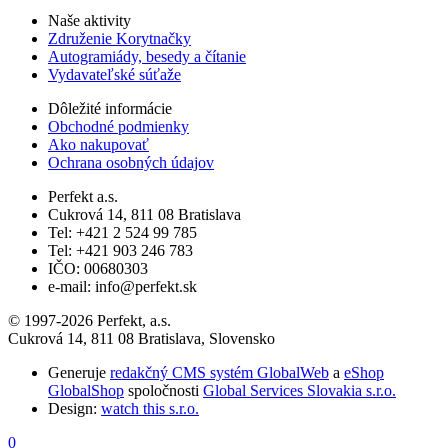
Naše aktivity
Združenie Korytnačky
Autogramiády, besedy a čítanie
Vydavateľské súťaže
Dôležité informácie
Obchodné podmienky
Ako nakupovať
Ochrana osobných údajov
Perfekt a.s.
Cukrová 14, 811 08 Bratislava
Tel: +421 2 524 99 785
Tel: +421 903 246 783
IČO: 00680303
e-mail: info@perfekt.sk
© 1997-2026 Perfekt, a.s.
Cukrová 14, 811 08 Bratislava, Slovensko
Generuje
redakčný CMS systém GlobalWeb
a
eShop
GlobalShop
spoločnosti
Global Services Slovakia s.r.o.
Design:
watch this s.r.o.
0