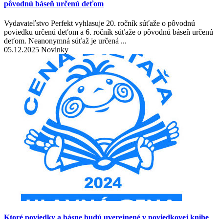
pôvodnú báseň určenú deťom
Vydavateľstvo Perfekt vyhlasuje 20. ročník súťaže o pôvodnú
poviedku určenú deťom a 6. ročník súťaže o pôvodnú báseň určenú
deťom. Neanonymná súťaž je určená ...
05.12.2025 Novinky
Ktoré poviedky a básne budú uverejnené v poviedkovej knihe