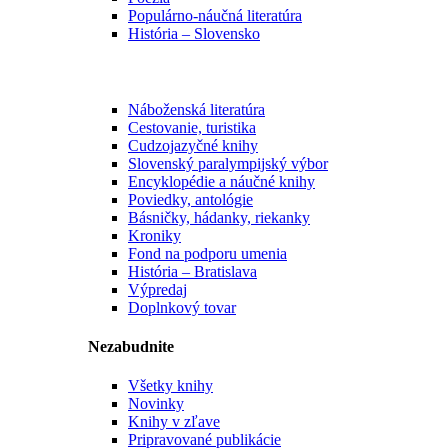
Populárno-náučná literatúra
História – Slovensko
Náboženská literatúra
Cestovanie, turistika
Cudzojazyčné knihy
Slovenský paralympijský výbor
Encyklopédie a náučné knihy
Poviedky, antológie
Básničky, hádanky, riekanky
Kroniky
Fond na podporu umenia
História – Bratislava
Výpredaj
Doplnkový tovar
Nezabudnite
Všetky knihy
Novinky
Knihy v zľave
Pripravované publikácie