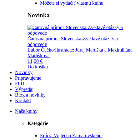
Môžete si vytlačiť vlastnú knihu
Novinka
Čarovná príroda Slovenska-Zvedavé otázky a
odpovede
Ľubor Čačko/Ilustrácie: Juraj Martiška a Maximiliána
Martišková
11,00 €
Do košíka
Novinky
Pripravujeme
FPU
Výpredaj
Blog a novinky
Kontakt
Naše knihy
Kategórie
Edícia Vojtecha Zamarovského