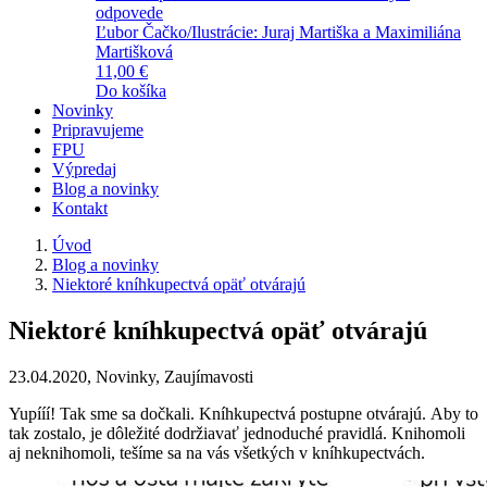
odpovede
Ľubor Čačko/Ilustrácie: Juraj Martiška a Maximiliána
Martišková
11,00 €
Do košíka
Novinky
Pripravujeme
FPU
Výpredaj
Blog a novinky
Kontakt
Úvod
Blog a novinky
Niektoré kníhkupectvá opäť otvárajú
Niektoré kníhkupectvá opäť otvárajú
23.04.2020,
Novinky
,
Zaujímavosti
Yupííí! Tak sme sa dočkali. Kníhkupectvá postupne otvárajú. Aby to
tak zostalo, je dôležité dodržiavať jednoduché pravidlá. Knihomoli
aj neknihomoli, tešíme sa na vás všetkých v kníhkupectvách.