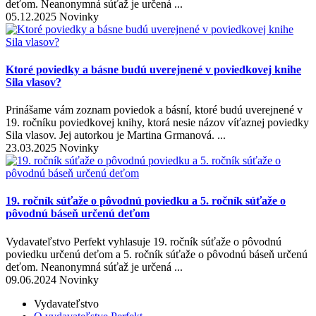
deťom. Neanonymná súťaž je určená ...
05.12.2025 Novinky
Ktoré poviedky a básne budú uverejnené v poviedkovej knihe
Sila vlasov?
Prinášame vám zoznam poviedok a básní, ktoré budú uverejnené v
19. ročníku poviedkovej knihy, ktorá nesie názov víťaznej poviedky
Sila vlasov. Jej autorkou je Martina Grmanová. ...
23.03.2025 Novinky
19. ročník súťaže o pôvodnú poviedku a 5. ročník súťaže o
pôvodnú báseň určenú deťom
Vydavateľstvo Perfekt vyhlasuje 19. ročník súťaže o pôvodnú
poviedku určenú deťom a 5. ročník súťaže o pôvodnú báseň určenú
deťom. Neanonymná súťaž je určená ...
09.06.2024 Novinky
Vydavateľstvo