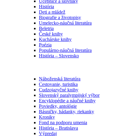
Učebnice a slovníky
História
Deti a mládež
Biografie a životopisy
Umelecko-náučná literatúra
Beletria
České knihy
Kuchárske knihy
Poézia
Populárno-náučná literatúra
História – Slovensko
Náboženská literatúra
Cestovanie, turistika
Cudzojazyčné knihy
Slovenský paralympijský výbor
Encyklopédie a náučné knihy
Poviedky, antológie
Básničky, hádanky, riekanky
Kroniky
Fond na podporu umenia
História – Bratislava
Výpredaj