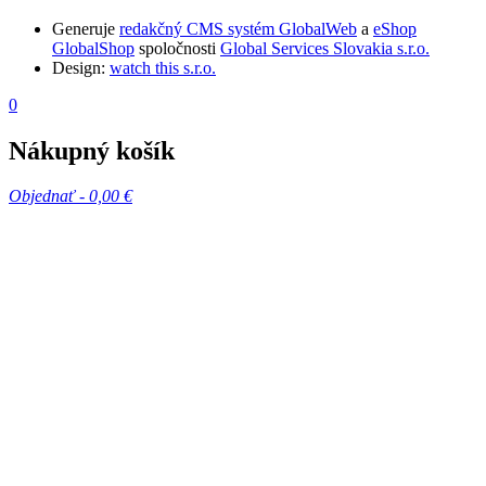
Generuje
redakčný CMS systém GlobalWeb
a
eShop
GlobalShop
spoločnosti
Global Services Slovakia s.r.o.
Design:
watch this s.r.o.
0
Nákupný košík
Objednať -
0,00 €