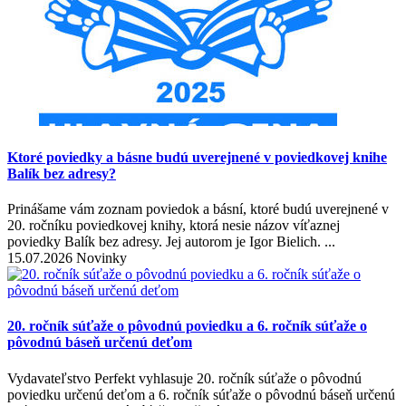
Ktoré poviedky a básne budú uverejnené v poviedkovej knihe
Balík bez adresy?
Prinášame vám zoznam poviedok a básní, ktoré budú uverejnené v
20. ročníku poviedkovej knihy, ktorá nesie názov víťaznej
poviedky Balík bez adresy. Jej autorom je Igor Bielich. ...
15.07.2026 Novinky
20. ročník súťaže o pôvodnú poviedku a 6. ročník súťaže o
pôvodnú báseň určenú deťom
Vydavateľstvo Perfekt vyhlasuje 20. ročník súťaže o pôvodnú
poviedku určenú deťom a 6. ročník súťaže o pôvodnú báseň určenú