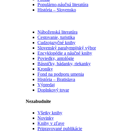
Populárno-náučná literatúra
História – Slovensko
Náboženská literatúra
Cestovanie, turistika
Cudzojazyčné knihy
Slovenský paralympijský výbor
Encyklopédie a náučné knihy
Poviedky, antológie
Básničky, hádanky, riekanky
Kroniky
Fond na podporu umenia
História – Bratislava
Výpredaj
Doplnkový tovar
Nezabudnite
Všetky knihy
Novinky
Knihy v zľave
Pripravované publikácie