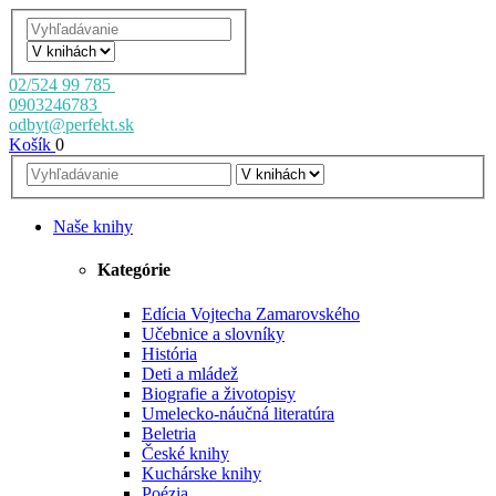
02/524 99 785
0903246783
odbyt@perfekt.sk
Košík
0
Naše knihy
Kategórie
Edícia Vojtecha Zamarovského
Učebnice a slovníky
História
Deti a mládež
Biografie a životopisy
Umelecko-náučná literatúra
Beletria
České knihy
Kuchárske knihy
Poézia