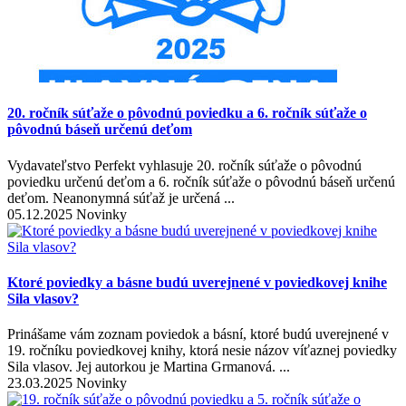
20. ročník súťaže o pôvodnú poviedku a 6. ročník súťaže o
pôvodnú báseň určenú deťom
Vydavateľstvo Perfekt vyhlasuje 20. ročník súťaže o pôvodnú
poviedku určenú deťom a 6. ročník súťaže o pôvodnú báseň určenú
deťom. Neanonymná súťaž je určená ...
05.12.2025 Novinky
Ktoré poviedky a básne budú uverejnené v poviedkovej knihe
Sila vlasov?
Prinášame vám zoznam poviedok a básní, ktoré budú uverejnené v
19. ročníku poviedkovej knihy, ktorá nesie názov víťaznej poviedky
Sila vlasov. Jej autorkou je Martina Grmanová. ...
23.03.2025 Novinky