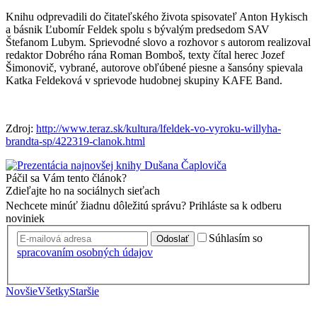
Knihu odprevadili do čitateľského života spisovateľ Anton Hykisch
a básnik Ľubomír Feldek spolu s bývalým predsedom SAV
Štefanom Lubym. Sprievodné slovo a rozhovor s autorom realizoval
redaktor Dobrého rána Roman Bomboš, texty čítal herec Jozef
Šimonovič, vybrané, autorove obľúbené piesne a šansóny spievala
Katka Feldeková v sprievode hudobnej skupiny KAFE Band.
Zdroj:
http://www.teraz.sk/kultura/lfeldek-vo-vyroku-willyha-
brandta-sp/422319-clanok.html
Páčil sa Vám tento článok?
Zdieľajte ho na sociálnych sieťach
Nechcete minúť žiadnu dôležitú správu? Prihláste sa k odberu
noviniek
Súhlasím so
Odoslať
spracovaním osobných údajov
Novšie
Všetky
Staršie