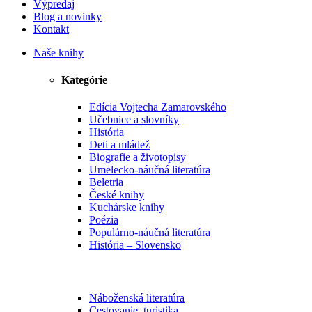
Výpredaj
Blog a novinky
Kontakt
Naše knihy
Kategórie
Edícia Vojtecha Zamarovského
Učebnice a slovníky
História
Deti a mládež
Biografie a životopisy
Umelecko-náučná literatúra
Beletria
České knihy
Kuchárske knihy
Poézia
Populárno-náučná literatúra
História – Slovensko
Náboženská literatúra
Cestovanie, turistika