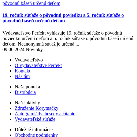
19. ročník súťaže o pôvodnú poviedku a 5. ročník súťaže o
pôvodnú báseň určenú deťom
Vydavateľstvo Perfekt vyhlasuje 19. ročník súťaže o pôvodnú
poviedku určenú deťom a 5. ročník súťaže o pôvodnú báseň určenú
deťom. Neanonymná súťaž je určená ...
09.06.2024 Novinky
Vydavateľstvo
O vydavateľstve Perfekt
Kontakt
Náš tím
Naša ponuka
Distribúcia
Naše aktivity
Združenie Korytnačky
Autogramiády, besedy a čítanie
Vydavateľské súťaže
Dôležité informácie
Obchodné podmienky