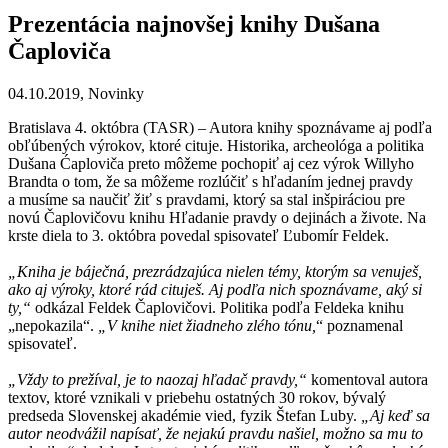
Prezentácia najnovšej knihy Dušana
Čaploviča
04.10.2019,
Novinky
Bratislava 4. októbra (TASR) – Autora knihy spoznávame aj podľa
obľúbených výrokov, ktoré cituje. Historika, archeológa a politika
Dušana Ćaploviča preto môžeme pochopiť aj cez výrok Willyho
Brandta o tom, že sa môžeme rozlúčiť s hľadaním jednej pravdy
a musíme sa naučiť žiť s pravdami, ktorý sa stal inšpiráciou pre
novú Čaplovičovu knihu Hľadanie pravdy o dejinách a živote. Na
krste diela to 3. októbra povedal spisovateľ Ľubomír Feldek.
„Kniha je báječná, prezrádzajúca nielen témy, ktorým sa venuješ,
ako aj výroky, ktoré rád cituješ. Aj podľa nich spoznávame, aký si
ty,“
odkázal Feldek Čaplovičovi. Politika podľa Feldeka knihu
„nepokazila“.
„V knihe niet žiadneho zlého tónu,
“ poznamenal
spisovateľ.
„Vždy to prežíval, je to naozaj hľadač pravdy,“
komentoval autora
textov, ktoré vznikali v priebehu ostatných 30 rokov, bývalý
predseda Slovenskej akadémie vied, fyzik Štefan Luby.
„Aj keď sa
autor neodvážil napísať, že nejakú pravdu našiel, možno sa mu to