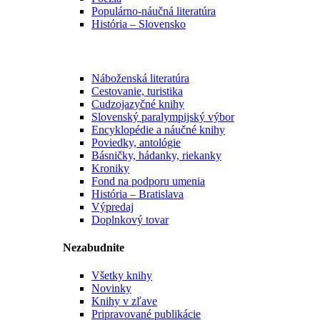
Populárno-náučná literatúra
História – Slovensko
Náboženská literatúra
Cestovanie, turistika
Cudzojazyčné knihy
Slovenský paralympijský výbor
Encyklopédie a náučné knihy
Poviedky, antológie
Básničky, hádanky, riekanky
Kroniky
Fond na podporu umenia
História – Bratislava
Výpredaj
Doplnkový tovar
Nezabudnite
Všetky knihy
Novinky
Knihy v zľave
Pripravované publikácie