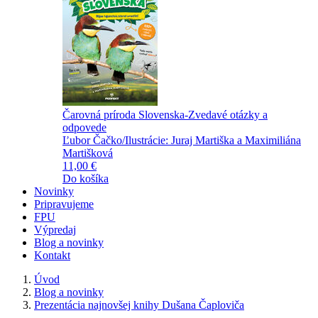
Čarovná príroda Slovenska-Zvedavé otázky a
odpovede
Ľubor Čačko/Ilustrácie: Juraj Martiška a Maximiliána
Martišková
11,00 €
Do košíka
Novinky
Pripravujeme
FPU
Výpredaj
Blog a novinky
Kontakt
Úvod
Blog a novinky
Prezentácia najnovšej knihy Dušana Čaploviča