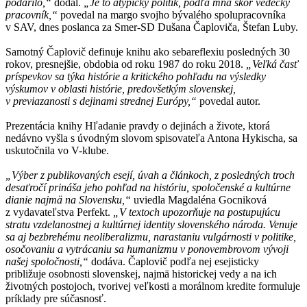
podarilo,“
dodal.
„Je to atypický politik, podľa mňa skôr vedecký
pracovník,“
povedal na margo svojho bývalého spolupracovníka
v SAV, dnes poslanca za Smer-SD Dušana Čaploviča, Štefan Luby.
Samotný Čaplovič definuje knihu ako sebareflexiu posledných 30
rokov, presnejšie, obdobia od roku 1987 do roku 2018.
„Veľká časť
príspevkov sa týka histórie a kritického pohľadu na výsledky
výskumov v oblasti histórie, predovšetkým slovenskej,
v previazanosti s dejinami strednej Európy,“
povedal autor.
Prezentácia knihy Hľadanie pravdy o dejinách a živote, ktorá
nedávno vyšla s úvodným slovom spisovateľa Antona Hykischa, sa
uskutočnila vo V-klube.
„Výber z publikovaných esejí, úvah a článkoch, z posledných troch
desaťročí prináša jeho pohľad na históriu, spoločenské a kultúrne
dianie najmä na Slovensku,“
uviedla Magdaléna Gocniková
z vydavateľstva Perfekt.
„V textoch upozorňuje na postupujúcu
stratu vzdelanostnej a kultúrnej identity slovenského národa. Venuje
sa aj bezbrehému neoliberalizmu, narastaniu vulgárnosti v politike,
osočovaniu a vytrácaniu sa humanizmu v ponovembrovom vývoji
našej spoločnosti,“
dodáva. Čaplovič podľa nej esejisticky
približuje osobnosti slovenskej, najmä historickej vedy a na ich
životných postojoch, tvorivej veľkosti a morálnom kredite formuluje
príklady pre súčasnosť.