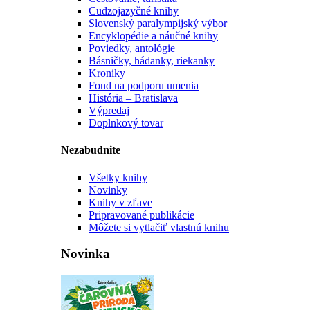
Cudzojazyčné knihy
Slovenský paralympijský výbor
Encyklopédie a náučné knihy
Poviedky, antológie
Básničky, hádanky, riekanky
Kroniky
Fond na podporu umenia
História – Bratislava
Výpredaj
Doplnkový tovar
Nezabudnite
Všetky knihy
Novinky
Knihy v zľave
Pripravované publikácie
Môžete si vytlačiť vlastnú knihu
Novinka