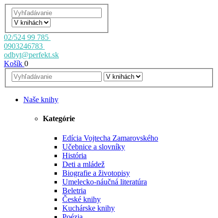
02/524 99 785
0903246783
odbyt@perfekt.sk
Košík
0
Naše knihy
Kategórie
Edícia Vojtecha Zamarovského
Učebnice a slovníky
História
Deti a mládež
Biografie a životopisy
Umelecko-náučná literatúra
Beletria
České knihy
Kuchárske knihy
Poézia