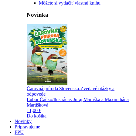
Môžete si vytlačiť vlastnú knihu
Novinka
Čarovná príroda Slovenska-Zvedavé otázky a
odpovede
Ľubor Čačko/Ilustrácie: Juraj Martiška a Maximiliána
Martišková
11,00 €
Do košíka
Novinky
Pripravujeme
FPU