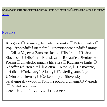
Dvojjazyčná séria prepojených príbehov, ktoré deti môžu čítať samostatne alebo ako pútavý
celok.
Novinka
Kategórie
Básničky, hádanky, riekanky
Deti a mládež
Populárno-náučná literatúra
Encyklopédie a náučné knihy
Edícia Vojtecha Zamarovského
História
História –
Slovensko
História – Bratislava
Biografie a životopisy
Poézia
Umelecko-náučná literatúra
Kuchárske knihy
Náboženská literatúra
Beletria
Kroniky
Cestovanie,
turistika
Cudzojazyčné knihy
Poviedky, antológie
Učebnice a slovníky
České knihy
Slovenský
paralympijský výbor
Fond na podporu umenia
Výpredaj
Doplnkový tovar
Cena
0 - 5 €
5 - 15 €
15 - a viac