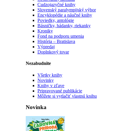
Cudzojazyčné knihy
Slovenský paralympijský výbor
Encyklopédie a náučné knihy
Poviedky, antológie
Básničky, hádanky, riekanky
Kroniky
Fond na podporu umenia
História – Bratislava
Výpredaj
Doplnkový tovar
Nezabudnite
Všetky knihy
Novinky
Knihy v zľave
Pripravované publikácie
Môžete si vytlačiť vlastnú knihu
Novinka