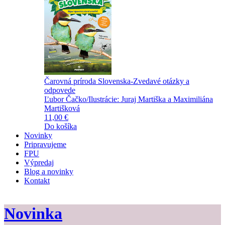
Čarovná príroda Slovenska-Zvedavé otázky a
odpovede
Ľubor Čačko/Ilustrácie: Juraj Martiška a Maximiliána
Martišková
11,00 €
Do košíka
Novinky
Pripravujeme
FPU
Výpredaj
Blog a novinky
Kontakt
Novinka