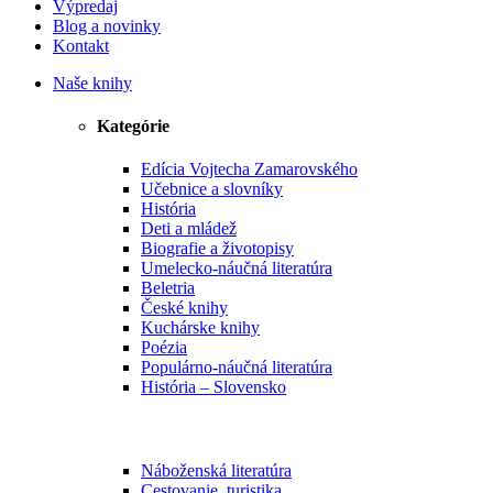
Výpredaj
Blog a novinky
Kontakt
Naše knihy
Kategórie
Edícia Vojtecha Zamarovského
Učebnice a slovníky
História
Deti a mládež
Biografie a životopisy
Umelecko-náučná literatúra
Beletria
České knihy
Kuchárske knihy
Poézia
Populárno-náučná literatúra
História – Slovensko
Náboženská literatúra
Cestovanie, turistika