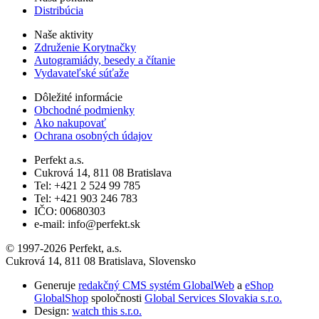
Distribúcia
Naše aktivity
Združenie Korytnačky
Autogramiády, besedy a čítanie
Vydavateľské súťaže
Dôležité informácie
Obchodné podmienky
Ako nakupovať
Ochrana osobných údajov
Perfekt a.s.
Cukrová 14, 811 08 Bratislava
Tel: +421 2 524 99 785
Tel: +421 903 246 783
IČO: 00680303
e-mail: info@perfekt.sk
© 1997-2026 Perfekt, a.s.
Cukrová 14, 811 08 Bratislava, Slovensko
Generuje
redakčný CMS systém GlobalWeb
a
eShop
GlobalShop
spoločnosti
Global Services Slovakia s.r.o.
Design:
watch this s.r.o.