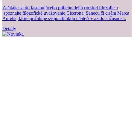
Začítajte sa do fascinujúceho príbehu dejín rímskej filozofie a
Z
spoznajte filozofické uvažovanie Ciceróna, Senecu či cisára Marca
b
Aurelia, ktoré priťahuje svojou hĺbkou čitateľov až do súčasnosti.
Detaily