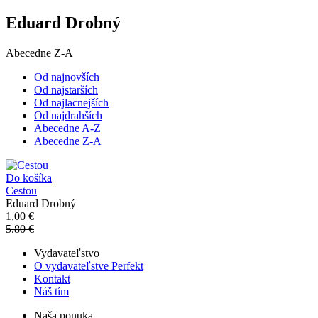
Eduard Drobný
Abecedne Z-A
Od najnovších
Od najstarších
Od najlacnejších
Od najdrahších
Abecedne A-Z
Abecedne Z-A
Do košíka
Cestou
Eduard Drobný
1,00 €
5.80 €
Vydavateľstvo
O vydavateľstve Perfekt
Kontakt
Náš tím
Naša ponuka