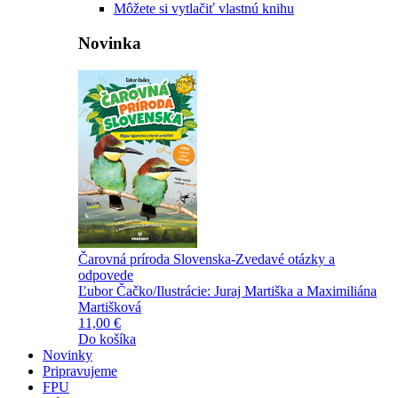
Môžete si vytlačiť vlastnú knihu
Novinka
Čarovná príroda Slovenska-Zvedavé otázky a
odpovede
Ľubor Čačko/Ilustrácie: Juraj Martiška a Maximiliána
Martišková
11,00 €
Do košíka
Novinky
Pripravujeme
FPU