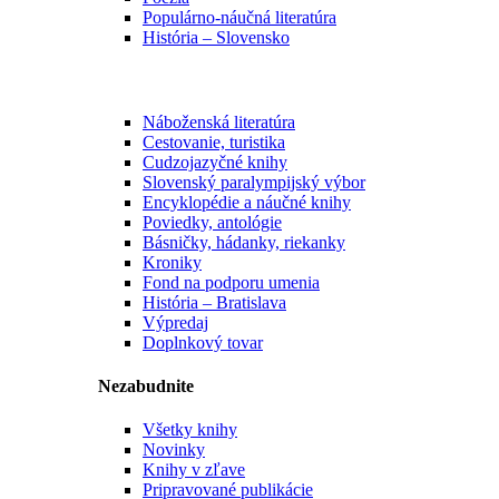
Populárno-náučná literatúra
História – Slovensko
Náboženská literatúra
Cestovanie, turistika
Cudzojazyčné knihy
Slovenský paralympijský výbor
Encyklopédie a náučné knihy
Poviedky, antológie
Básničky, hádanky, riekanky
Kroniky
Fond na podporu umenia
História – Bratislava
Výpredaj
Doplnkový tovar
Nezabudnite
Všetky knihy
Novinky
Knihy v zľave
Pripravované publikácie