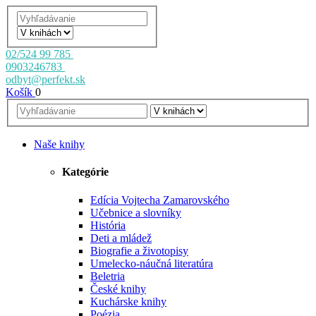
02/524 99 785
0903246783
odbyt@perfekt.sk
Košík
0
Naše knihy
Kategórie
Edícia Vojtecha Zamarovského
Učebnice a slovníky
História
Deti a mládež
Biografie a životopisy
Umelecko-náučná literatúra
Beletria
České knihy
Kuchárske knihy
Poézia