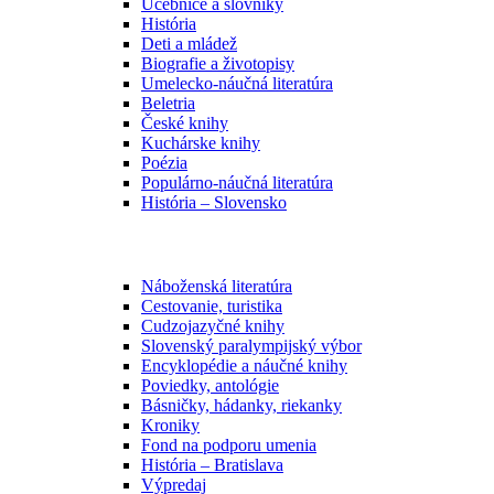
Učebnice a slovníky
História
Deti a mládež
Biografie a životopisy
Umelecko-náučná literatúra
Beletria
České knihy
Kuchárske knihy
Poézia
Populárno-náučná literatúra
História – Slovensko
Náboženská literatúra
Cestovanie, turistika
Cudzojazyčné knihy
Slovenský paralympijský výbor
Encyklopédie a náučné knihy
Poviedky, antológie
Básničky, hádanky, riekanky
Kroniky
Fond na podporu umenia
História – Bratislava
Výpredaj