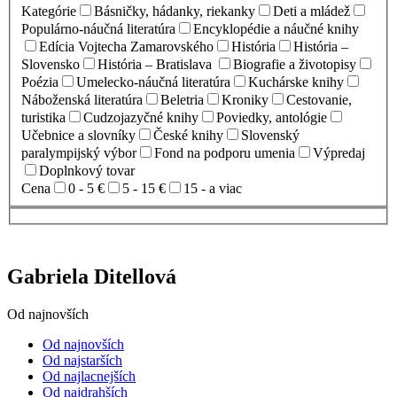
Kategórie
Básničky, hádanky, riekanky
Deti a mládež
Populárno-náučná literatúra
Encyklopédie a náučné knihy
Edícia Vojtecha Zamarovského
História
História –
Slovensko
História – Bratislava
Biografie a životopisy
Poézia
Umelecko-náučná literatúra
Kuchárske knihy
Náboženská literatúra
Beletria
Kroniky
Cestovanie,
turistika
Cudzojazyčné knihy
Poviedky, antológie
Učebnice a slovníky
České knihy
Slovenský
paralympijský výbor
Fond na podporu umenia
Výpredaj
Doplnkový tovar
Cena
0 - 5 €
5 - 15 €
15 - a viac
Gabriela Ditellová
Od najnovších
Od najnovších
Od najstarších
Od najlacnejších
Od najdrahších