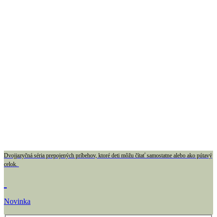
Dvojjazyčná séria prepojených príbehov, ktoré deti môžu čítať samostatne alebo ako pútavý
celok.
Novinka