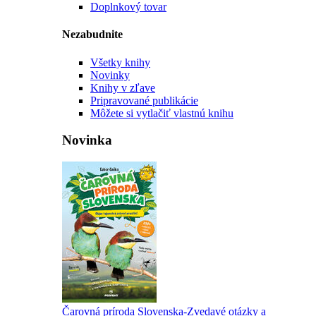
Doplnkový tovar
Nezabudnite
Všetky knihy
Novinky
Knihy v zľave
Pripravované publikácie
Môžete si vytlačiť vlastnú knihu
Novinka
Čarovná príroda Slovenska-Zvedavé otázky a