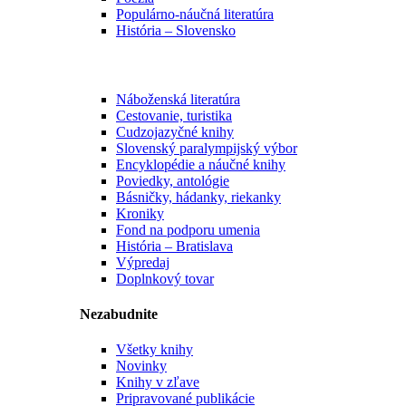
Populárno-náučná literatúra
História – Slovensko
Náboženská literatúra
Cestovanie, turistika
Cudzojazyčné knihy
Slovenský paralympijský výbor
Encyklopédie a náučné knihy
Poviedky, antológie
Básničky, hádanky, riekanky
Kroniky
Fond na podporu umenia
História – Bratislava
Výpredaj
Doplnkový tovar
Nezabudnite
Všetky knihy
Novinky
Knihy v zľave
Pripravované publikácie