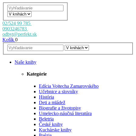
02/524 99 785
0903246783
odbyt@perfekt.sk
Košík
0
Naše knihy
Kategórie
Edícia Vojtecha Zamarovského
Učebnice a slovníky
História
Deti a mládež
Biografie a životopisy
Umelecko-náučná literatúra
Beletria
České knihy
Kuchárske knihy
Poézia