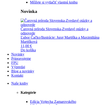
Môžete si vytlačiť vlastnú knihu
Novinka
Čarovná príroda Slovenska-Zvedavé otázky a
odpovede
Ľubor Čačko/Ilustrácie: Juraj Martiška a Maximiliána
Martišková
11,00 €
Do košíka
Novinky
Pripravujeme
FPU
Výpredaj
Blog a novinky
Kontakt
Naše knihy
Kategórie
Edícia Vojtecha Zamarovského