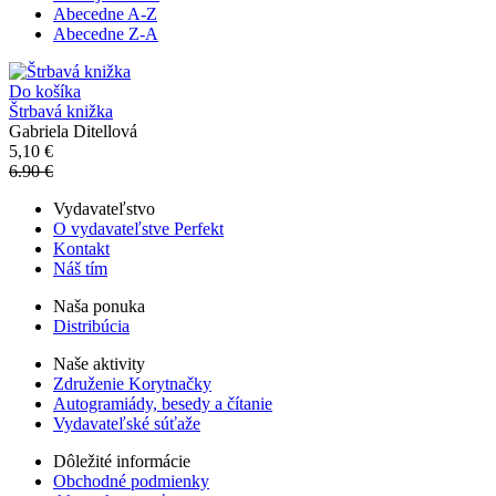
Abecedne A-Z
Abecedne Z-A
Do košíka
Štrbavá knižka
Gabriela Ditellová
5,10 €
6.90 €
Vydavateľstvo
O vydavateľstve Perfekt
Kontakt
Náš tím
Naša ponuka
Distribúcia
Naše aktivity
Združenie Korytnačky
Autogramiády, besedy a čítanie
Vydavateľské súťaže
Dôležité informácie
Obchodné podmienky