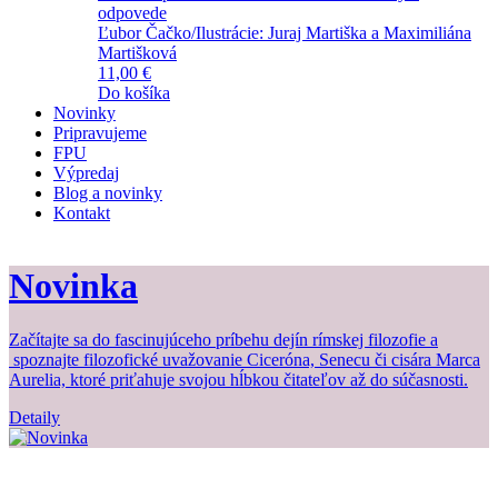
odpovede
Ľubor Čačko/Ilustrácie: Juraj Martiška a Maximiliána
Martišková
11,00 €
Do košíka
Novinky
Pripravujeme
FPU
Výpredaj
Blog a novinky
Kontakt
Novinka
Začítajte sa do fascinujúceho príbehu dejín rímskej filozofie a
Z
spoznajte filozofické uvažovanie Ciceróna, Senecu či cisára Marca
b
Aurelia, ktoré priťahuje svojou hĺbkou čitateľov až do súčasnosti.
Detaily