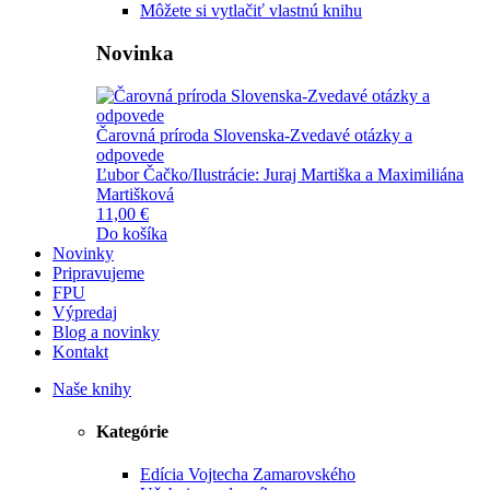
Môžete si vytlačiť vlastnú knihu
Novinka
Čarovná príroda Slovenska-Zvedavé otázky a
odpovede
Ľubor Čačko/Ilustrácie: Juraj Martiška a Maximiliána
Martišková
11,00 €
Do košíka
Novinky
Pripravujeme
FPU
Výpredaj
Blog a novinky
Kontakt
Naše knihy
Kategórie
Edícia Vojtecha Zamarovského