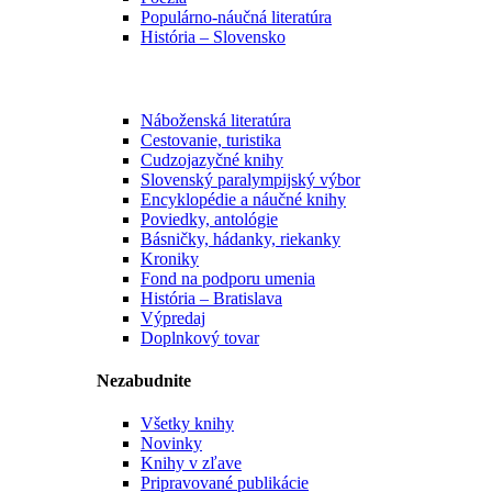
Populárno-náučná literatúra
História – Slovensko
Náboženská literatúra
Cestovanie, turistika
Cudzojazyčné knihy
Slovenský paralympijský výbor
Encyklopédie a náučné knihy
Poviedky, antológie
Básničky, hádanky, riekanky
Kroniky
Fond na podporu umenia
História – Bratislava
Výpredaj
Doplnkový tovar
Nezabudnite
Všetky knihy
Novinky
Knihy v zľave
Pripravované publikácie