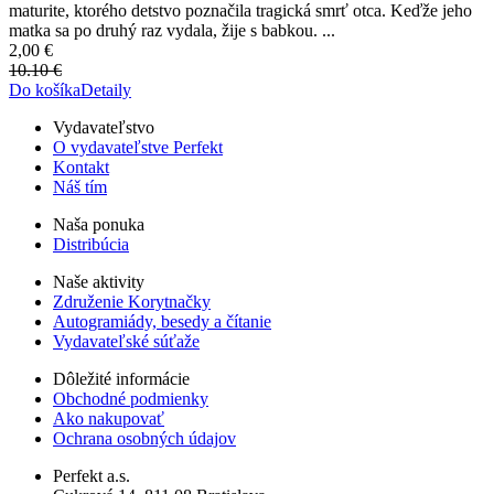
maturite, ktorého detstvo poznačila tragická smrť otca. Keďže jeho
matka sa po druhý raz vydala, žije s babkou. ...
2,00 €
10.10 €
Do košíka
Detaily
Vydavateľstvo
O vydavateľstve Perfekt
Kontakt
Náš tím
Naša ponuka
Distribúcia
Naše aktivity
Združenie Korytnačky
Autogramiády, besedy a čítanie
Vydavateľské súťaže
Dôležité informácie
Obchodné podmienky
Ako nakupovať
Ochrana osobných údajov
Perfekt a.s.