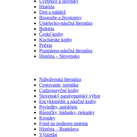
Učebnice a slovníky
História
Deti a mládež
Biografie a životopisy
Umelecko-náučná literatúra
Beletria
České knihy
Kuchárske knihy
Poézia
Populárno-náučná literatúra
História – Slovensko
Náboženská literatúra
Cestovanie, turistika
Cudzojazyčné knihy
Slovenský paralympijský výbor
Encyklopédie a náučné knihy
Poviedky, antológie
Básničky, hádanky, riekanky
Kroniky
Fond na podporu umenia
História – Bratislava
Výpredaj