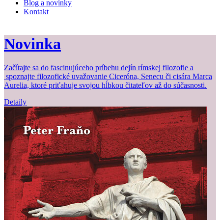
Blog a novinky
Kontakt
Novinka
Začítajte sa do fascinujúceho príbehu dejín rímskej filozofie a
Z
spoznajte filozofické uvažovanie Ciceróna, Senecu či cisára Marca
b
Aurelia, ktoré priťahuje svojou hĺbkou čitateľov až do súčasnosti.
Detaily