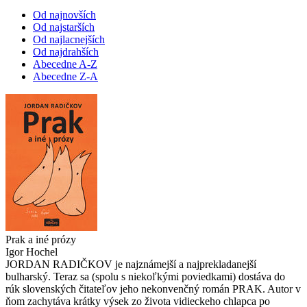
Od najnovších
Od najstarších
Od najlacnejších
Od najdrahších
Abecedne A-Z
Abecedne Z-A
Prak a iné prózy
Igor Hochel
JORDAN RADIČKOV je najznámejší a najprekladanejší
bulharský. Teraz sa (spolu s niekoľkými poviedkami) dostáva do
rúk slovenských čitateľov jeho nekonvenčný román PRAK. Autor v
ňom zachytáva krátky výsek zo života vidieckeho chlapca po