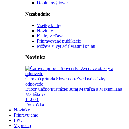
Doplnkový tovar
Nezabudnite
Všetky knihy
Novinky
Knihy v zľave
Pripravované publikácie
Môžete si vytlačiť vlastnú knihu
Novinka
Čarovná príroda Slovenska-Zvedavé otázky a
odpovede
Ľubor Čačko/Ilustrácie: Juraj Martiška a Maximiliána
Martišková
11,00 €
Do košíka
Novinky
Pripravujeme
FPU
Výpredaj