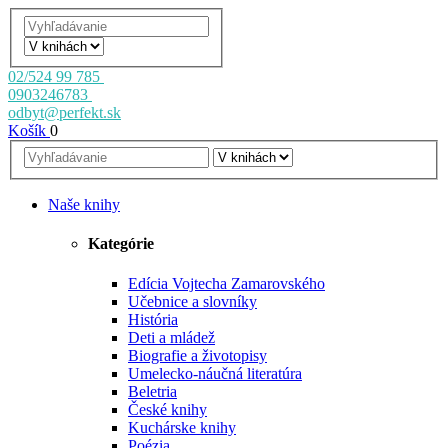
02/524 99 785
0903246783
odbyt@perfekt.sk
Košík
0
Naše knihy
Kategórie
Edícia Vojtecha Zamarovského
Učebnice a slovníky
História
Deti a mládež
Biografie a životopisy
Umelecko-náučná literatúra
Beletria
České knihy
Kuchárske knihy
Poézia