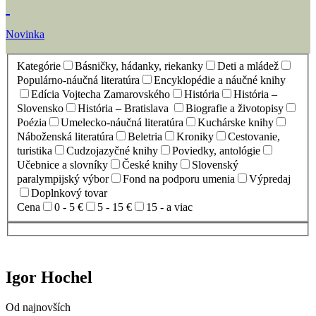
Novinka
Kategórie
Básničky, hádanky, riekanky
Deti a mládež
Populárno-náučná literatúra
Encyklopédie a náučné knihy
Edícia Vojtecha Zamarovského
História
História –
Slovensko
História – Bratislava
Biografie a životopisy
Poézia
Umelecko-náučná literatúra
Kuchárske knihy
Náboženská literatúra
Beletria
Kroniky
Cestovanie,
turistika
Cudzojazyčné knihy
Poviedky, antológie
Učebnice a slovníky
České knihy
Slovenský
paralympijský výbor
Fond na podporu umenia
Výpredaj
Doplnkový tovar
Cena
0 - 5 €
5 - 15 €
15 - a viac
Igor Hochel
Od najnovších