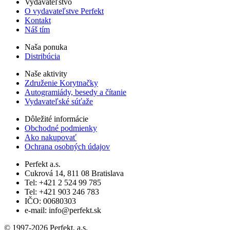
Vydavateľstvo
O vydavateľstve Perfekt
Kontakt
Náš tím
Naša ponuka
Distribúcia
Naše aktivity
Združenie Korytnačky
Autogramiády, besedy a čítanie
Vydavateľské súťaže
Dôležité informácie
Obchodné podmienky
Ako nakupovať
Ochrana osobných údajov
Perfekt a.s.
Cukrová 14, 811 08 Bratislava
Tel: +421 2 524 99 785
Tel: +421 903 246 783
IČO: 00680303
e-mail: info@perfekt.sk
© 1997-2026 Perfekt, a.s.