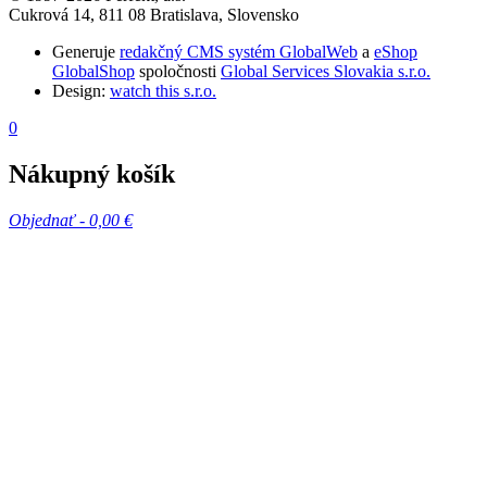
Cukrová 14, 811 08 Bratislava, Slovensko
Generuje
redakčný CMS systém GlobalWeb
a
eShop
GlobalShop
spoločnosti
Global Services Slovakia s.r.o.
Design:
watch this s.r.o.
0
Nákupný košík
Objednať -
0,00 €