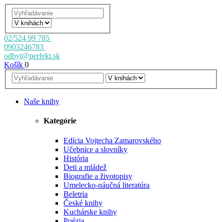
02/524 99 785
0903246783
odbyt@perfekt.sk
Košík
0
Naše knihy
Kategórie
Edícia Vojtecha Zamarovského
Učebnice a slovníky
História
Deti a mládež
Biografie a životopisy
Umelecko-náučná literatúra
Beletria
České knihy
Kuchárske knihy
Poézia