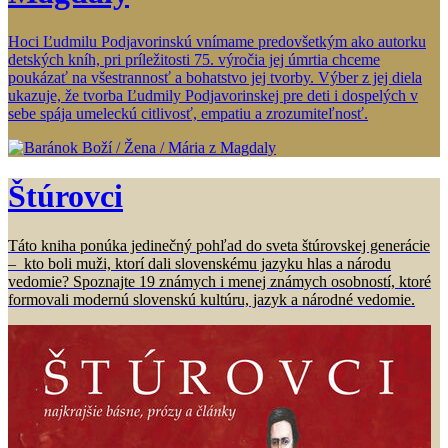
Hoci Ľudmilu Podjavorinskú vnímame predovšetkým ako autorku
detských kníh, pri príležitosti 75. výročia jej úmrtia chceme
poukázať na všestrannosť a bohatstvo jej tvorby. Výber z jej diela
ukazuje, že tvorba Ľudmily Podjavorinskej pre deti i dospelých v
sebe spája umeleckú citlivosť, empatiu a zrozumiteľnosť.
Štúrovci
Táto kniha ponúka jedinečný pohľad do sveta štúrovskej generácie
– kto boli muži, ktorí dali slovenskému jazyku hlas a národu
vedomie? Spoznajte 19 známych i menej známych osobností, ktoré
formovali modernú slovenskú kultúru, jazyk a národné vedomie.