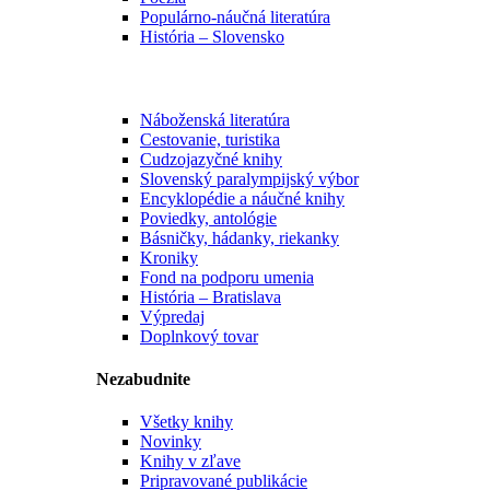
Populárno-náučná literatúra
História – Slovensko
Náboženská literatúra
Cestovanie, turistika
Cudzojazyčné knihy
Slovenský paralympijský výbor
Encyklopédie a náučné knihy
Poviedky, antológie
Básničky, hádanky, riekanky
Kroniky
Fond na podporu umenia
História – Bratislava
Výpredaj
Doplnkový tovar
Nezabudnite
Všetky knihy
Novinky
Knihy v zľave
Pripravované publikácie