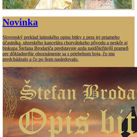
Novinka
Slovenský preklad latinského opisu bitky z pera jej priameho
účastníka, uhorského kancelára chorvátskeho pôvodu a neskôr aj
biskupa Štefana Brodariča predstavuje azda najdôležitejší prameň
pre dôkladnejšie oboznámenie sa s priebehom boja, čo mu
predchádzalo a čo po ňom nasledovalo.