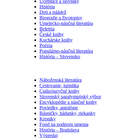
Učebnice a slovníky
História
Deti a mládež
Biografie a životopisy
Umelecko-náučná literatúra
Beletria
České knihy
Kuchárske knihy
Poézia
Populárno-náučná literatúra
História – Slovensko
Náboženská literatúra
Cestovanie, turistika
Cudzojazyčné knihy
Slovenský paralympijský výbor
Encyklopédie a náučné knihy
Poviedky, antológie
Básničky, hádanky, riekanky
Kroniky
Fond na podporu umenia
História – Bratislava
Výpredaj