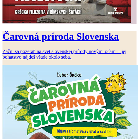
Čarovná príroda Slovenska
Začni sa pozerať na svet slovenskej prírody novými očami – jej
bohatstvo nájdeš všade okolo seba.