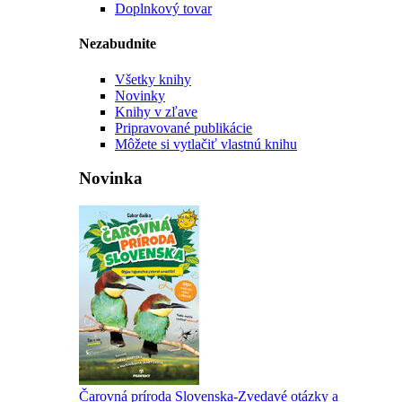
Doplnkový tovar
Nezabudnite
Všetky knihy
Novinky
Knihy v zľave
Pripravované publikácie
Môžete si vytlačiť vlastnú knihu
Novinka
Čarovná príroda Slovenska-Zvedavé otázky a