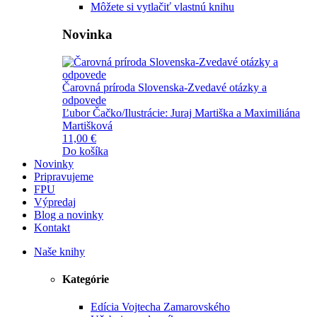
Môžete si vytlačiť vlastnú knihu
Novinka
Čarovná príroda Slovenska-Zvedavé otázky a
odpovede
Ľubor Čačko/Ilustrácie: Juraj Martiška a Maximiliána
Martišková
11,00 €
Do košíka
Novinky
Pripravujeme
FPU
Výpredaj
Blog a novinky
Kontakt
Naše knihy
Kategórie
Edícia Vojtecha Zamarovského