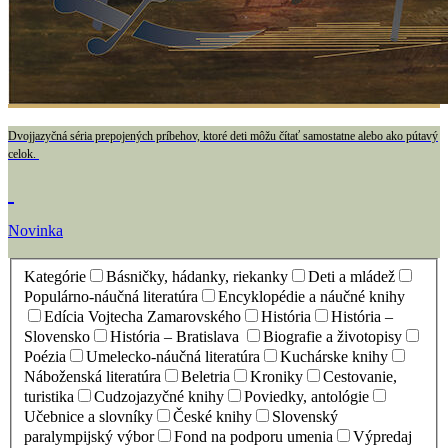
Dvojjazyčná séria prepojených príbehov, ktoré deti môžu čítať samostatne alebo ako pútavý
celok.
Novinka
Kategórie
Básničky, hádanky, riekanky
Deti a mládež
Populárno-náučná literatúra
Encyklopédie a náučné knihy
Edícia Vojtecha Zamarovského
História
História –
Slovensko
História – Bratislava
Biografie a životopisy
Poézia
Umelecko-náučná literatúra
Kuchárske knihy
Náboženská literatúra
Beletria
Kroniky
Cestovanie,
turistika
Cudzojazyčné knihy
Poviedky, antológie
Učebnice a slovníky
České knihy
Slovenský
paralympijský výbor
Fond na podporu umenia
Výpredaj