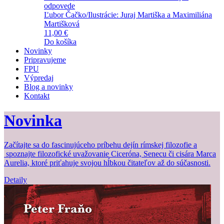
odpovede
Ľubor Čačko/Ilustrácie: Juraj Martiška a Maximiliána
Martišková
11,00 €
Do košíka
Novinky
Pripravujeme
FPU
Výpredaj
Blog a novinky
Kontakt
Novinka
Začítajte sa do fascinujúceho príbehu dejín rímskej filozofie a
spoznajte filozofické uvažovanie Ciceróna, Senecu či cisára Marca
Aurelia, ktoré priťahuje svojou hĺbkou čitateľov až do súčasnosti.
Detaily