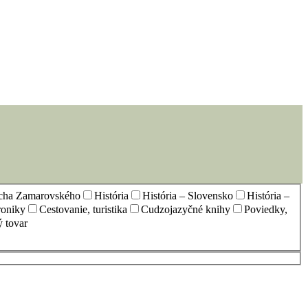
echa Zamarovského
História
História – Slovensko
História –
oniky
Cestovanie, turistika
Cudzojazyčné knihy
Poviedky,
 tovar