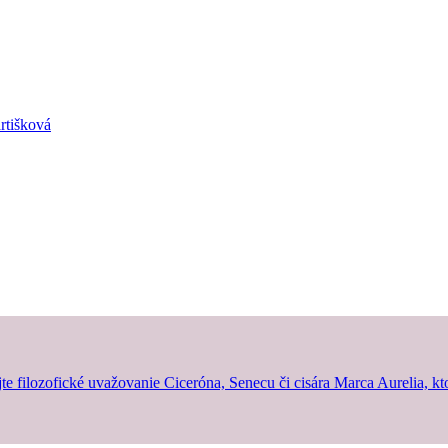
rtišková
jte filozofické uvažovanie Ciceróna, Senecu či cisára Marca Aurelia, kt