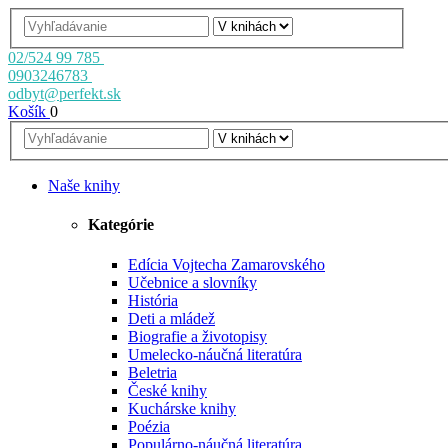
02/524 99 785
0903246783
odbyt@perfekt.sk
Košík
0
Naše knihy
Kategórie
Edícia Vojtecha Zamarovského
Učebnice a slovníky
História
Deti a mládež
Biografie a životopisy
Umelecko-náučná literatúra
Beletria
České knihy
Kuchárske knihy
Poézia
Populárno-náučná literatúra