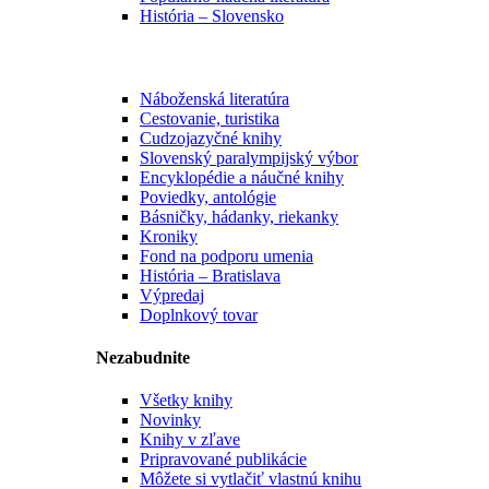
História – Slovensko
Náboženská literatúra
Cestovanie, turistika
Cudzojazyčné knihy
Slovenský paralympijský výbor
Encyklopédie a náučné knihy
Poviedky, antológie
Básničky, hádanky, riekanky
Kroniky
Fond na podporu umenia
História – Bratislava
Výpredaj
Doplnkový tovar
Nezabudnite
Všetky knihy
Novinky
Knihy v zľave
Pripravované publikácie
Môžete si vytlačiť vlastnú knihu