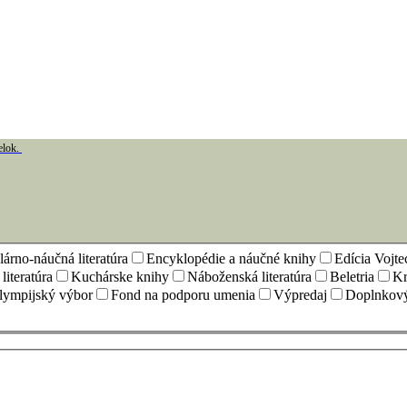
elok.
árno-náučná literatúra
Encyklopédie a náučné knihy
Edícia Vojt
iteratúra
Kuchárske knihy
Náboženská literatúra
Beletria
Kr
lympijský výbor
Fond na podporu umenia
Výpredaj
Doplnkový