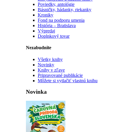
Poviedky, antológie
Básničky, hádanky, riekanky
Kroniky
Fond na podporu umenia
História – Bratislava
Výpredaj
Doplnkový tovar
Nezabudnite
Všetky knihy
Novinky
Knihy v zľave
Pripravované publikácie
Môžete si vytlačiť vlastnú knihu
Novinka