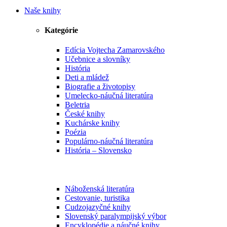
Naše knihy
Kategórie
Edícia Vojtecha Zamarovského
Učebnice a slovníky
História
Deti a mládež
Biografie a životopisy
Umelecko-náučná literatúra
Beletria
České knihy
Kuchárske knihy
Poézia
Populárno-náučná literatúra
História – Slovensko
Náboženská literatúra
Cestovanie, turistika
Cudzojazyčné knihy
Slovenský paralympijský výbor
Encyklopédie a náučné knihy