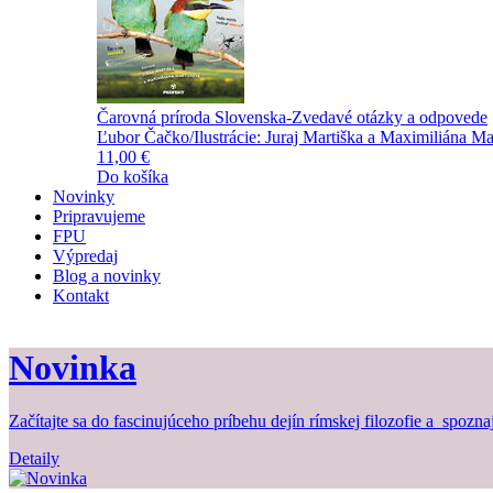
Čarovná príroda Slovenska-Zvedavé otázky a odpovede
Ľubor Čačko/Ilustrácie: Juraj Martiška a Maximiliána Ma
11,00 €
Do košíka
Novinky
Pripravujeme
FPU
Výpredaj
Blog a novinky
Kontakt
Novinka
Začítajte sa do fascinujúceho príbehu dejín rímskej filozofie a spozna
Detaily