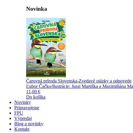
Novinka
Čarovná príroda Slovenska-Zvedavé otázky a odpovede
Ľubor Čačko/Ilustrácie: Juraj Martiška a Maximiliána Ma
11,00 €
Do košíka
Novinky
Pripravujeme
FPU
Výpredaj
Blog a novinky
Kontakt