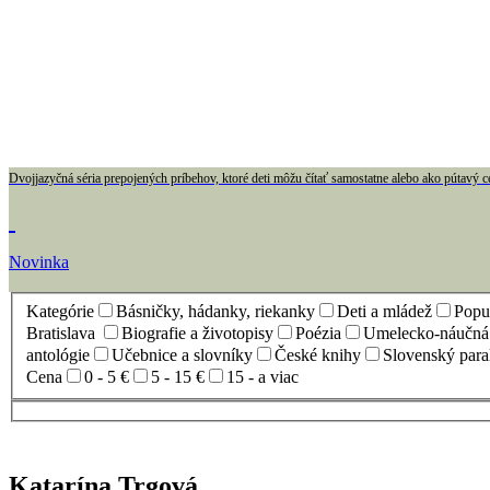
Dvojjazyčná séria prepojených príbehov, ktoré deti môžu čítať samostatne alebo ako pútavý c
Novinka
Kategórie
Básničky, hádanky, riekanky
Deti a mládež
Popul
Bratislava
Biografie a životopisy
Poézia
Umelecko-náučná l
antológie
Učebnice a slovníky
České knihy
Slovenský para
Cena
0 - 5 €
5 - 15 €
15 - a viac
Katarína Trgová