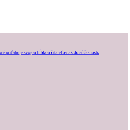
oré priťahuje svojou hĺbkou čitateľov až do súčasnosti.