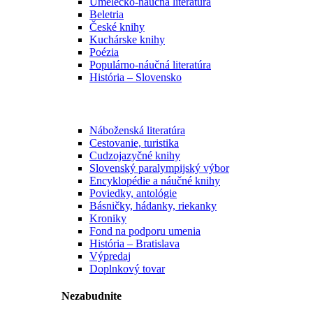
Umelecko-náučná literatúra
Beletria
České knihy
Kuchárske knihy
Poézia
Populárno-náučná literatúra
História – Slovensko
Náboženská literatúra
Cestovanie, turistika
Cudzojazyčné knihy
Slovenský paralympijský výbor
Encyklopédie a náučné knihy
Poviedky, antológie
Básničky, hádanky, riekanky
Kroniky
Fond na podporu umenia
História – Bratislava
Výpredaj
Doplnkový tovar
Nezabudnite