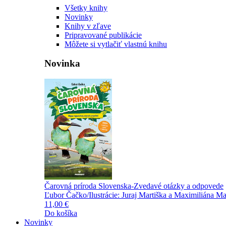
Všetky knihy
Novinky
Knihy v zľave
Pripravované publikácie
Môžete si vytlačiť vlastnú knihu
Novinka
Čarovná príroda Slovenska-Zvedavé otázky a odpovede
Ľubor Čačko/Ilustrácie: Juraj Martiška a Maximiliána Ma
11,00 €
Do košíka
Novinky