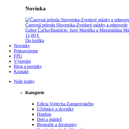
Novinka
Čarovná príroda Slovenska-Zvedavé otázky a odpovede
Ľubor Čačko/Ilustrácie: Juraj Martiška a Maximiliána Ma
11,00 €
Do košíka
Novinky
Pripravujeme
FPU
Výpredaj
Blog a novinky
Kontakt
Naše knihy
Kategórie
Edícia Vojtecha Zamarovského
Učebnice a slovníky
História
Deti a mládež
Biografie a životopisy