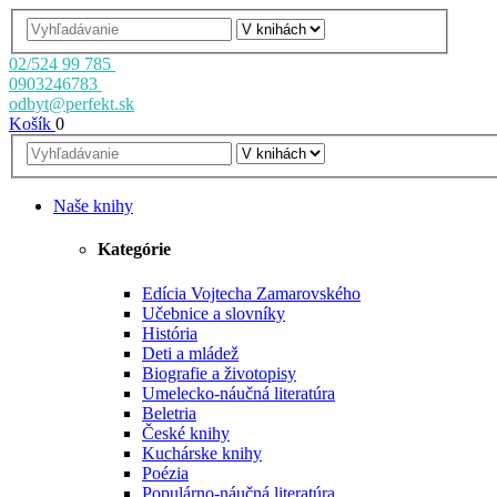
02/524 99 785
0903246783
odbyt@perfekt.sk
Košík
0
Naše knihy
Kategórie
Edícia Vojtecha Zamarovského
Učebnice a slovníky
História
Deti a mládež
Biografie a životopisy
Umelecko-náučná literatúra
Beletria
České knihy
Kuchárske knihy
Poézia
Populárno-náučná literatúra