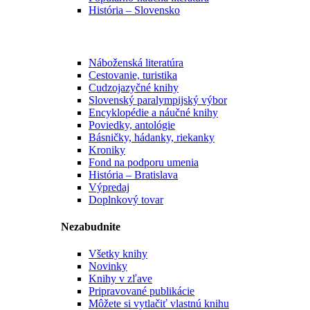
História – Slovensko
Náboženská literatúra
Cestovanie, turistika
Cudzojazyčné knihy
Slovenský paralympijský výbor
Encyklopédie a náučné knihy
Poviedky, antológie
Básničky, hádanky, riekanky
Kroniky
Fond na podporu umenia
História – Bratislava
Výpredaj
Doplnkový tovar
Nezabudnite
Všetky knihy
Novinky
Knihy v zľave
Pripravované publikácie
Môžete si vytlačiť vlastnú knihu