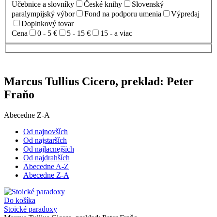
Učebnice a slovníky
České knihy
Slovenský
paralympijský výbor
Fond na podporu umenia
Výpredaj
Doplnkový tovar
Cena
0 - 5 €
5 - 15 €
15 - a viac
Marcus Tullius Cicero, preklad: Peter
Fraňo
Abecedne Z-A
Od najnovších
Od najstarších
Od najlacnejších
Od najdrahších
Abecedne A-Z
Abecedne Z-A
Do košíka
Stoické paradoxy