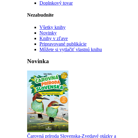
Doplnkový tovar
Nezabudnite
Všetky knihy
Novinky
Knihy v zľave
Pripravované publikácie
Môžete si vytlačiť vlastnú knihu
Novinka
Čarovná príroda Slovenska-Zvedavé otázky a