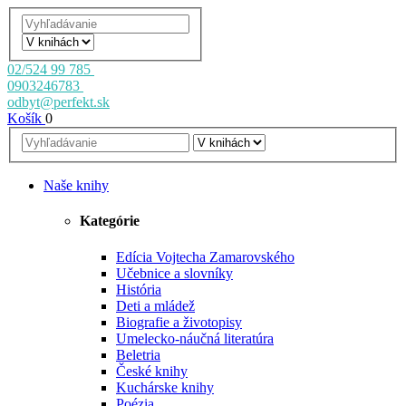
02/524 99 785
0903246783
odbyt@perfekt.sk
Košík
0
Naše knihy
Kategórie
Edícia Vojtecha Zamarovského
Učebnice a slovníky
História
Deti a mládež
Biografie a životopisy
Umelecko-náučná literatúra
Beletria
České knihy
Kuchárske knihy
Poézia