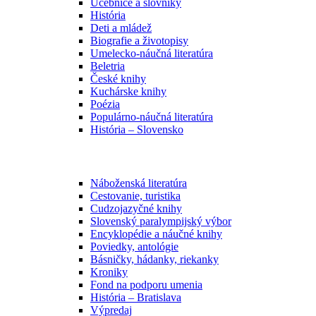
Učebnice a slovníky
História
Deti a mládež
Biografie a životopisy
Umelecko-náučná literatúra
Beletria
České knihy
Kuchárske knihy
Poézia
Populárno-náučná literatúra
História – Slovensko
Náboženská literatúra
Cestovanie, turistika
Cudzojazyčné knihy
Slovenský paralympijský výbor
Encyklopédie a náučné knihy
Poviedky, antológie
Básničky, hádanky, riekanky
Kroniky
Fond na podporu umenia
História – Bratislava
Výpredaj