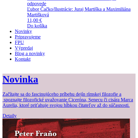
odpovede
Ľubor Čačko/Ilustrácie: Juraj Martiška a Maximiliána
Martišková
11,00 €
Do košíka
Novinky
Pripravujeme
FPU
Výpredaj
Blog a novinky
Kontakt
Novinka
Začítajte sa do fascinujúceho príbehu dejín rímskej filozofie a
Z
spoznajte filozofické uvažovanie Ciceróna, Senecu či cisára Marca
b
Aurelia, ktoré priťahuje svojou hĺbkou čitateľov až do súčasnosti.
Detaily