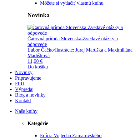
Môžete si vytlačiť vlastnú knihu
Novinka
Čarovná príroda Slovenska-Zvedavé otázky a
odpovede
Ľubor Čačko/Ilustrácie: Juraj Martiška a Maximiliána
Martišková
11,00 €
Do košíka
Novinky
Pripravujeme
FPU
Výpredaj
Blog a novinky
Kontakt
Naše knihy
Kategórie
Edícia Vojtecha Zamarovského