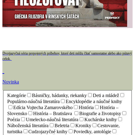
Dvojjazyčná séria prepojených príbehov, ktoré deti môžu čítať samostatne alebo ako pútavý
celok.
Novinka
Kategórie
Básničky, hádanky, riekanky
Deti a mládež
Populárno-náučná literatúra
Encyklopédie a náučné knihy
Edícia Vojtecha Zamarovského
História
História –
Slovensko
História – Bratislava
Biografie a životopisy
Poézia
Umelecko-náučná literatúra
Kuchárske knihy
Náboženská literatúra
Beletria
Kroniky
Cestovanie,
turistika
Cudzojazyčné knihy
Poviedky, antológie