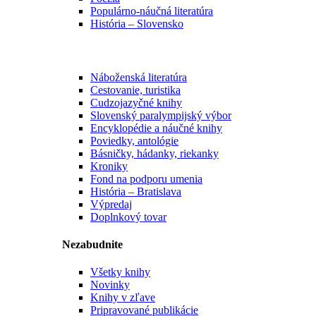
Populárno-náučná literatúra
História – Slovensko
Náboženská literatúra
Cestovanie, turistika
Cudzojazyčné knihy
Slovenský paralympijský výbor
Encyklopédie a náučné knihy
Poviedky, antológie
Básničky, hádanky, riekanky
Kroniky
Fond na podporu umenia
História – Bratislava
Výpredaj
Doplnkový tovar
Nezabudnite
Všetky knihy
Novinky
Knihy v zľave
Pripravované publikácie