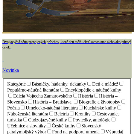
Dvojjazyčná séria prepojených príbehov, ktoré deti môžu čítať samostatne alebo ako pútavý
celok.
Novinka
Kategórie
Básničky, hádanky, riekanky
Deti a mládež
Populárno-náučná literatúra
Encyklopédie a náučné knihy
Edícia Vojtecha Zamarovského
História
História –
Slovensko
História – Bratislava
Biografie a životopisy
Poézia
Umelecko-náučná literatúra
Kuchárske knihy
Náboženská literatúra
Beletria
Kroniky
Cestovanie,
turistika
Cudzojazyčné knihy
Poviedky, antológie
Učebnice a slovníky
České knihy
Slovenský
paralympijský výbor
Fond na podporu umenia
Výpredaj