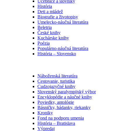
Učebnice a slovníky
História
Deti a mládež
Biografie a životopisy
Umelecko-náučná literatúra
Beletria
České knihy
Kuchárske knihy
Poézia
Populárno-náučná literatúra
História – Slovensko
Náboženská literatúra
Cestovanie, turistika
Cudzojazyčné knihy
Slovenský paralympijský výbor
Encyklopédie a náučné knihy
Poviedky, antológie
Básničky, hádanky, riekanky
Kroniky
Fond na podporu umenia
História – Bratislava
Výpredaj