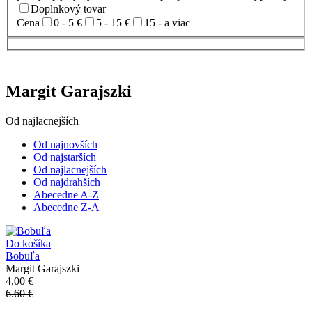
Doplnkový tovar
Cena
0 - 5 €
5 - 15 €
15 - a viac
Margit Garajszki
Od najlacnejších
Od najnovších
Od najstarších
Od najlacnejších
Od najdrahších
Abecedne A-Z
Abecedne Z-A
Do košíka
Bobuľa
Margit Garajszki
4,00 €
6.60 €