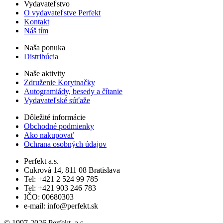
Vydavateľstvo
O vydavateľstve Perfekt
Kontakt
Náš tím
Naša ponuka
Distribúcia
Naše aktivity
Združenie Korytnačky
Autogramiády, besedy a čítanie
Vydavateľské súťaže
Dôležité informácie
Obchodné podmienky
Ako nakupovať
Ochrana osobných údajov
Perfekt a.s.
Cukrová 14, 811 08 Bratislava
Tel: +421 2 524 99 785
Tel: +421 903 246 783
IČO: 00680303
e-mail: info@perfekt.sk
© 1997-2026 Perfekt, a.s.