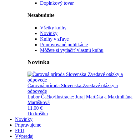
Doplnkový tovar
Nezabudnite
Všetky knihy
Novinky
Knihy v zľave
Pripravované publikácie
Môžete si vytlačiť vlastnú knihu
Novinka
Čarovná príroda Slovenska-Zvedavé otázky a
odpovede
Ľubor Čačko/Ilustrácie: Juraj Martiška a Maximiliána
Martišková
11,00 €
Do košíka
Novinky
Pripravujeme
FPU
Výpredaj