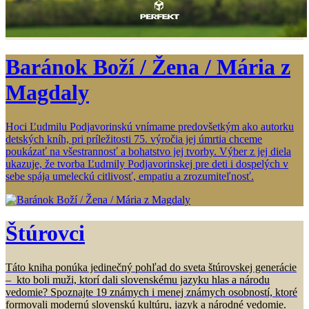
Baránok Boží / Žena / Mária z
Magdaly
Hoci Ľudmilu Podjavorinskú vnímame predovšetkým ako autorku
detských kníh, pri príležitosti 75. výročia jej úmrtia chceme
poukázať na všestrannosť a bohatstvo jej tvorby. Výber z jej diela
ukazuje, že tvorba Ľudmily Podjavorinskej pre deti i dospelých v
sebe spája umeleckú citlivosť, empatiu a zrozumiteľnosť.
Štúrovci
Táto kniha ponúka jedinečný pohľad do sveta štúrovskej generácie
– kto boli muži, ktorí dali slovenskému jazyku hlas a národu
vedomie? Spoznajte 19 známych i menej známych osobností, ktoré
formovali modernú slovenskú kultúru, jazyk a národné vedomie.