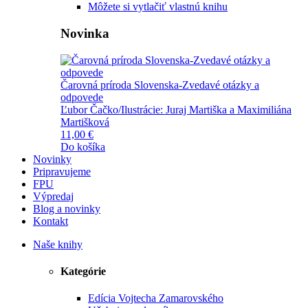
Môžete si vytlačiť vlastnú knihu
Novinka
Čarovná príroda Slovenska-Zvedavé otázky a
odpovede
Ľubor Čačko/Ilustrácie: Juraj Martiška a Maximiliána
Martišková
11,00 €
Do košíka
Novinky
Pripravujeme
FPU
Výpredaj
Blog a novinky
Kontakt
Naše knihy
Kategórie
Edícia Vojtecha Zamarovského