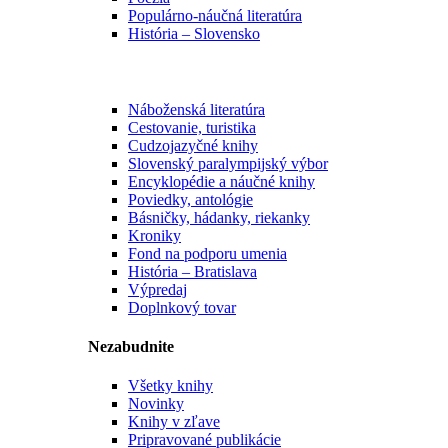
Populárno-náučná literatúra
História – Slovensko
Náboženská literatúra
Cestovanie, turistika
Cudzojazyčné knihy
Slovenský paralympijský výbor
Encyklopédie a náučné knihy
Poviedky, antológie
Básničky, hádanky, riekanky
Kroniky
Fond na podporu umenia
História – Bratislava
Výpredaj
Doplnkový tovar
Nezabudnite
Všetky knihy
Novinky
Knihy v zľave
Pripravované publikácie