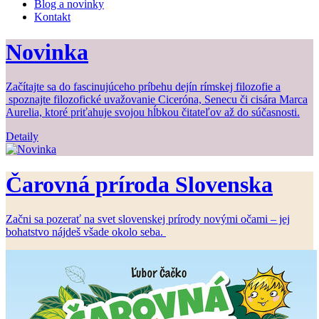
Blog a novinky
Kontakt
Novinka
Začítajte sa do fascinujúceho príbehu dejín rímskej filozofie a
spoznajte filozofické uvažovanie Ciceróna, Senecu či cisára Marca
Aurelia, ktoré priťahuje svojou hĺbkou čitateľov až do súčasnosti.
Detaily
Čarovná príroda Slovenska
Začni sa pozerať na svet slovenskej prírody novými očami – jej
bohatstvo nájdeš všade okolo seba.