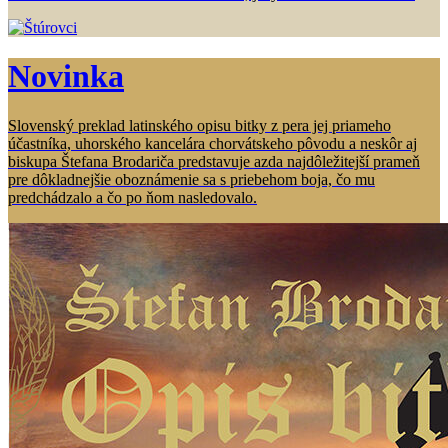
Novinka
Slovenský preklad latinského opisu bitky z pera jej priameho
účastníka, uhorského kancelára chorvátskeho pôvodu a neskôr aj
biskupa Štefana Brodariča predstavuje azda najdôležitejší prameň
pre dôkladnejšie oboznámenie sa s priebehom boja, čo mu
predchádzalo a čo po ňom nasledovalo.