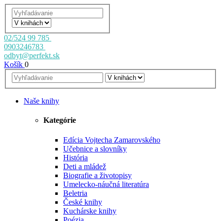
02/524 99 785
0903246783
odbyt@perfekt.sk
Košík
0
Naše knihy
Kategórie
Edícia Vojtecha Zamarovského
Učebnice a slovníky
História
Deti a mládež
Biografie a životopisy
Umelecko-náučná literatúra
Beletria
České knihy
Kuchárske knihy
Poézia