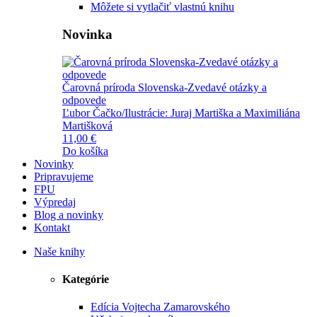
Môžete si vytlačiť vlastnú knihu
Novinka
Čarovná príroda Slovenska-Zvedavé otázky a
odpovede
Ľubor Čačko/Ilustrácie: Juraj Martiška a Maximiliána
Martišková
11,00 €
Do košíka
Novinky
Pripravujeme
FPU
Výpredaj
Blog a novinky
Kontakt
Naše knihy
Kategórie
Edícia Vojtecha Zamarovského