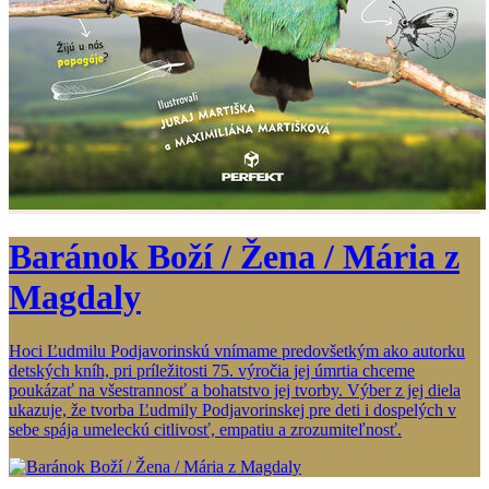
Baránok Boží / Žena / Mária z
Magdaly
Hoci Ľudmilu Podjavorinskú vnímame predovšetkým ako autorku
detských kníh, pri príležitosti 75. výročia jej úmrtia chceme
poukázať na všestrannosť a bohatstvo jej tvorby. Výber z jej diela
ukazuje, že tvorba Ľudmily Podjavorinskej pre deti i dospelých v
sebe spája umeleckú citlivosť, empatiu a zrozumiteľnosť.