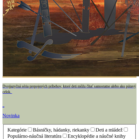
Dvojjazyčná séria prepojených príbehov, ktoré deti môžu čítať samostatne alebo ako pútavý
celok.
Novinka
Kategórie
Básničky, hádanky, riekanky
Deti a mládež
Populárno-náučná literatúra
Encyklopédie a náučné knihy