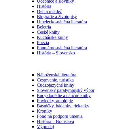
Učebnice a slovníky
História
Deti a mládež
Biografie a životopisy
Umelecko-náučná literatúra
Beletria
České knihy
Kuchárske knihy
Poézia
Populárno-náučná literatúra
História – Slovensko
Náboženská literatúra
Cestovanie, turistika
Cudzojazyčné knihy
Slovenský paralympijský výbor
Encyklopédie a náučné knihy
Poviedky, antológie
Básničky, hádanky, riekanky
Kroniky
Fond na podporu umenia
História – Bratislava
Výpredaj