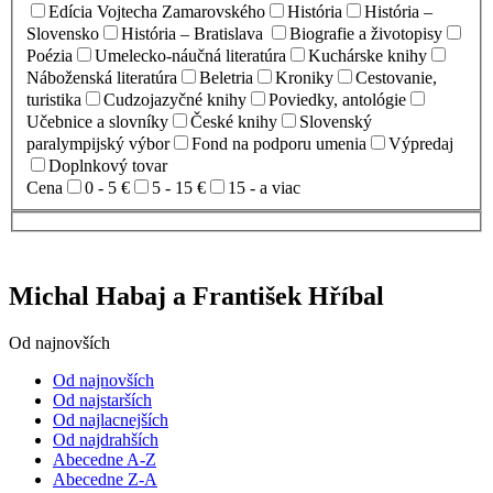
Edícia Vojtecha Zamarovského
História
História –
Slovensko
História – Bratislava
Biografie a životopisy
Poézia
Umelecko-náučná literatúra
Kuchárske knihy
Náboženská literatúra
Beletria
Kroniky
Cestovanie,
turistika
Cudzojazyčné knihy
Poviedky, antológie
Učebnice a slovníky
České knihy
Slovenský
paralympijský výbor
Fond na podporu umenia
Výpredaj
Doplnkový tovar
Cena
0 - 5 €
5 - 15 €
15 - a viac
Michal Habaj a František Hříbal
Od najnovších
Od najnovších
Od najstarších
Od najlacnejších
Od najdrahších
Abecedne A-Z
Abecedne Z-A