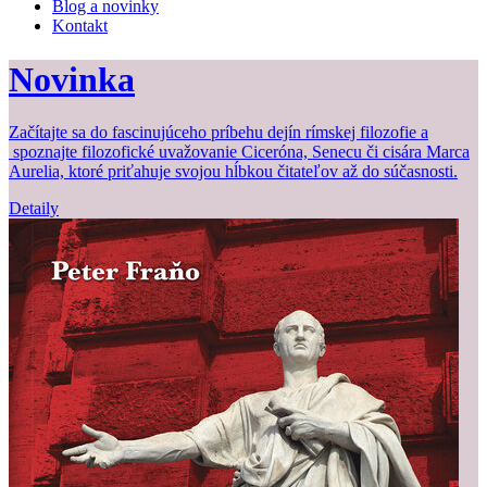
Blog a novinky
Kontakt
Novinka
Začítajte sa do fascinujúceho príbehu dejín rímskej filozofie a
spoznajte filozofické uvažovanie Ciceróna, Senecu či cisára Marca
Aurelia, ktoré priťahuje svojou hĺbkou čitateľov až do súčasnosti.
Detaily