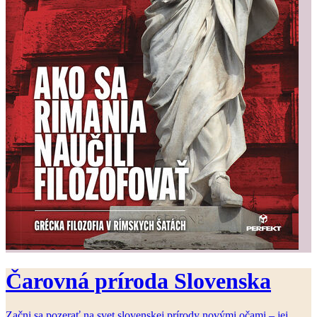
Čarovná príroda Slovenska
Začni sa pozerať na svet slovenskej prírody novými očami – jej