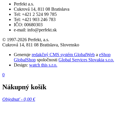
Perfekt a.s.
Cukrová 14, 811 08 Bratislava
Tel: +421 2 524 99 785
Tel: +421 903 246 783
IČO: 00680303
e-mail: info@perfekt.sk
© 1997-2026 Perfekt, a.s.
Cukrová 14, 811 08 Bratislava, Slovensko
Generuje
redakčný CMS systém GlobalWeb
a
eShop
GlobalShop
spoločnosti
Global Services Slovakia s.r.o.
Design:
watch this s.r.o.
0
Nákupný košík
Objednať -
0,00 €