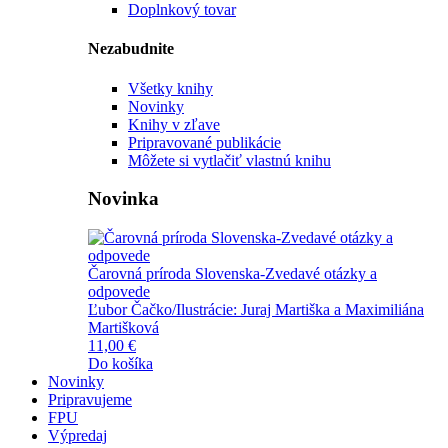
Doplnkový tovar
Nezabudnite
Všetky knihy
Novinky
Knihy v zľave
Pripravované publikácie
Môžete si vytlačiť vlastnú knihu
Novinka
Čarovná príroda Slovenska-Zvedavé otázky a
odpovede
Ľubor Čačko/Ilustrácie: Juraj Martiška a Maximiliána
Martišková
11,00 €
Do košíka
Novinky
Pripravujeme
FPU
Výpredaj