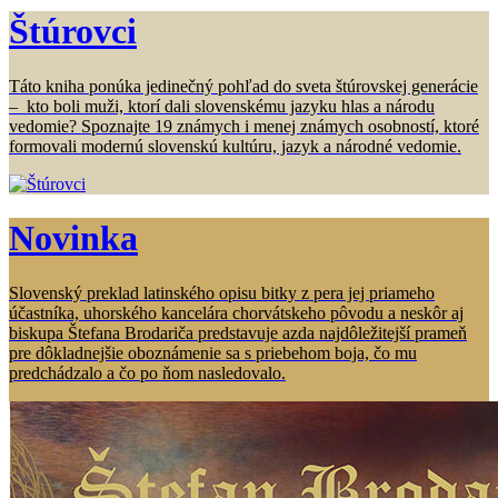
Štúrovci
Táto kniha ponúka jedinečný pohľad do sveta štúrovskej generácie
– kto boli muži, ktorí dali slovenskému jazyku hlas a národu
vedomie? Spoznajte 19 známych i menej známych osobností, ktoré
formovali modernú slovenskú kultúru, jazyk a národné vedomie.
Novinka
Slovenský preklad latinského opisu bitky z pera jej priameho
účastníka, uhorského kancelára chorvátskeho pôvodu a neskôr aj
biskupa Štefana Brodariča predstavuje azda najdôležitejší prameň
pre dôkladnejšie oboznámenie sa s priebehom boja, čo mu
predchádzalo a čo po ňom nasledovalo.