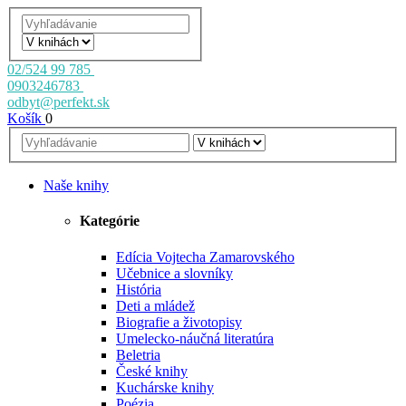
02/524 99 785
0903246783
odbyt@perfekt.sk
Košík
0
Naše knihy
Kategórie
Edícia Vojtecha Zamarovského
Učebnice a slovníky
História
Deti a mládež
Biografie a životopisy
Umelecko-náučná literatúra
Beletria
České knihy
Kuchárske knihy
Poézia