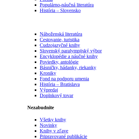
Populárno-náučná literatúra
História – Slovensko
Náboženská literatúra
Cestovanie, turistika
Cudzojazyčné knihy
Slovenský paralympijský výbor
Encyklopédie a náučné knihy
Poviedky, antológie
Básničky, hádanky, riekanky
Kroniky
Fond na podporu umenia
História – Bratislava
Výpredaj
Doplnkový tovar
Nezabudnite
Všetky knihy
Novinky
Knihy v zľave
Pripravované publikácie