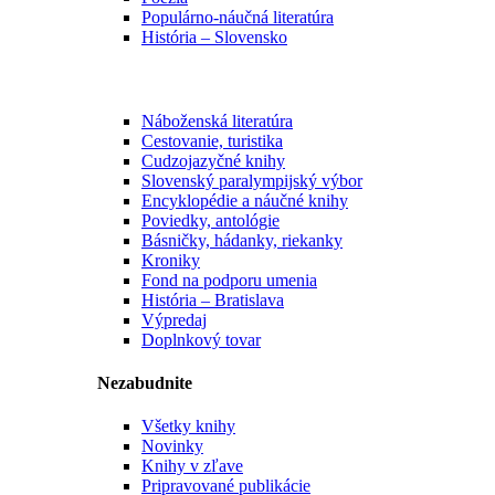
Populárno-náučná literatúra
História – Slovensko
Náboženská literatúra
Cestovanie, turistika
Cudzojazyčné knihy
Slovenský paralympijský výbor
Encyklopédie a náučné knihy
Poviedky, antológie
Básničky, hádanky, riekanky
Kroniky
Fond na podporu umenia
História – Bratislava
Výpredaj
Doplnkový tovar
Nezabudnite
Všetky knihy
Novinky
Knihy v zľave
Pripravované publikácie