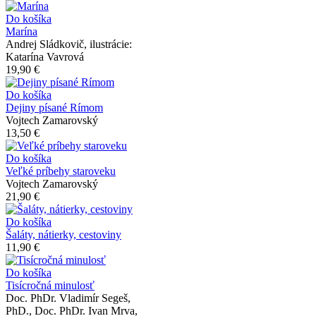
Do košíka
Marína
Andrej Sládkovič, ilustrácie:
Katarína Vavrová
19,90 €
Do košíka
Dejiny písané Rímom
Vojtech Zamarovský
13,50 €
Do košíka
Veľké príbehy staroveku
Vojtech Zamarovský
21,90 €
Do košíka
Šaláty, nátierky, cestoviny
11,90 €
Do košíka
Tisícročná minulosť
Doc. PhDr. Vladimír Segeš,
PhD., Doc. PhDr. Ivan Mrva,