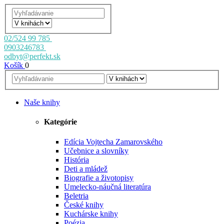
02/524 99 785
0903246783
odbyt@perfekt.sk
Košík
0
Naše knihy
Kategórie
Edícia Vojtecha Zamarovského
Učebnice a slovníky
História
Deti a mládež
Biografie a životopisy
Umelecko-náučná literatúra
Beletria
České knihy
Kuchárske knihy
Poézia