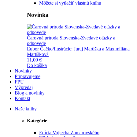
Môžete si vytlačiť vlastnú knihu
Novinka
Čarovná príroda Slovenska-Zvedavé otázky a
odpovede
Ľubor Čačko/Ilustrácie: Juraj Martiška a Maximiliána
Martišková
11,00 €
Do košíka
Novinky
Pripravujeme
FPU
Výpredaj
Blog a novinky
Kontakt
Naše knihy
Kategórie
Edícia Vojtecha Zamarovského