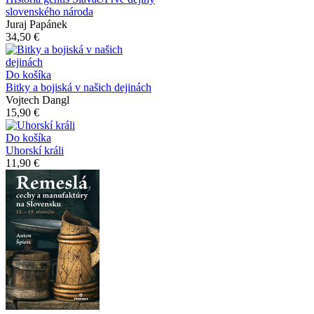
slovenského národa
Juraj Papánek
34,50 €
Do košíka
Bitky a bojiská v našich dejinách
Vojtech Dangl
15,90 €
Do košíka
Uhorskí králi
11,90 €