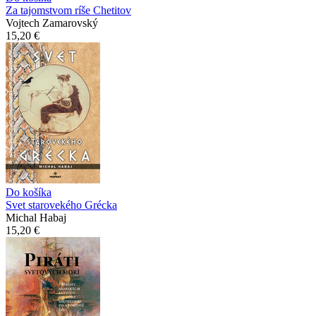
Za tajomstvom ríše Chetitov
Vojtech Zamarovský
15,20 €
Do košíka
Svet starovekého Grécka
Michal Habaj
15,20 €