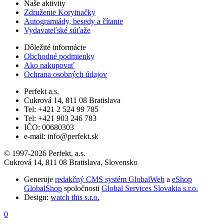
Naše aktivity
Združenie Korytnačky
Autogramiády, besedy a čítanie
Vydavateľské súťaže
Dôležité informácie
Obchodné podmienky
Ako nakupovať
Ochrana osobných údajov
Perfekt a.s.
Cukrová 14, 811 08 Bratislava
Tel: +421 2 524 99 785
Tel: +421 903 246 783
IČO: 00680303
e-mail: info@perfekt.sk
© 1997-2026 Perfekt, a.s.
Cukrová 14, 811 08 Bratislava, Slovensko
Generuje
redakčný CMS systém GlobalWeb
a
eShop
GlobalShop
spoločnosti
Global Services Slovakia s.r.o.
Design:
watch this s.r.o.
0