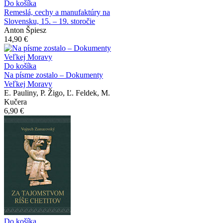
Do košíka
Remeslá, cechy a manufaktúry na
Slovensku, 15. – 19. storočie
Anton Špiesz
14,90 €
Do košíka
Na písme zostalo – Dokumenty
Veľkej Moravy
E. Pauliny, P. Žigo, Ľ. Feldek, M.
Kučera
6,90 €
Do košíka