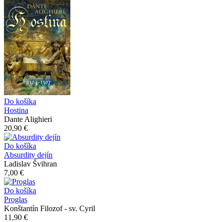
Do košíka
Hostina
Dante Alighieri
20,90 €
Do košíka
Absurdity dejín
Ladislav Švihran
7,00 €
Do košíka
Proglas
Konštantín Filozof - sv. Cyril
11,90 €