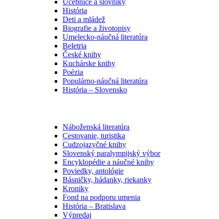
Učebnice a slovníky
História
Deti a mládež
Biografie a životopisy
Umelecko-náučná literatúra
Beletria
České knihy
Kuchárske knihy
Poézia
Populárno-náučná literatúra
História – Slovensko
Náboženská literatúra
Cestovanie, turistika
Cudzojazyčné knihy
Slovenský paralympijský výbor
Encyklopédie a náučné knihy
Poviedky, antológie
Básničky, hádanky, riekanky
Kroniky
Fond na podporu umenia
História – Bratislava
Výpredaj