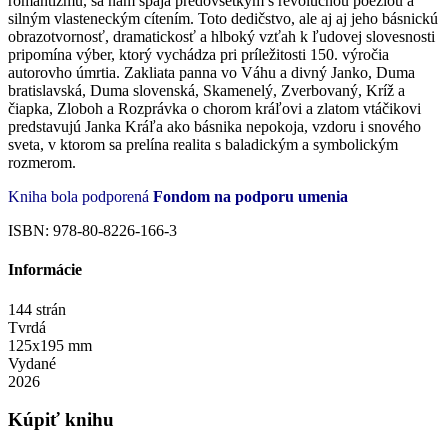
romantizmu, sa nám spája predovšetkým s revolučnou poéziou a
silným vlasteneckým cítením. Toto dedičstvo, ale aj aj jeho básnickú
obrazotvornosť, dramatickosť a hlboký vzťah k ľudovej slovesnosti
pripomína výber, ktorý vychádza pri príležitosti
150. výročia
autorovho úmrtia.
Zakliata panna vo Váhu a divný Janko, Duma
bratislavská, Duma slovenská, Skamenelý, Zverbovaný, Kríž a
čiapka, Zloboh a Rozprávka o chorom kráľovi a zlatom vtáčikovi
predstavujú Janka Kráľa ako básnika nepokoja, vzdoru i snového
sveta, v ktorom sa prelína realita s baladickým a symbolickým
rozmerom.
Kniha bola podporená
Fondom na podporu umenia
ISBN: 978-80-8226-166-3
Informácie
144 strán
Tvrdá
125x195 mm
Vydané
2026
Kúpiť knihu