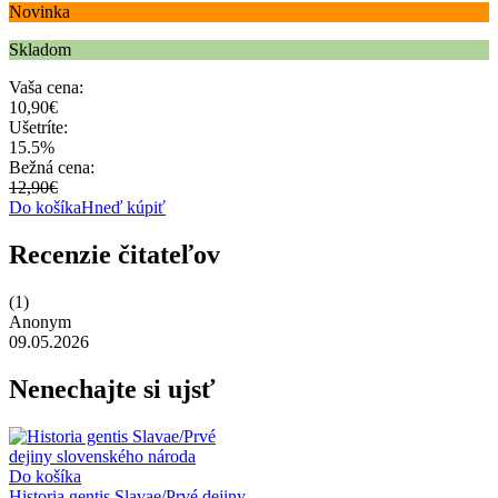
Novinka
Skladom
Vaša cena:
10,90€
Ušetríte:
15.5%
Bežná cena:
12,90€
Do košíka
Hneď kúpiť
Recenzie čitateľov
(1)
Anonym
09.05.2026
Nenechajte si ujsť
Do košíka
Historia gentis Slavae/Prvé dejiny