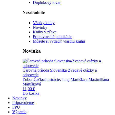
Doplnkový tovar
Nezabudnite
Všetky knihy
Novinky
Knihy v zľave
Pripravované publikácie
Môžete si vytlačiť vlastnú knihu
Novinka
Čarovná príroda Slovenska-Zvedavé otázky a
odpovede
Ľubor Čačko/Ilustrácie: Juraj Martiška a Maximiliána
Martišková
11,00 €
Do košíka
Novinky
Pripravujeme
FPU
Výpredaj