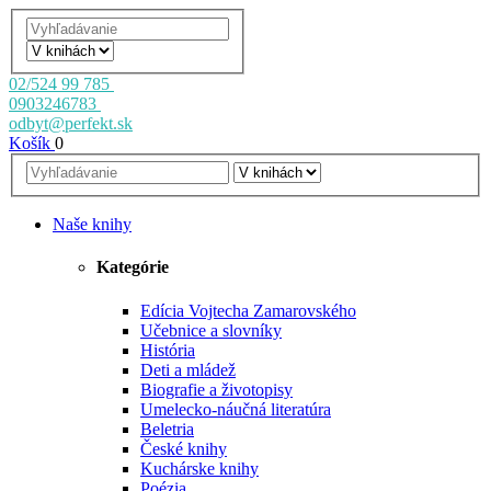
02/524 99 785
0903246783
odbyt@perfekt.sk
Košík
0
Naše knihy
Kategórie
Edícia Vojtecha Zamarovského
Učebnice a slovníky
História
Deti a mládež
Biografie a životopisy
Umelecko-náučná literatúra
Beletria
České knihy
Kuchárske knihy
Poézia