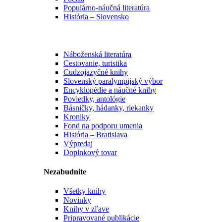
Populárno-náučná literatúra
História – Slovensko
Náboženská literatúra
Cestovanie, turistika
Cudzojazyčné knihy
Slovenský paralympijský výbor
Encyklopédie a náučné knihy
Poviedky, antológie
Básničky, hádanky, riekanky
Kroniky
Fond na podporu umenia
História – Bratislava
Výpredaj
Doplnkový tovar
Nezabudnite
Všetky knihy
Novinky
Knihy v zľave
Pripravované publikácie