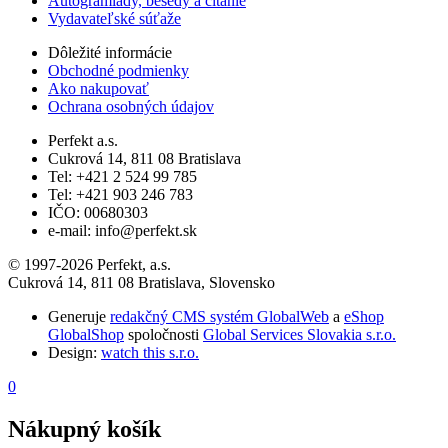
Autogramiády, besedy a čítanie
Vydavateľské súťaže
Dôležité informácie
Obchodné podmienky
Ako nakupovať
Ochrana osobných údajov
Perfekt a.s.
Cukrová 14, 811 08 Bratislava
Tel: +421 2 524 99 785
Tel: +421 903 246 783
IČO: 00680303
e-mail: info@perfekt.sk
© 1997-2026 Perfekt, a.s.
Cukrová 14, 811 08 Bratislava, Slovensko
Generuje
redakčný CMS systém GlobalWeb
a
eShop
GlobalShop
spoločnosti
Global Services Slovakia s.r.o.
Design:
watch this s.r.o.
0
Nákupný košík