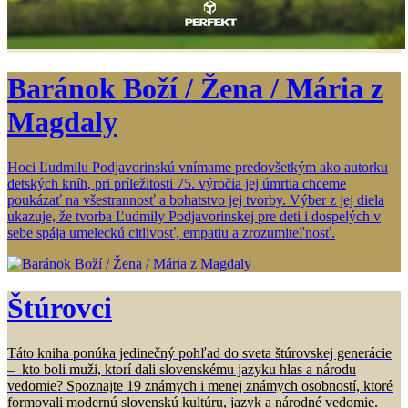
Baránok Boží / Žena / Mária z
Magdaly
Hoci Ľudmilu Podjavorinskú vnímame predovšetkým ako autorku
detských kníh, pri príležitosti 75. výročia jej úmrtia chceme
poukázať na všestrannosť a bohatstvo jej tvorby. Výber z jej diela
ukazuje, že tvorba Ľudmily Podjavorinskej pre deti i dospelých v
sebe spája umeleckú citlivosť, empatiu a zrozumiteľnosť.
Štúrovci
Táto kniha ponúka jedinečný pohľad do sveta štúrovskej generácie
– kto boli muži, ktorí dali slovenskému jazyku hlas a národu
vedomie? Spoznajte 19 známych i menej známych osobností, ktoré
formovali modernú slovenskú kultúru, jazyk a národné vedomie.