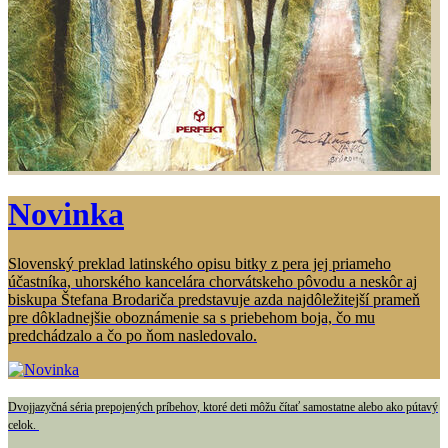
Novinka
Slovenský preklad latinského opisu bitky z pera jej priameho
účastníka, uhorského kancelára chorvátskeho pôvodu a neskôr aj
biskupa Štefana Brodariča predstavuje azda najdôležitejší prameň
pre dôkladnejšie oboznámenie sa s priebehom boja, čo mu
predchádzalo a čo po ňom nasledovalo.
Dvojjazyčná séria prepojených príbehov, ktoré deti môžu čítať samostatne alebo ako pútavý
celok.