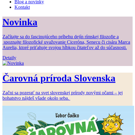
Blog a novinky
Kontakt
Novinka
Začítajte sa do fascinujúceho príbehu dejín rímskej filozofie a
spoznajte filozofické uvažovanie Ciceróna, Senecu či cisára Marca
Aurelia, ktoré priťahuje svojou hĺbkou čitateľov až do súčasnosti.
Detaily
Čarovná príroda Slovenska
Začni sa pozerať na svet slovenskej prírody novými očami – jej
bohatstvo nájdeš všade okolo seba.