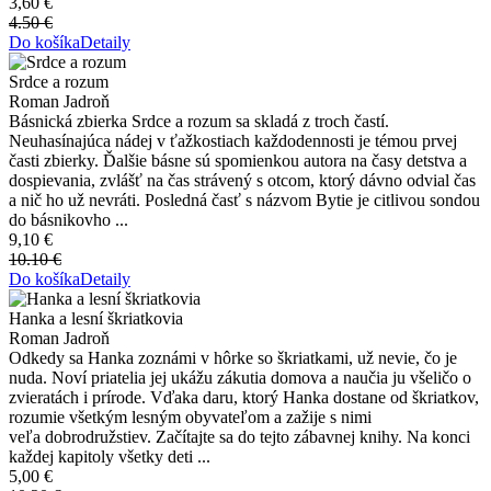
3,60 €
4.50 €
Do košíka
Detaily
Srdce a rozum
Roman Jadroň
Básnická zbierka Srdce a rozum sa skladá z troch častí.
Neuhasínajúca nádej v ťažkostiach každodennosti je témou prvej
časti zbierky. Ďalšie básne sú spomienkou autora na časy detstva a
dospievania, zvlášť na čas strávený s otcom, ktorý dávno odvial čas
a nič ho už nevráti. Posledná časť s názvom Bytie je citlivou sondou
do básnikovho ...
9,10 €
10.10 €
Do košíka
Detaily
Hanka a lesní škriatkovia
Roman Jadroň
Odkedy sa Hanka zoznámi v hôrke so škriatkami, už nevie, čo je
nuda. Noví priatelia jej ukážu zákutia domova a naučia ju všeličo o
zvieratách i prírode. Vďaka daru, ktorý Hanka dostane od škriatkov,
rozumie všetkým lesným obyvateľom a zažije s nimi
veľa dobrodružstiev. Začítajte sa do tejto zábavnej knihy. Na konci
každej kapitoly všetky deti ...
5,00 €