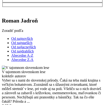
Roman Jadroň
Zoradiť podľa
Od najnovších
Od najstarších
Od najlacnejších
Od najdrahších
Abecedne A-Z
Abecedne Z-A
V tajomnom slovenskom lese
kolektív autorov
Vyber sa s nami do slovenskej prírody. Čaká na teba malá krajina s
veľkým bohatstvom. Zoznámiš sa s úžasnými zvieratkami, ktoré
môžeš stretnúť v lese, pri vode aj na poli. Všeličo sa o nich dozvieš
a zároveň sa zabavíš s krížovkou, osemsmerovkou, maľovankou či
pexesom. Nechýbajú ani pranostiky a básničky. Tak na čo ešte
čakáš? Príroda a ...