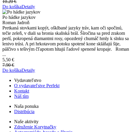
10.20 €
Do košíka
Detaily
Po hádke jazykov
Roman Jadroň
Pretkaná stovkami kopýt, ošklbané jazyky tráv, kam oči spočinú,
tečie zeleň, v diali sa bronia skaliská brál. Šíročina sa pred zrakom
perlí, pokropená diamantmi rosy, opozdený chumáč hmly k slnku sa
lenivo trúsi. A pri hrkotavom potoku spotené kone skláňajú šije,
pálčivo s tešivým čľapotom hltajú ľadové spenené kropaje. Roman
...
5,50 €
7.90 €
Do košíka
Detaily
Vydavateľstvo
O vydavateľstve Perfekt
Kontakt
Náš tím
Naša ponuka
Distribúcia
Naše aktivity
Združenie Korytnačky