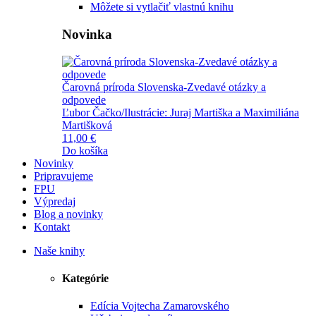
Môžete si vytlačiť vlastnú knihu
Novinka
Čarovná príroda Slovenska-Zvedavé otázky a
odpovede
Ľubor Čačko/Ilustrácie: Juraj Martiška a Maximiliána
Martišková
11,00 €
Do košíka
Novinky
Pripravujeme
FPU
Výpredaj
Blog a novinky
Kontakt
Naše knihy
Kategórie
Edícia Vojtecha Zamarovského