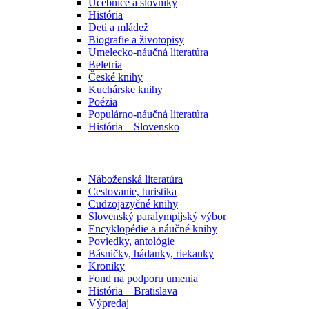
Učebnice a slovníky
História
Deti a mládež
Biografie a životopisy
Umelecko-náučná literatúra
Beletria
České knihy
Kuchárske knihy
Poézia
Populárno-náučná literatúra
História – Slovensko
Náboženská literatúra
Cestovanie, turistika
Cudzojazyčné knihy
Slovenský paralympijský výbor
Encyklopédie a náučné knihy
Poviedky, antológie
Básničky, hádanky, riekanky
Kroniky
Fond na podporu umenia
História – Bratislava
Výpredaj