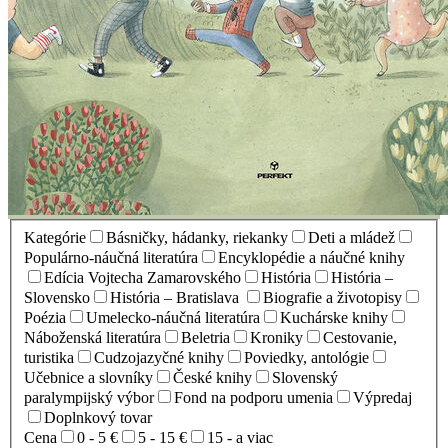
Kategórie
Básničky, hádanky, riekanky
Deti a mládež
Populárno-náučná literatúra
Encyklopédie a náučné knihy
Edícia Vojtecha Zamarovského
História
História –
Slovensko
História – Bratislava
Biografie a životopisy
Poézia
Umelecko-náučná literatúra
Kuchárske knihy
Náboženská literatúra
Beletria
Kroniky
Cestovanie,
turistika
Cudzojazyčné knihy
Poviedky, antológie
Učebnice a slovníky
České knihy
Slovenský
paralympijský výbor
Fond na podporu umenia
Výpredaj
Doplnkový tovar
Cena
0 - 5 €
5 - 15 €
15 - a viac