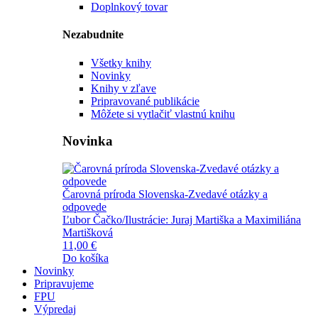
Doplnkový tovar
Nezabudnite
Všetky knihy
Novinky
Knihy v zľave
Pripravované publikácie
Môžete si vytlačiť vlastnú knihu
Novinka
Čarovná príroda Slovenska-Zvedavé otázky a
odpovede
Ľubor Čačko/Ilustrácie: Juraj Martiška a Maximiliána
Martišková
11,00 €
Do košíka
Novinky
Pripravujeme
FPU
Výpredaj