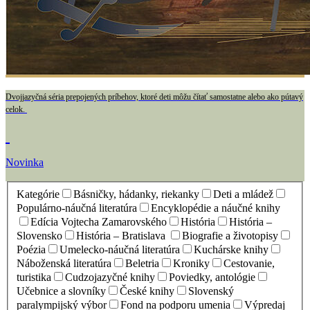
Dvojjazyčná séria prepojených príbehov, ktoré deti môžu čítať samostatne alebo ako pútavý
celok.
Novinka
Kategórie
Básničky, hádanky, riekanky
Deti a mládež
Populárno-náučná literatúra
Encyklopédie a náučné knihy
Edícia Vojtecha Zamarovského
História
História –
Slovensko
História – Bratislava
Biografie a životopisy
Poézia
Umelecko-náučná literatúra
Kuchárske knihy
Náboženská literatúra
Beletria
Kroniky
Cestovanie,
turistika
Cudzojazyčné knihy
Poviedky, antológie
Učebnice a slovníky
České knihy
Slovenský
paralympijský výbor
Fond na podporu umenia
Výpredaj