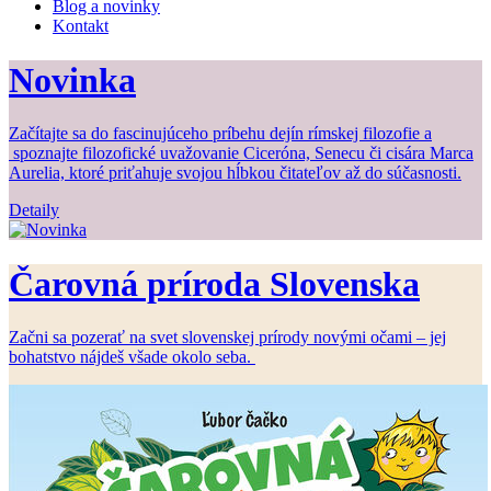
Blog a novinky
Kontakt
Novinka
Začítajte sa do fascinujúceho príbehu dejín rímskej filozofie a
spoznajte filozofické uvažovanie Ciceróna, Senecu či cisára Marca
Aurelia, ktoré priťahuje svojou hĺbkou čitateľov až do súčasnosti.
Detaily
Čarovná príroda Slovenska
Začni sa pozerať na svet slovenskej prírody novými očami – jej
bohatstvo nájdeš všade okolo seba.