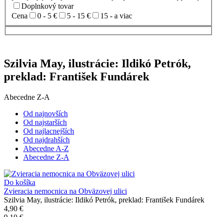
Doplnkový tovar
Cena
0 - 5 €
5 - 15 €
15 - a viac
Szilvia May, ilustrácie: Ildikó Petrók,
preklad: František Fundárek
Abecedne Z-A
Od najnovších
Od najstarších
Od najlacnejších
Od najdrahších
Abecedne A-Z
Abecedne Z-A
Do košíka
Zvieracia nemocnica na Obväzovej ulici
Szilvia May, ilustrácie: Ildikó Petrók, preklad: František Fundárek
4,90 €