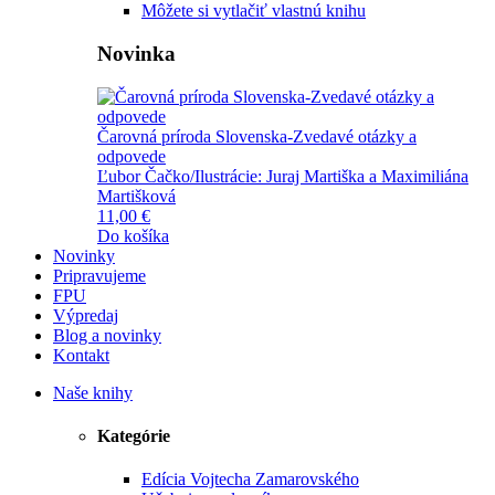
Môžete si vytlačiť vlastnú knihu
Novinka
Čarovná príroda Slovenska-Zvedavé otázky a
odpovede
Ľubor Čačko/Ilustrácie: Juraj Martiška a Maximiliána
Martišková
11,00 €
Do košíka
Novinky
Pripravujeme
FPU
Výpredaj
Blog a novinky
Kontakt
Naše knihy
Kategórie
Edícia Vojtecha Zamarovského