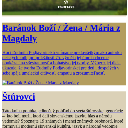
Baránok Boží / Žena / Mária z
Magdaly
Hoci Ľudmilu Podjavorinskú vnímame predovšetkým ako autorku
detských kníh, pri príležitosti 75. výročia jej úmrtia chceme
poukázať na všestrannosť a bohatstvo jej tvorby. Výber z jej diela
ukazuje, že tvorba Ľudmily Podjavorinskej pre deti i dospelých v
sebe spája umeleckú citlivosť, empatiu a zrozumiteľnosť.
Štúrovci
Táto kniha ponúka jedinečný pohľad do sveta štúrovskej generácie
– kto boli muži, ktorí dali slovenskému jazyku hlas a národu
vedomie? Spoznajte 19 známych i menej známych osobností, ktoré
formovali modernú slovenskú kultúru, jazyk a národné vedomie.