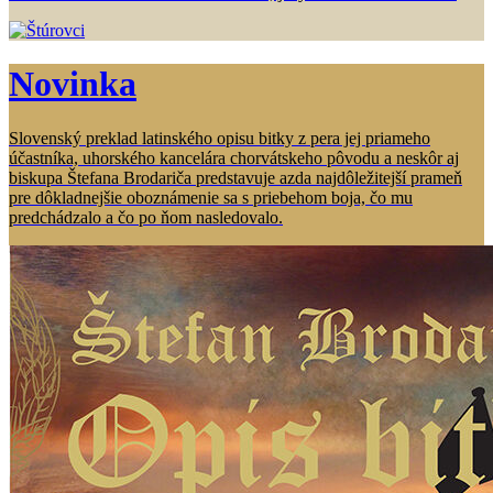
Novinka
Slovenský preklad latinského opisu bitky z pera jej priameho
účastníka, uhorského kancelára chorvátskeho pôvodu a neskôr aj
biskupa Štefana Brodariča predstavuje azda najdôležitejší prameň
pre dôkladnejšie oboznámenie sa s priebehom boja, čo mu
predchádzalo a čo po ňom nasledovalo.