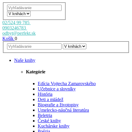
02/524 99 785
0903246783
odbyt@perfekt.sk
Košík
0
Naše knihy
Kategórie
Edícia Vojtecha Zamarovského
Učebnice a slovníky
História
Deti a mládež
Biografie a životopisy
Umelecko-náučná literatúra
Beletria
České knihy
Kuchárske knihy
Poézia