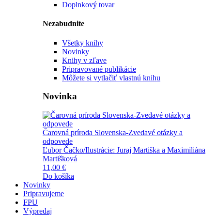
Doplnkový tovar
Nezabudnite
Všetky knihy
Novinky
Knihy v zľave
Pripravované publikácie
Môžete si vytlačiť vlastnú knihu
Novinka
Čarovná príroda Slovenska-Zvedavé otázky a
odpovede
Ľubor Čačko/Ilustrácie: Juraj Martiška a Maximiliána
Martišková
11,00 €
Do košíka
Novinky
Pripravujeme
FPU
Výpredaj