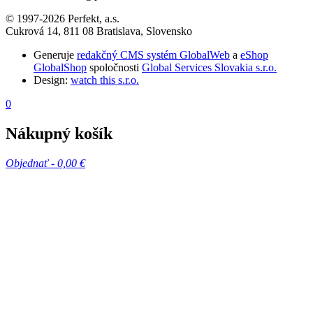
© 1997-2026 Perfekt, a.s.
Cukrová 14, 811 08 Bratislava, Slovensko
Generuje
redakčný CMS systém GlobalWeb
a
eShop
GlobalShop
spoločnosti
Global Services Slovakia s.r.o.
Design:
watch this s.r.o.
0
Nákupný košík
Objednať -
0,00 €