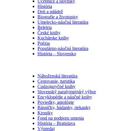
Učebnice a slovníky
História
Deti a mládež
Biografie a životopisy
Umelecko-náučná literatúra
Beletria
České knihy
Kuchárske knihy
Poézia
Populárno-náučná literatúra
História – Slovensko
Náboženská literatúra
Cestovanie, turistika
Cudzojazyčné knihy
Slovenský paralympijský výbor
Encyklopédie a náučné knihy
Poviedky, antológie
Básničky, hádanky, riekanky
Kroniky
Fond na podporu umenia
História – Bratislava
Výpredaj