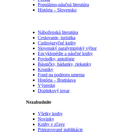
Populárno-náučná literatúra
História – Slovensko
Náboženská literatúra
Cestovanie, turistika
Cudzojazyčné knihy
Slovenský paralympijský výbor
Encyklopédie a náučné knihy
Poviedky, antológie
Básničky, hádanky, riekanky
Kroniky
Fond na podporu umenia
História – Bratislava
Výpredaj
Doplnkový tovar
Nezabudnite
Všetky knihy
Novinky
Knihy v zľave
Pripravované publikácie