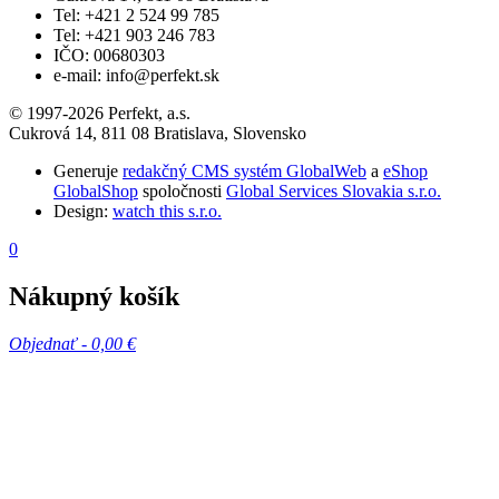
Tel: +421 2 524 99 785
Tel: +421 903 246 783
IČO: 00680303
e-mail: info@perfekt.sk
© 1997-2026 Perfekt, a.s.
Cukrová 14, 811 08 Bratislava, Slovensko
Generuje
redakčný CMS systém GlobalWeb
a
eShop
GlobalShop
spoločnosti
Global Services Slovakia s.r.o.
Design:
watch this s.r.o.
0
Nákupný košík
Objednať -
0,00 €