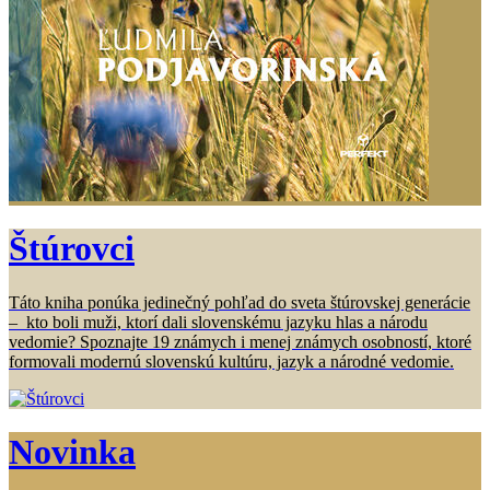
Štúrovci
Táto kniha ponúka jedinečný pohľad do sveta štúrovskej generácie
– kto boli muži, ktorí dali slovenskému jazyku hlas a národu
vedomie? Spoznajte 19 známych i menej známych osobností, ktoré
formovali modernú slovenskú kultúru, jazyk a národné vedomie.
Novinka