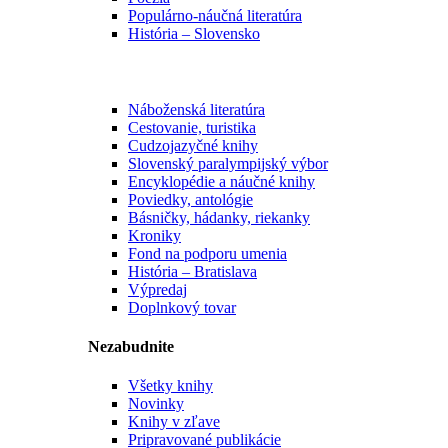
Populárno-náučná literatúra
História – Slovensko
Náboženská literatúra
Cestovanie, turistika
Cudzojazyčné knihy
Slovenský paralympijský výbor
Encyklopédie a náučné knihy
Poviedky, antológie
Básničky, hádanky, riekanky
Kroniky
Fond na podporu umenia
História – Bratislava
Výpredaj
Doplnkový tovar
Nezabudnite
Všetky knihy
Novinky
Knihy v zľave
Pripravované publikácie