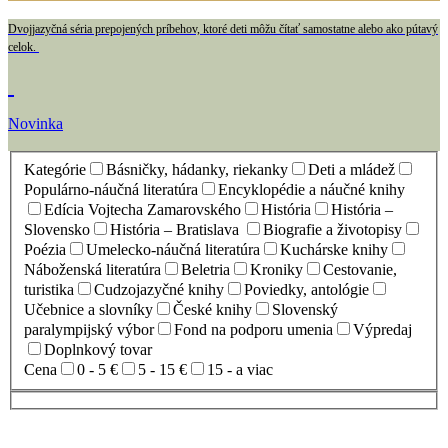
Dvojjazyčná séria prepojených príbehov, ktoré deti môžu čítať samostatne alebo ako pútavý
celok.
Novinka
Kategórie
Básničky, hádanky, riekanky
Deti a mládež
Populárno-náučná literatúra
Encyklopédie a náučné knihy
Edícia Vojtecha Zamarovského
História
História –
Slovensko
História – Bratislava
Biografie a životopisy
Poézia
Umelecko-náučná literatúra
Kuchárske knihy
Náboženská literatúra
Beletria
Kroniky
Cestovanie,
turistika
Cudzojazyčné knihy
Poviedky, antológie
Učebnice a slovníky
České knihy
Slovenský
paralympijský výbor
Fond na podporu umenia
Výpredaj
Doplnkový tovar
Cena
0 - 5 €
5 - 15 €
15 - a viac