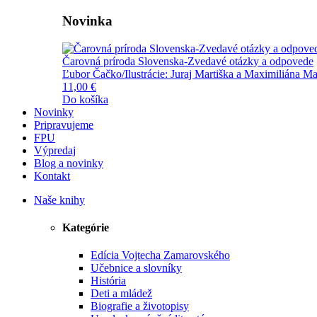
Novinka
Čarovná príroda Slovenska-Zvedavé otázky a odpovede
Ľubor Čačko/Ilustrácie: Juraj Martiška a Maximiliána Ma
11,00 €
Do košíka
Novinky
Pripravujeme
FPU
Výpredaj
Blog a novinky
Kontakt
Naše knihy
Kategórie
Edícia Vojtecha Zamarovského
Učebnice a slovníky
História
Deti a mládež
Biografie a životopisy