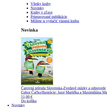
Všetky knihy
Novinky
Knihy v zľave
Pripravované publikácie
Môžete si vytlačiť vlastnú knihu
Novinka
Čarovná príroda Slovenska-Zvedavé otázky a odpovede
Ľubor Čačko/Ilustrácie: Juraj Martiška a Maximiliána Ma
11,00 €
Do košíka
Novinky