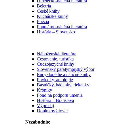
Umelecko-náučná literatúra
Beletria
České knihy
Kuchárske knihy
Poézia
Populárno-náučná literatúra
História – Slovensko
Náboženská literatúra
Cestovanie, turistika
Cudzojazyčné knihy
Slovenský paralympijský výbor
Encyklopédie a náučné knihy
Poviedky, antológie
Básničky, hádanky, riekanky
Kroniky
Fond na podporu umenia
História – Bratislava
Výpredaj
Doplnkový tovar
Nezabudnite