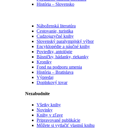
História – Slovensko
Náboženská literatúra
Cestovanie, turistika
Cudzojazyčné knihy
Slovenský paralympijský výbor
Encyklopédie a náučné knihy
Poviedky, antológie
Básničky, hádanky, riekanky
Kroniky
Fond na podporu umenia
História – Bratislava
Výpredaj
Doplnkový tovar
Nezabudnite
Všetky knihy
Novinky
Knihy v zľave
Pripravované publikácie
Môžete si vytlačiť vlastnú knihu