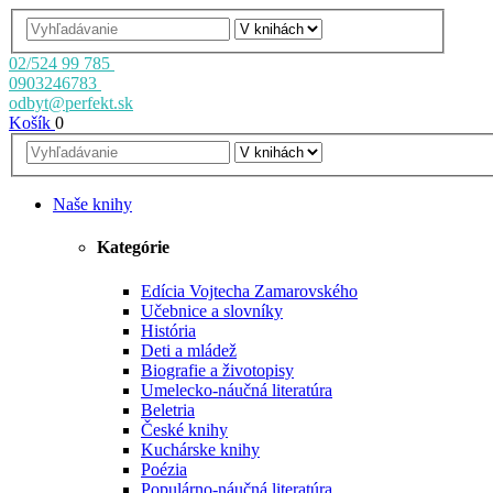
02/524 99 785
0903246783
odbyt@perfekt.sk
Košík
0
Naše knihy
Kategórie
Edícia Vojtecha Zamarovského
Učebnice a slovníky
História
Deti a mládež
Biografie a životopisy
Umelecko-náučná literatúra
Beletria
České knihy
Kuchárske knihy
Poézia
Populárno-náučná literatúra