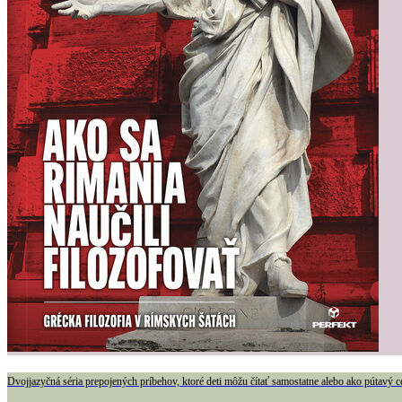
Dvojjazyčná séria prepojených príbehov, ktoré deti môžu čítať samostatne alebo ako pútavý c