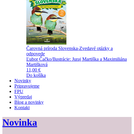
Čarovná príroda Slovenska-Zvedavé otázky a
odpovede
Ľubor Čačko/Ilustrácie: Juraj Martiška a Maximiliána
Martišková
11,00 €
Do košíka
Novinky
Pripravujeme
FPU
Výpredaj
Blog a novinky
Kontakt
Novinka