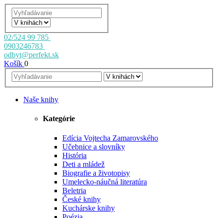
02/524 99 785
0903246783
odbyt@perfekt.sk
Košík
0
Naše knihy
Kategórie
Edícia Vojtecha Zamarovského
Učebnice a slovníky
História
Deti a mládež
Biografie a životopisy
Umelecko-náučná literatúra
Beletria
České knihy
Kuchárske knihy
Poézia