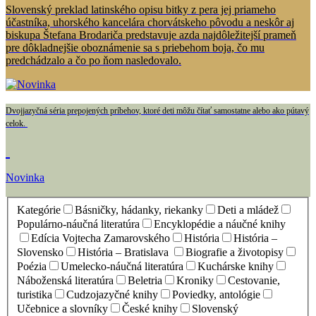
Slovenský preklad latinského opisu bitky z pera jej priameho
účastníka, uhorského kancelára chorvátskeho pôvodu a neskôr aj
biskupa Štefana Brodariča predstavuje azda najdôležitejší prameň
pre dôkladnejšie oboznámenie sa s priebehom boja, čo mu
predchádzalo a čo po ňom nasledovalo.
Dvojjazyčná séria prepojených príbehov, ktoré deti môžu čítať samostatne alebo ako pútavý
celok.
Novinka
Kategórie
Básničky, hádanky, riekanky
Deti a mládež
Populárno-náučná literatúra
Encyklopédie a náučné knihy
Edícia Vojtecha Zamarovského
História
História –
Slovensko
História – Bratislava
Biografie a životopisy
Poézia
Umelecko-náučná literatúra
Kuchárske knihy
Náboženská literatúra
Beletria
Kroniky
Cestovanie,
turistika
Cudzojazyčné knihy
Poviedky, antológie
Učebnice a slovníky
České knihy
Slovenský