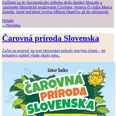
Začítajte sa do fascinujúceho príbehu dejín rímskej filozofie a
spoznajte filozofické uvažovanie Ciceróna, Senecu či cisára Marca
Aurelia, ktoré priťahuje svojou hĺbkou čitateľov až do súčasnosti.
Detaily
Čarovná príroda Slovenska
Začni sa pozerať na svet slovenskej prírody novými očami – jej
bohatstvo nájdeš všade okolo seba.