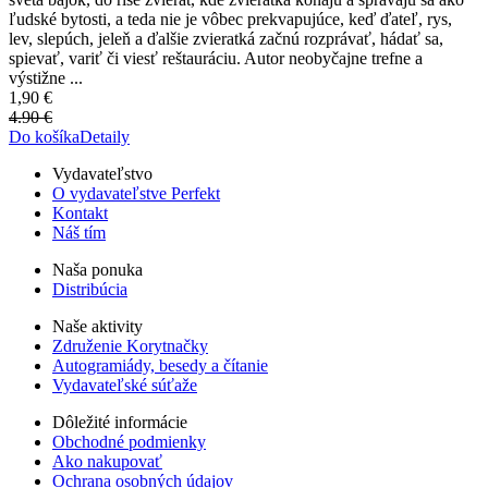
ľudské bytosti, a teda nie je vôbec prekvapujúce, keď ďateľ, rys,
lev, slepúch, jeleň a ďalšie zvieratká začnú rozprávať, hádať sa,
spievať, variť či viesť reštauráciu. Autor neobyčajne trefne a
výstižne ...
1,90 €
4.90 €
Do košíka
Detaily
Vydavateľstvo
O vydavateľstve Perfekt
Kontakt
Náš tím
Naša ponuka
Distribúcia
Naše aktivity
Združenie Korytnačky
Autogramiády, besedy a čítanie
Vydavateľské súťaže
Dôležité informácie
Obchodné podmienky
Ako nakupovať
Ochrana osobných údajov