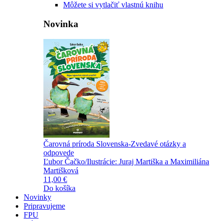
Môžete si vytlačiť vlastnú knihu
Novinka
Čarovná príroda Slovenska-Zvedavé otázky a
odpovede
Ľubor Čačko/Ilustrácie: Juraj Martiška a Maximiliána
Martišková
11,00 €
Do košíka
Novinky
Pripravujeme
FPU