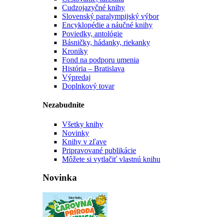
Cudzojazyčné knihy
Slovenský paralympijský výbor
Encyklopédie a náučné knihy
Poviedky, antológie
Básničky, hádanky, riekanky
Kroniky
Fond na podporu umenia
História – Bratislava
Výpredaj
Doplnkový tovar
Nezabudnite
Všetky knihy
Novinky
Knihy v zľave
Pripravované publikácie
Môžete si vytlačiť vlastnú knihu
Novinka