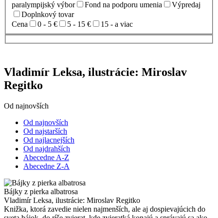
paralympijský výbor
Fond na podporu umenia
Výpredaj
Doplnkový tovar
Cena
0 - 5 €
5 - 15 €
15 - a viac
Vladimír Leksa, ilustrácie: Miroslav
Regitko
Od najnovších
Od najnovších
Od najstarších
Od najlacnejších
Od najdrahších
Abecedne A-Z
Abecedne Z-A
Bájky z pierka albatrosa
Vladimír Leksa, ilustrácie: Miroslav Regitko
Knižka, ktorá zavedie nielen najmenších, ale aj dospievajúcich do
sveta bájok, do ríše zvierat, kde zvieratká konajú a správajú sa ako