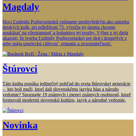
Magdaly
Hoci Ľudmilu Podjavorinskú vnímame predovšetkým ako autorku
detských kníh, pri príležitosti 75. výročia jej úmrtia chceme
poukázať na všestrannosť a bohatstvo jej tvorby. Výber z jej diela
ukazuje, že tvorba Ľudmily Podjavorinskej pre deti i dospelých v
sebe spája umeleckú citlivosť, empatiu a zrozumiteľnosť.
Štúrovci
Táto kniha ponúka jedinečný pohľad do sveta štúrovskej generácie
– kto boli muži, ktorí dali slovenskému jazyku hlas a národu
vedomie? Spoznajte 19 známych i menej známych osobností, ktoré
formovali modernú slovenskú kultúru, jazyk a národné vedomie.
Novinka