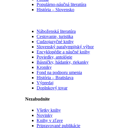
Populárno-náučná literatúra
História – Slovensko
Náboženská literatúra
Cestovanie, turistika
Cudzojazyčné knihy
Slovenský paralympijský výbor
Encyklopédie a náučné knihy
Poviedky, antológie
Básničky, hádanky, riekanky
Kroniky
Fond na podporu umenia
História – Bratislava
Výpredaj
Doplnkový tovar
Nezabudnite
Všetky knihy
Novinky
Knihy v zľave
Pripravované publikácie