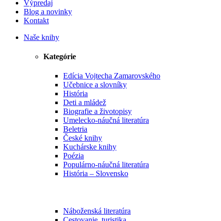
Výpredaj
Blog a novinky
Kontakt
Naše knihy
Kategórie
Edícia Vojtecha Zamarovského
Učebnice a slovníky
História
Deti a mládež
Biografie a životopisy
Umelecko-náučná literatúra
Beletria
České knihy
Kuchárske knihy
Poézia
Populárno-náučná literatúra
História – Slovensko
Náboženská literatúra
Cestovanie, turistika