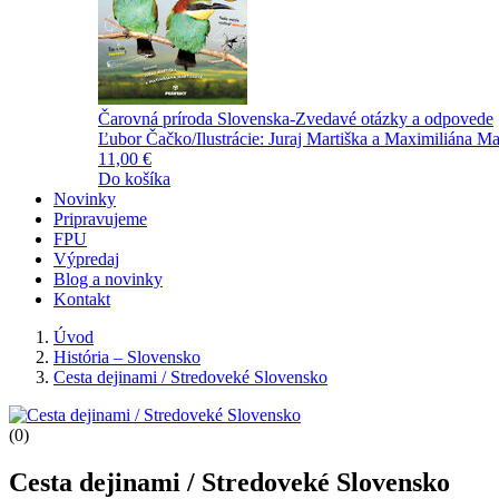
Čarovná príroda Slovenska-Zvedavé otázky a odpovede
Ľubor Čačko/Ilustrácie: Juraj Martiška a Maximiliána Ma
11,00 €
Do košíka
Novinky
Pripravujeme
FPU
Výpredaj
Blog a novinky
Kontakt
Úvod
História – Slovensko
Cesta dejinami / Stredoveké Slovensko
(0)
Cesta dejinami / Stredoveké Slovensko