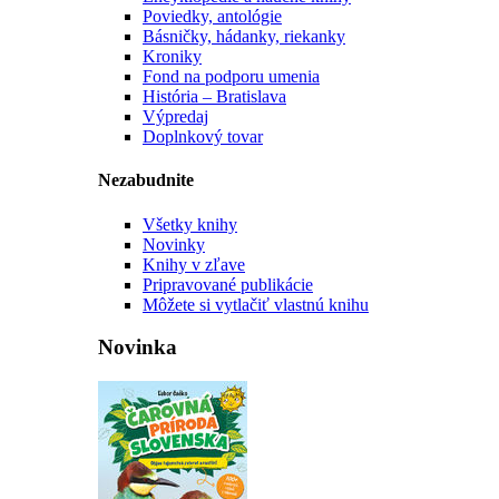
Poviedky, antológie
Básničky, hádanky, riekanky
Kroniky
Fond na podporu umenia
História – Bratislava
Výpredaj
Doplnkový tovar
Nezabudnite
Všetky knihy
Novinky
Knihy v zľave
Pripravované publikácie
Môžete si vytlačiť vlastnú knihu
Novinka