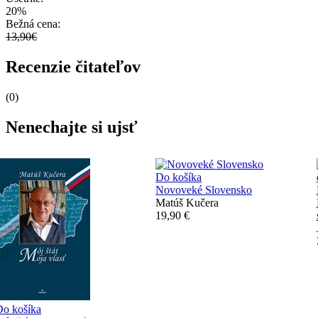
20%
Bežná cena:
13,90€
Recenzie čitateľov
(0)
Nenechajte si ujsť
Do košíka
Novoveké Slovensko
Matúš Kučera
19,90 €
Do košíka