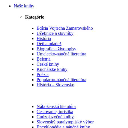
Naše knihy
Kategórie
Edícia Vojtecha Zamarovského
Učebnice a slovníky
História
Deti a mládež
Biografie a životopisy
Umelecko-náučná literatúra
Beletria
České knihy
Kuchárske knihy
Poézia
Populárno-náučná literatúra
História – Slovensko
Náboženská literatúra
Cestovanie, turistika
Cudzojazyčné knihy
Slovenský paralympijský výbor
Encyklopédie a náučné knihy