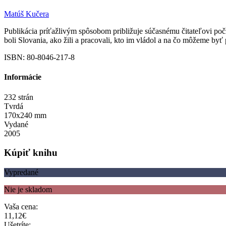
Matúš Kučera
Publikácia príťažlivým spôsobom približuje súčasnému čitateľovi poč
boli Slovania, ako žili a pracovali, kto im vládol a na čo môžeme b
ISBN: 80-8046-217-8
Informácie
232 strán
Tvrdá
170x240 mm
Vydané
2005
Kúpiť knihu
Vypredané
Nie je skladom
Vaša cena:
11,12€
Ušetríte: