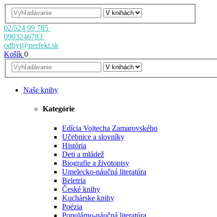
02/524 99 785
0903246783
odbyt@perfekt.sk
Košík
0
Naše knihy
Kategórie
Edícia Vojtecha Zamarovského
Učebnice a slovníky
História
Deti a mládež
Biografie a životopisy
Umelecko-náučná literatúra
Beletria
České knihy
Kuchárske knihy
Poézia
Populárno-náučná literatúra