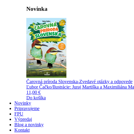
Novinka
Čarovná príroda Slovenska-Zvedavé otázky a odpovede
Ľubor Čačko/Ilustrácie: Juraj Martiška a Maximiliána Ma
11,00 €
Do košíka
Novinky
Pripravujeme
FPU
Výpredaj
Blog a novinky
Kontakt