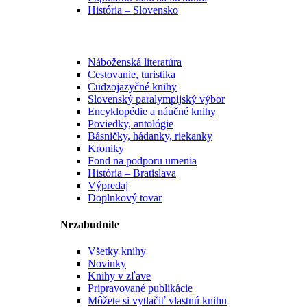
História – Slovensko
Náboženská literatúra
Cestovanie, turistika
Cudzojazyčné knihy
Slovenský paralympijský výbor
Encyklopédie a náučné knihy
Poviedky, antológie
Básničky, hádanky, riekanky
Kroniky
Fond na podporu umenia
História – Bratislava
Výpredaj
Doplnkový tovar
Nezabudnite
Všetky knihy
Novinky
Knihy v zľave
Pripravované publikácie
Môžete si vytlačiť vlastnú knihu