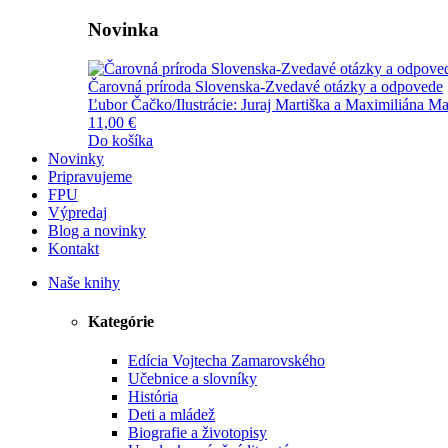
Novinka
Čarovná príroda Slovenska-Zvedavé otázky a odpovede
Ľubor Čačko/Ilustrácie: Juraj Martiška a Maximiliána Ma
11,00 €
Do košíka
Novinky
Pripravujeme
FPU
Výpredaj
Blog a novinky
Kontakt
Naše knihy
Kategórie
Edícia Vojtecha Zamarovského
Učebnice a slovníky
História
Deti a mládež
Biografie a životopisy