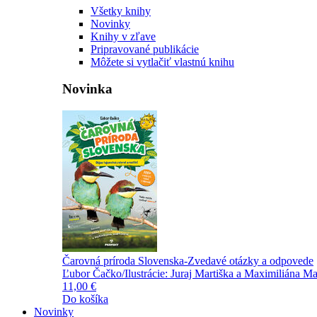
Všetky knihy
Novinky
Knihy v zľave
Pripravované publikácie
Môžete si vytlačiť vlastnú knihu
Novinka
Čarovná príroda Slovenska-Zvedavé otázky a odpovede
Ľubor Čačko/Ilustrácie: Juraj Martiška a Maximiliána Ma
11,00 €
Do košíka
Novinky