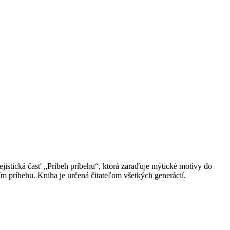
ejistická časť „Príbeh príbehu“, ktorá zaraďuje mýtické motívy do
 príbehu. Kniha je určená čitateľom všetkých generácií.