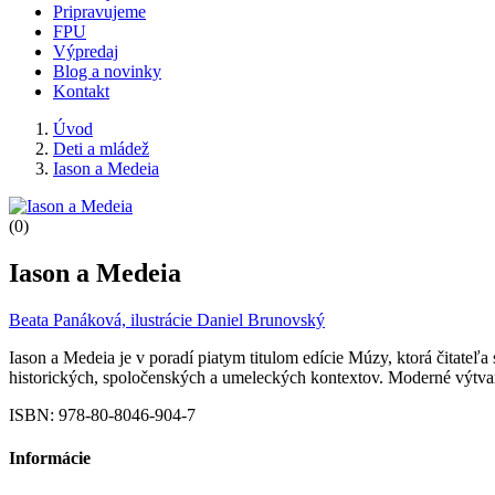
Pripravujeme
FPU
Výpredaj
Blog a novinky
Kontakt
Úvod
Deti a mládež
Iason a Medeia
(0)
Iason a Medeia
Beata Panáková, ilustrácie Daniel Brunovský
Iason a Medeia je v poradí piatym titulom edície Múzy, ktorá čitateľ
historických, spoločenských a umeleckých kontextov. Moderné výtvar
ISBN: 978-80-8046-904-7
Informácie