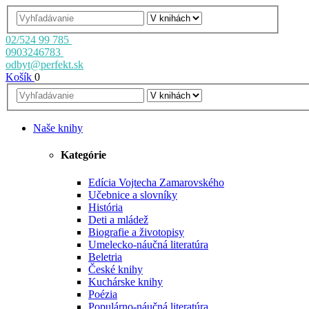
02/524 99 785
0903246783
odbyt@perfekt.sk
Košík
0
Naše knihy
Kategórie
Edícia Vojtecha Zamarovského
Učebnice a slovníky
História
Deti a mládež
Biografie a životopisy
Umelecko-náučná literatúra
Beletria
České knihy
Kuchárske knihy
Poézia
Populárno-náučná literatúra