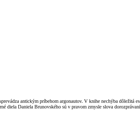
a sprevádza antickým príbehom argonautov. V knihe nechýba dôležitá es
né diela Daniela Brunovského sú v pravom zmysle slova dorozprávaním