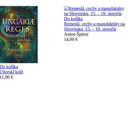
Do košíka
Remeslá, cechy a manufaktúry na
Slovensku, 15. – 19. storočie
Anton Špiesz
14,90 €
Do košíka
Uhorskí králi
11,90 €