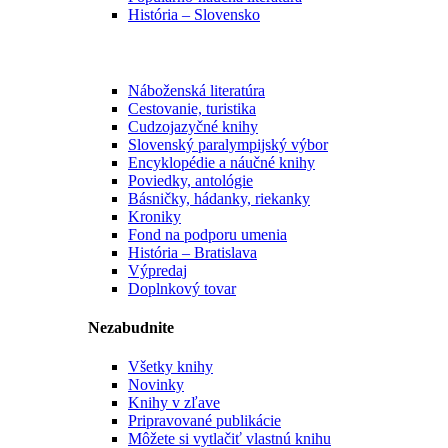
História – Slovensko
Náboženská literatúra
Cestovanie, turistika
Cudzojazyčné knihy
Slovenský paralympijský výbor
Encyklopédie a náučné knihy
Poviedky, antológie
Básničky, hádanky, riekanky
Kroniky
Fond na podporu umenia
História – Bratislava
Výpredaj
Doplnkový tovar
Nezabudnite
Všetky knihy
Novinky
Knihy v zľave
Pripravované publikácie
Môžete si vytlačiť vlastnú knihu