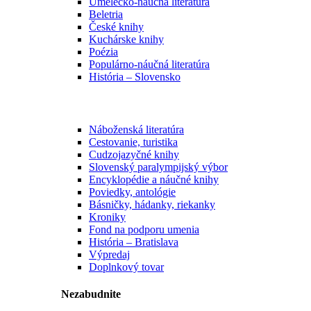
Umelecko-náučná literatúra
Beletria
České knihy
Kuchárske knihy
Poézia
Populárno-náučná literatúra
História – Slovensko
Náboženská literatúra
Cestovanie, turistika
Cudzojazyčné knihy
Slovenský paralympijský výbor
Encyklopédie a náučné knihy
Poviedky, antológie
Básničky, hádanky, riekanky
Kroniky
Fond na podporu umenia
História – Bratislava
Výpredaj
Doplnkový tovar
Nezabudnite