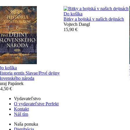
Do košíka
Bitky a bojiská v našich dejinách
Vojtech Dangl
15,90 €
Do košíka
istoria gentis Slavae/Prvé dejiny
lovenského národa
uraj Papánek
4,50 €
Vydavateľstvo
O vydavateľstve Perfekt
Kontakt
Náš tím
Naša ponuka
Distribúcia