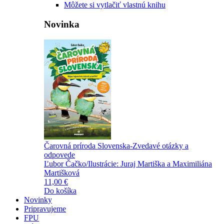
Môžete si vytlačiť vlastnú knihu
Novinka
Čarovná príroda Slovenska-Zvedavé otázky a
odpovede
Ľubor Čačko/Ilustrácie: Juraj Martiška a Maximiliána
Martišková
11,00 €
Do košíka
Novinky
Pripravujeme
FPU