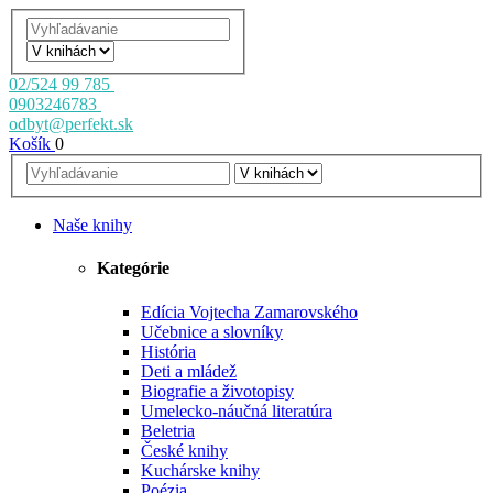
02/524 99 785
0903246783
odbyt@perfekt.sk
Košík
0
Naše knihy
Kategórie
Edícia Vojtecha Zamarovského
Učebnice a slovníky
História
Deti a mládež
Biografie a životopisy
Umelecko-náučná literatúra
Beletria
České knihy
Kuchárske knihy
Poézia