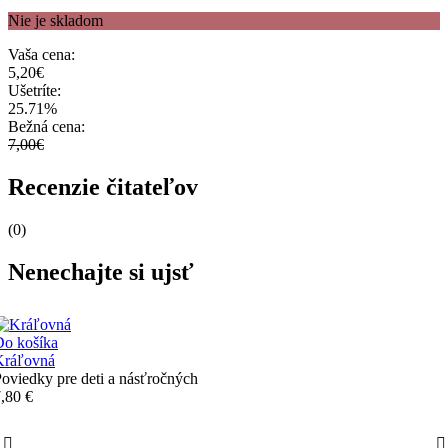
Nie je skladom
Vaša cena:
5,20€
Ušetríte:
25.71%
Bežná cena:
7,00€
Recenzie čitateľov
(0)
Nenechajte si ujsť
Do košíka
Kráľovná
oviedky pre deti a násťročných
,80 €