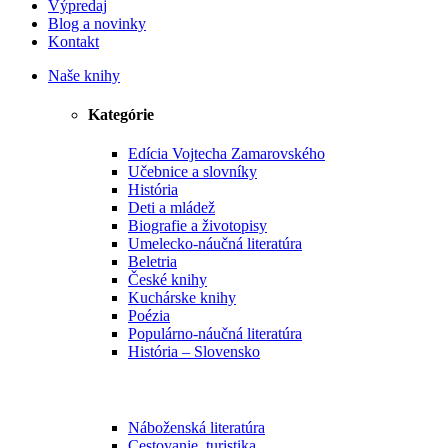
Výpredaj
Blog a novinky
Kontakt
Naše knihy
Kategórie
Edícia Vojtecha Zamarovského
Učebnice a slovníky
História
Deti a mládež
Biografie a životopisy
Umelecko-náučná literatúra
Beletria
České knihy
Kuchárske knihy
Poézia
Populárno-náučná literatúra
História – Slovensko
Náboženská literatúra
Cestovanie, turistika