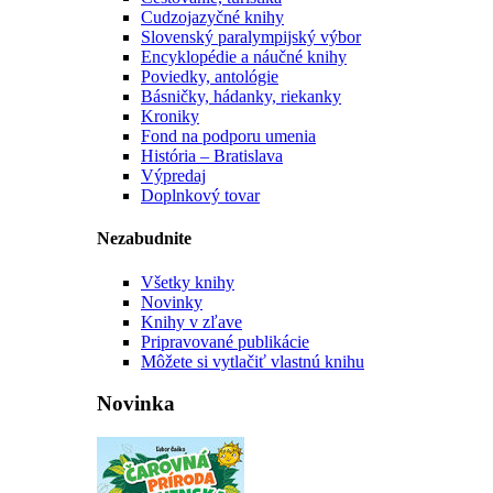
Cudzojazyčné knihy
Slovenský paralympijský výbor
Encyklopédie a náučné knihy
Poviedky, antológie
Básničky, hádanky, riekanky
Kroniky
Fond na podporu umenia
História – Bratislava
Výpredaj
Doplnkový tovar
Nezabudnite
Všetky knihy
Novinky
Knihy v zľave
Pripravované publikácie
Môžete si vytlačiť vlastnú knihu
Novinka