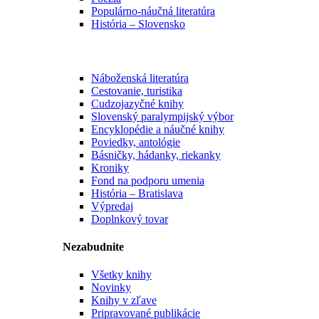
Populárno-náučná literatúra
História – Slovensko
Náboženská literatúra
Cestovanie, turistika
Cudzojazyčné knihy
Slovenský paralympijský výbor
Encyklopédie a náučné knihy
Poviedky, antológie
Básničky, hádanky, riekanky
Kroniky
Fond na podporu umenia
História – Bratislava
Výpredaj
Doplnkový tovar
Nezabudnite
Všetky knihy
Novinky
Knihy v zľave
Pripravované publikácie