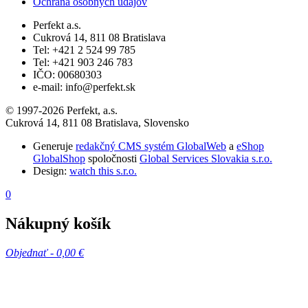
Ochrana osobných údajov
Perfekt a.s.
Cukrová 14, 811 08 Bratislava
Tel: +421 2 524 99 785
Tel: +421 903 246 783
IČO: 00680303
e-mail: info@perfekt.sk
© 1997-2026 Perfekt, a.s.
Cukrová 14, 811 08 Bratislava, Slovensko
Generuje
redakčný CMS systém GlobalWeb
a
eShop
GlobalShop
spoločnosti
Global Services Slovakia s.r.o.
Design:
watch this s.r.o.
0
Nákupný košík
Objednať -
0,00 €