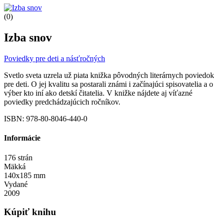
(0)
Izba snov
Poviedky pre deti a násťročných
Svetlo sveta uzrela už piata knižka pôvodných literárnych poviedok
pre deti. O jej kvalitu sa postarali známi i začínajúci spisovatelia a o
výber kto iní ako detskí čitatelia. V knižke nájdete aj víťazné
poviedky predchádzajúcich ročníkov.
ISBN: 978-80-8046-440-0
Informácie
176 strán
Mäkká
140x185 mm
Vydané
2009
Kúpiť knihu